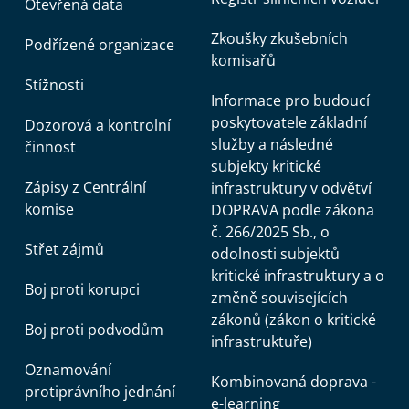
Otevřená data
Zkoušky zkušebních
Podřízené organizace
komisařů
Stížnosti
Informace pro budoucí
poskytovatele základní
Dozorová a kontrolní
služby a následné
činnost
subjekty kritické
Zápisy z Centrální
infrastruktury v odvětví
komise
DOPRAVA podle zákona
č. 266/2025 Sb., o
Střet zájmů
odolnosti subjektů
kritické infrastruktury a o
Boj proti korupci
změně souvisejících
zákonů (zákon o kritické
Boj proti podvodům
infrastruktuře)
Oznamování
Kombinovaná doprava -
protiprávního jednání
e-learning