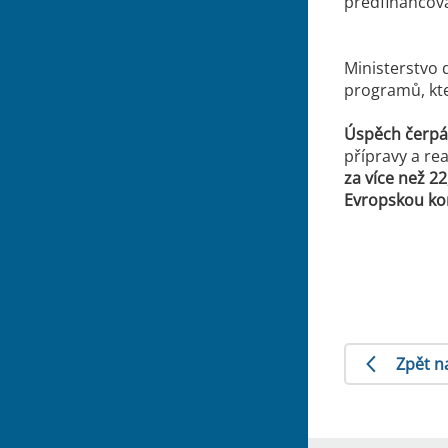
předfinancova
Ministerstvo 
programů, kt
Úspěch čerpán
přípravy a re
za více než 2
Evropskou kom
Zpět n