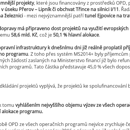
mnější projekty
, které jsou financovány z prostředků OPD,
v úseku Přerov – Lipník či obchvat Třince na silnici I/11
. Řad
a železnici
- mezi nejvýznamnější patří
tunel Ejpovice na tra
dopravy má připraveno dost projektů na využití evropských
bjemu
58,6 mld. Kč
, což je
50,1 % hlavní alokace
.
opravní infrastruktury k dnešnímu dni již reálně proplatil př
lého programu
. Z toho přes systém MS2014+ byly příjemcům p
ých žádostí zaslaných na Ministerstvo financí již bylo refun
ních programů. Tato částka představuje 45,0 % všech dopo
edkládání projektů vyplývá, že projektů ke spolufinancování 
 k tomu
vyhlášením nejvyššího objemu výzev ze všech operač
í alokace programu.
bě OPD ze všech operačních programů nejvíce zrychluje če