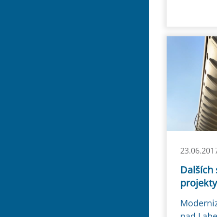
23.06.201
Dalších
projekty
Moderniz
nad Labe