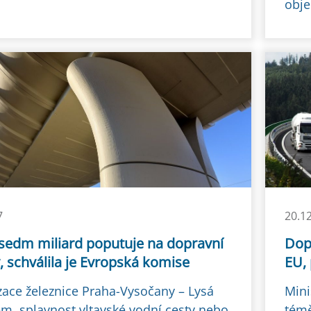
obje
7
20.1
 sedm miliard poputuje na dopravní
Dopr
, schválila je Evropská komise
EU,
ace železnice Praha-Vysočany – Lysá
Mini
m, splavnost vltavské vodní cesty nebo
témě