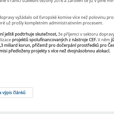
né v rámci stavební sezóny 2016 a zároveň se již v plné mí
dopravy vyžádalo od Evropské komise více než polovinu pr
eré už prošly kompletním administrativním procesem.
í ještě podtrhuje skutečnost,
že příjemci v sektoru doprav
alizace
projektů spolufinancovaných z nástroje CEF.
V něm
j
2,3 miliard korun, přičemž pro dočerpání prostředků pro Čes
isi předloženy projekty s více než dvojnásobnou alokací.
a výpis článků