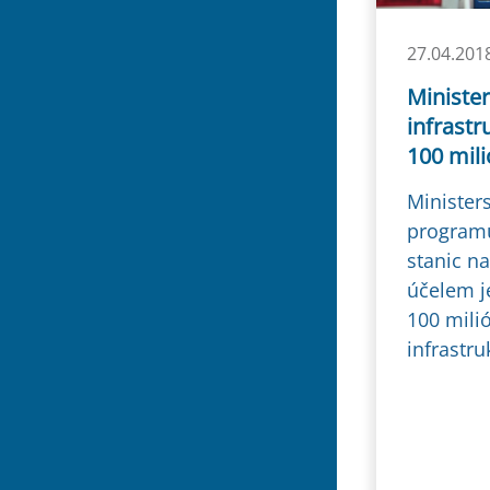
27.04.201
Ministe
infrastr
100 mil
Minister
programu
stanic n
účelem j
100 mili
infrastru