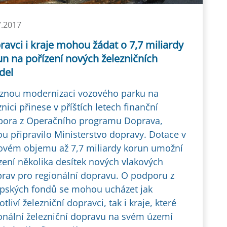
7.2017
avci i kraje mohou žádat o 7,7 miliardy
n na pořízení nových železničních
del
znou modernizaci vozového parku na
znici přinese v příštích letech finanční
ora z Operačního programu Doprava,
ou připravilo Ministerstvo dopravy. Dotace v
ovém objemu až 7,7 miliardy korun umožní
zení několika desítek nových vlakových
rav pro regionální dopravu. O podporu z
pských fondů se mohou ucházet jak
otliví železniční dopravci, tak i kraje, které
onální železniční dopravu na svém území