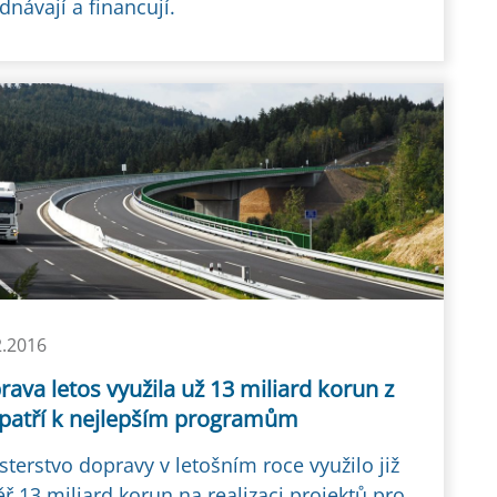
dnávají a financují.
2.2016
ava letos využila už 13 miliard korun z
 patří k nejlepším programům
sterstvo dopravy v letošním roce využilo již
ř 13 miliard korun na realizaci projektů pro