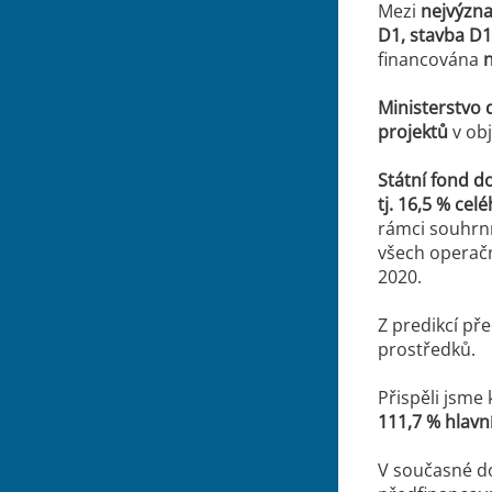
Mezi
nejvýzna
D1, stavba D1 
financována
n
Ministerstvo 
projektů
v o
Státní fond d
tj. 16,5 % ce
rámci souhrnn
všech operač
2020.
Z predikcí př
prostředků.
Přispěli jsme
111,7 % hlavn
V současné do