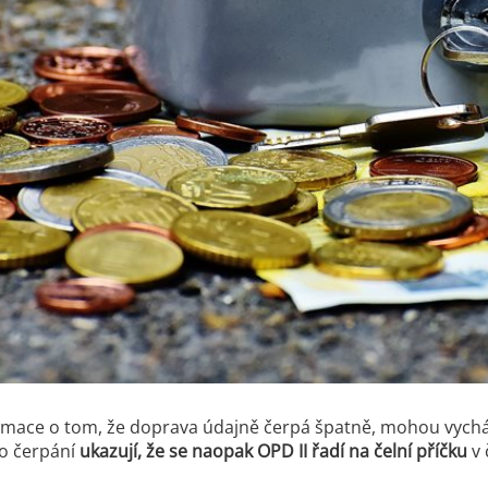
ormace o tom, že doprava údajně čerpá špatně, mohou vycháze
o čerpání
ukazují, že se naopak OPD II řadí na čelní příčku
v