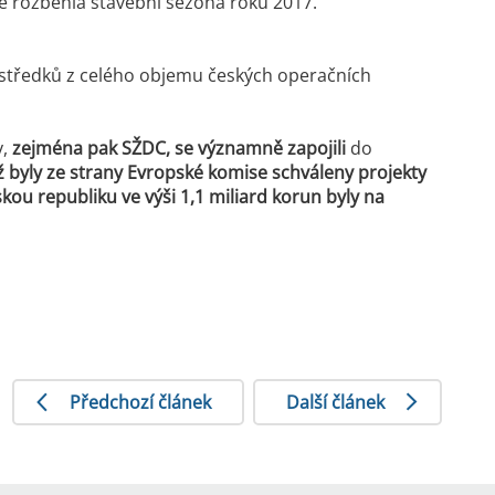
ře rozběhla stavební sezóna roku 2017.
ostředků z celého objemu českých operačních
y,
zejména pak SŽDC, se významně zapojili
do
iž byly ze strany Evropské komise schváleny projekty
kou republiku ve výši 1,1 miliard korun byly na
Předchozí článek
Další článek