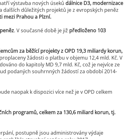
 patří výstavba nových úseků
dálnice D3, modernizace
a dalších důležitých projektů je z evropských peněz
ti mezi Prahou a Plzní.
 peněz
. V současné době je již
předloženo 103
íjemcům za běžící projekty z OPD 19,3 miliardy korun,
roplaceny žádosti o platbu v objemu 12,4 mld. Kč. V
dováno do kapitoly MD 9,7 mld. Kč, což je nejvíce ze
sud podaných souhrnných žádostí za období 2014-
bude naopak k dispozici více než je v OPD celkem
ních programů, celkem za 130,6 miliard korun, tj.
rpání, postupně jsou administrovány výdaje