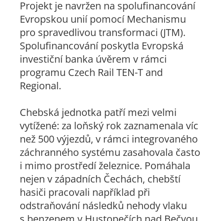
Projekt je navržen na spolufinancování
Evropskou unií pomocí Mechanismu
pro spravedlivou transformaci (JTM).
Spolufinancování poskytla Evropská
investiční banka úvěrem v rámci
programu Czech Rail TEN-T and
Regional.
Chebská jednotka patří mezi velmi
vytížené: za loňský rok zaznamenala víc
než 500 výjezdů, v rámci integrovaného
záchranného systému zasahovala často
i mimo prostředí železnice. Pomáhala
nejen v západních Čechách, chebští
hasiči pracovali například při
odstraňování následků nehody vlaku
s benzenem v Hustopečích nad Bečvou.