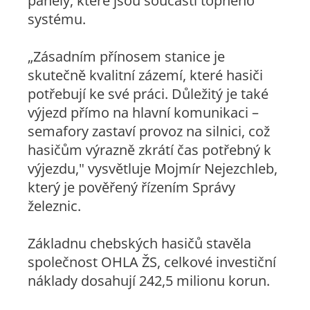
panely, které jsou součástí topného
systému.
„Zásadním přínosem stanice je
skutečně kvalitní zázemí, které hasiči
potřebují ke své práci. Důležitý je také
výjezd přímo na hlavní komunikaci –
semafory zastaví provoz na silnici, což
hasičům výrazně zkrátí čas potřebný k
výjezdu,"
vysvětluje Mojmír Nejezchleb,
který je pověřený řízením Správy
železnic.
Základnu chebských hasičů stavěla
společnost OHLA ŽS, celkové investiční
náklady dosahují 242,5 milionu korun.