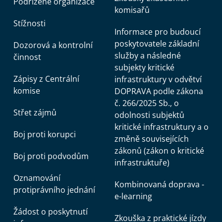
Podřízené organizace
komisařů
Stížnosti
Informace pro budoucí
poskytovatele základní
Dozorová a kontrolní
služby a následné
činnost
subjekty kritické
Zápisy z Centrální
infrastruktury v odvětví
komise
DOPRAVA podle zákona
č. 266/2025 Sb., o
Střet zájmů
odolnosti subjektů
kritické infrastruktury a o
Boj proti korupci
změně souvisejících
zákonů (zákon o kritické
Boj proti podvodům
infrastruktuře)
Oznamování
Kombinovaná doprava -
protiprávního jednání
e-learning
Žádost o poskytnutí
Zkouška z praktické jízdy