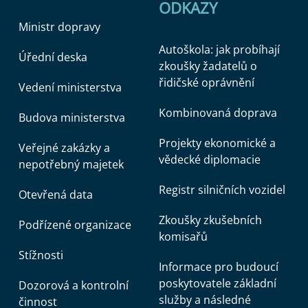
ODKAZY
Ministr dopravy
Autoškola: jak probíhají
Úřední deska
zkoušky žadatelů o
řidičské oprávnění
Vedení ministerstva
Kombinovaná doprava
Budova ministerstva
Projekty ekonomické a
Veřejné zakázky a
vědecké diplomacie
nepotřebný majetek
Registr silničních vozidel
Otevřená data
Zkoušky zkušebních
Podřízené organizace
komisařů
Stížnosti
Informace pro budoucí
poskytovatele základní
Dozorová a kontrolní
služby a následné
činnost