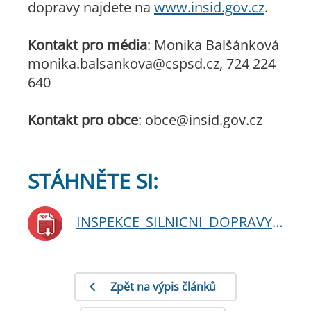
dopravy najdete na
www.insid.gov.cz
.
Kontakt pro média
: Monika Balšánková
monika.balsankova@cspsd.cz, 724 224
640
Kontakt pro obce
: obce@insid.gov.cz
STÁHNĚTE SI:
INSPEKCE_SILNICNI_DOPRAVY_v_akci_digital_27_6.pdf
Zpět na výpis článků