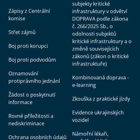
subjekty kritické
Zápisy z Centrální
infrastruktury v odvětví
komise
DOPRAVA podle zákona
č. 266/2025 Sb., o
Střet zájmů
odolnosti subjektů
kritické infrastruktury a o
Boj proti korupci
změně souvisejících
zákonů (zákon o kritické
Boj proti podvodům
infrastruktuře)
Oznamování
Kombinovaná doprava -
protiprávního jednání
e-learning
Žádost o poskytnutí
Zkouška z praktické jízdy
informace
Evidence ukrajinských
Rovné příležitosti a
vozidel
nediskriminace
Námořní lékaři,
Ochrana osobních údajů