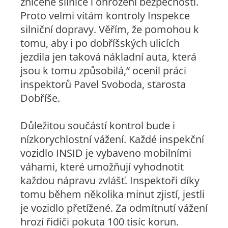
zničené silnice i ohrožení bezpečnosti.
Proto velmi vítám kontroly Inspekce
silniční dopravy. Věřím, že pomohou k
tomu, aby i po dobříšských ulicích
jezdila jen taková nákladní auta, která
jsou k tomu způsobilá,“ ocenil práci
inspektorů Pavel Svoboda, starosta
Dobříše.
Důležitou součástí kontrol bude i
nízkorychlostní vážení. Každé inspekční
vozidlo INSID je vybaveno mobilními
váhami, které umožňují vyhodnotit
každou nápravu zvlášť. Inspektoři díky
tomu během několika minut zjistí, jestli
je vozidlo přetížené. Za odmítnutí vážení
hrozí řidiči pokuta 100 tisíc korun.