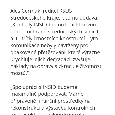
Aleš Čermák, ředitel KSÚS
Středočeského kraje, k tomu dodává:
„Kontroly INSID budou hrát klíčovou
roli při ochraně středočeských silnic II.
a III. třídy i mostních konstrukcí. Tyto
komunikace nebyly navrženy pro
opakované přetěžování, které výrazně
urychluje jejich degradaci, zvyšuje
náklady na opravy a zkracuje životnost
mostů.“
„Spolupráci s INSID budeme
maximálně podporovat. Máme
připravené finanční prostředky na
rekonstrukci a výstavbu kontrolních
míst. Efektivní a cílené kontroly