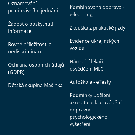
Oznamování
Kombinovaná doprava -
protiprávního jednání
e-learning
Žádost o poskytnutí
Zkouška z praktické jízdy
informace
Evidence ukrajinských
Rovné příležitosti a
vozidel
nediskriminace
Námořní lékaři,
Ochrana osobních údajů
osvědčení MLC
(GDPR)
Autoškola - eTesty
Dětská skupina Mašinka
Podmínky udělení
akreditace k provádění
dopravně
psychologického
vyšetření