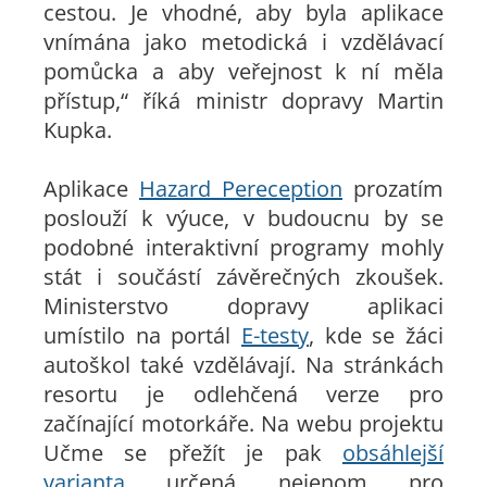
cestou. Je vhodné, aby byla aplikace
vnímána jako metodická i vzdělávací
pomůcka a aby veřejnost k ní měla
přístup,“
říká ministr dopravy Martin
Kupka.
Aplikace
Hazard Pereception
prozatím
poslouží k výuce, v budoucnu by se
podobné interaktivní programy mohly
stát i součástí závěrečných zkoušek.
Ministerstvo dopravy aplikaci
umístilo na portál
E-testy
, kde se žáci
autoškol také vzdělávají. Na stránkách
resortu je odlehčená verze pro
začínající motorkáře. Na webu projektu
Učme se přežít je pak
obsáhlejší
varianta
určená nejenom pro