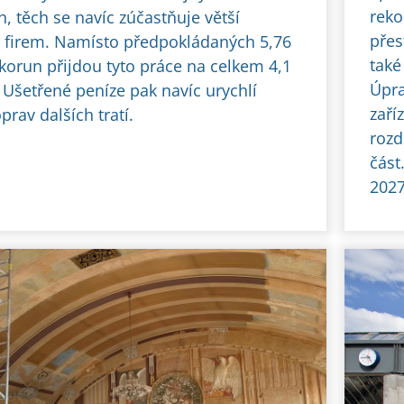
reko
, těch se navíc zúčastňuje větší
přes
 firem. Namísto předpokládaných 5,76
také
 korun přijdou tyto práce na celkem 4,1
Úpra
 Ušetřené peníze pak navíc urychlí
zaří
prav dalších tratí.
rozd
část
2027