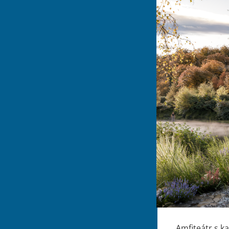
Amfiteátr s k