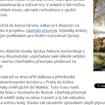
skateboardy a míčové hry. V anketě si lidi můžou
vzhled mostu, ale také rozhodnout o využití
 ním.
ožné do konce června, odkaz je k dispozici na
bu k projektu:
Libeňský přesmyk
. Výsledky ankety
tým podkladem pro finální rozhodnutí Správy
této důležité stavby Správa železnic komunikuje s
ny dlouhodobě, uspořádala také několik setkání.
y návrhu Libeňského přesmyku představí na
9.
nádraží se dnes kříží dálková a příměstská
rekventovaném koridoru z Prahy do Kolína
vlaky směřujícími do Malešic. Tuto trasu navíc
ká linka z Hostivaře do Roztok. Libeňský přesmyk
 oddělí vlaky na obou trasách a ty tak nebudou
a volnou kolej. Stavba tak zásadním způsobem zlepší plynul