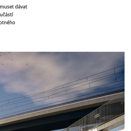
u muset dávat
učástí
motného