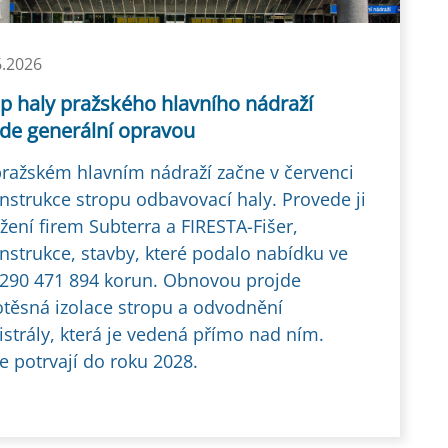
6.2026
p haly pražského hlavního nádraží
jde generální opravou
ražském hlavním nádraží začne v červenci
nstrukce stropu odbavovací haly. Provede ji
žení firem Subterra a FIRESTA-Fišer,
nstrukce, stavby, které podalo nabídku ve
 290 471 894 korun. Obnovou projde
těsná izolace stropu a odvodnění
strály, která je vedená přímo nad ním.
e potrvají do roku 2028.