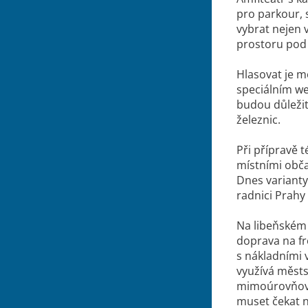
pro parkour, 
vybrat nejen 
prostoru pod
Hlasovat je m
speciálním we
budou důleži
železnic.
Při přípravě 
místními obča
Dnes variant
radnici Prahy 
Na libeňském 
doprava na f
s nákladními 
využívá městs
mimoúrovňově
muset čekat n