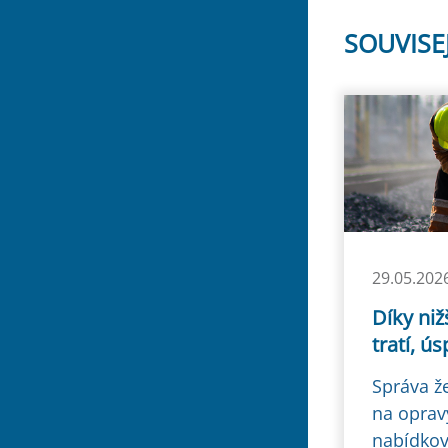
SOUVISE
29.05.202
Díky niž
tratí, ú
Správa ž
na opravy
nabídkov