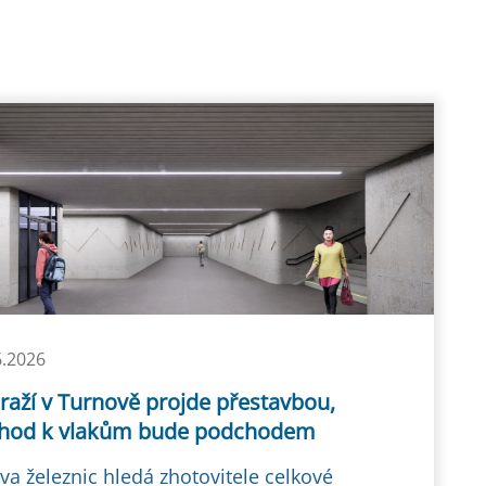
6.2026
raží v Turnově projde přestavbou,
chod k vlakům bude podchodem
va železnic hledá zhotovitele celkové