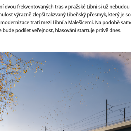
ení dvou frekventovaných tras v pražské Libni si už nebudo
nulost výrazně zlepší takzvaný Libeňský přesmyk, který je so
 modernizace trati mezi Libní a Malešicemi. Na podobě sa
 bude podílet veřejnost, hlasování startuje právě dnes.