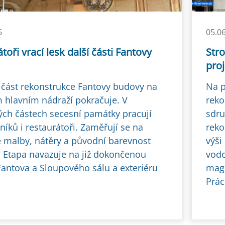
6
05.0
toři vrací lesk další části Fantovy
Stro
pro
 část rekonstrukce Fantovy budovy na
Na p
 hlavním nádraží pokračuje. V
reko
kých částech secesní památky pracují
sdru
níků i restaurátoři. Zaměřují se na
reko
 malby, nátěry a původní barevnost
výši
ů. Etapa navazuje na již dokončenou
vodo
antova a Sloupového sálu a exteriéru
magi
Prác