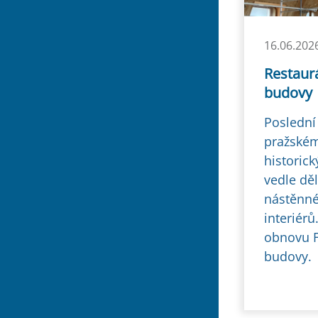
16.06.202
Restaurá
budovy
Poslední
pražském
historic
vedle děl
nástěnné
interiér
obnovu F
budovy.