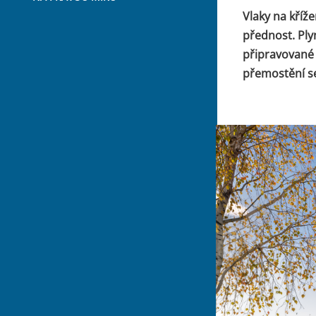
Vlaky na kříž
přednost. Ply
připravované
přemostění se