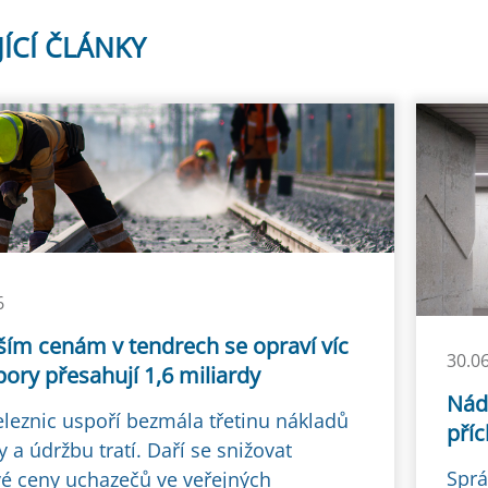
JÍCÍ ČLÁNKY
6
ším cenám v tendrech se opraví víc
30.0
spory přesahují 1,6 miliardy
Nád
eleznic uspoří bezmála třetinu nákladů
pří
 a údržbu tratí. Daří se snižovat
Sprá
é ceny uchazečů ve veřejných