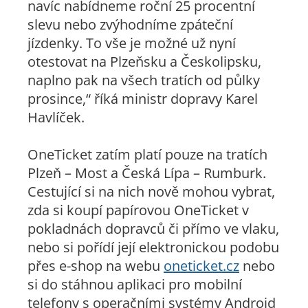
navíc nabídneme roční 25 procentní
slevu nebo zvýhodníme zpáteční
jízdenky. To vše je možné už nyní
otestovat na Plzeňsku a Českolipsku,
naplno pak na všech tratích od půlky
prosince,“ říká ministr dopravy Karel
Havlíček.
OneTicket zatím platí pouze na tratích
Plzeň – Most a Česká Lípa – Rumburk.
Cestující si na nich nově mohou vybrat,
zda si koupí papírovou OneTicket v
pokladnách dopravců či přímo ve vlaku,
nebo si pořídí její elektronickou podobu
přes e-shop na webu
oneticket.cz
nebo
si do stáhnou aplikaci pro mobilní
telefony s operačními systémy Android