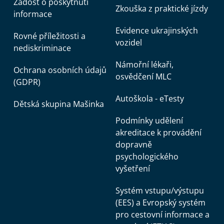
Žádost o poskytnutí
Zkouška z praktické jízdy
informace
Evidence ukrajinských
Rovné příležitosti a
vozidel
nediskriminace
Námořní lékaři,
Ochrana osobních údajů
osvědčení MLC
(GDPR)
Autoškola - eTesty
Dětská skupina Mašinka
Podmínky udělení
akreditace k provádění
dopravně
psychologického
vyšetření
Systém vstupu/výstupu
(EES) a Evropský systém
pro cestovní informace a