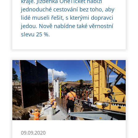
kraje. Jízdenka OneTicket nabízí
jednoduché cestování bez toho, aby
lidé museli řešit, s kterými dopravci
jedou. Nově nabídne také věrnostní
slevu 25 %.
09.09.2020