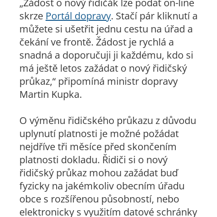
„
Žádost o nový řidičák lze podat on-line
skrze
Portál dopravy
. Stačí pár kliknutí a
můžete si ušetřit jednu cestu na úřad a
čekání ve frontě. Žádost je rychlá a
snadná a doporučuji ji každému, kdo si
má ještě letos zažádat o nový řidičský
průkaz,“
připomíná ministr dopravy
Martin Kupka.
O výměnu řidičského průkazu z důvodu
uplynutí platnosti je možné požádat
nejdříve tři měsíce před skončením
platnosti dokladu. Řidiči si o nový
řidičský průkaz mohou zažádat buď
fyzicky na jakémkoliv obecním úřadu
obce s rozšířenou působností, nebo
elektronicky s využitím datové schránky