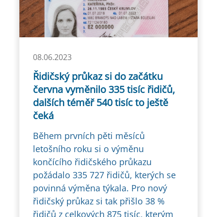
08.06.2023
Řidičský průkaz si do začátku
června vyměnilo 335 tisíc řidičů,
dalších téměř 540 tisíc to ještě
čeká
Během prvních pěti měsíců
letošního roku si o výměnu
končícího řidičského průkazu
požádalo 335 727 řidičů, kterých se
povinná výměna týkala. Pro nový
řidičský průkaz si tak přišlo 38 %
řidičů z celkových 875 tisíc, kterým