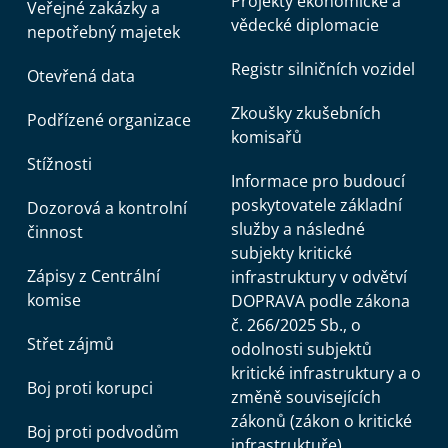
Projekty ekonomické a
Veřejné zakázky a
vědecké diplomacie
nepotřebný majetek
Registr silničních vozidel
Otevřená data
Zkoušky zkušebních
Podřízené organizace
komisařů
Stížnosti
Informace pro budoucí
poskytovatele základní
Dozorová a kontrolní
služby a následné
činnost
subjekty kritické
Zápisy z Centrální
infrastruktury v odvětví
komise
DOPRAVA podle zákona
č. 266/2025 Sb., o
Střet zájmů
odolnosti subjektů
kritické infrastruktury a o
Boj proti korupci
změně souvisejících
zákonů (zákon o kritické
Boj proti podvodům
infrastruktuře)