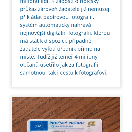
milionu lidí. K žádosti o řidičský
průkaz zároveň žadatelé již nemusejí
přikládat papírovou fotografii,
systém automaticky nahrává
nejnovější digitální fotografii, kterou
má stát k dispozici, případně
žadatele vyfotí úředník přímo na
místě. Tudíž již téměř 4 miliony
občanů ušetřilo jak za fotografii
samotnou, tak i cestu k fotografovi.