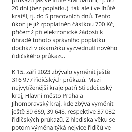
průkazu jak ve lhůtě standardní, tj. do
20 dní (bez poplatku), tak ale i ve lhůtě
kratší, tj. do 5 pracovních dnů. Tento
úkon je již zpoplatněn částkou 700 Kč,
přičemž při elektronické žádosti k
úhradě tohoto správního poplatku
dochází v okamžiku vyzvednutí nového
řidičského průkazu.
K 15. září 2023 zbývalo vyměnit ještě
316 977 řidičských průkazů. Mezi
nejvytíženější kraje patří Středočeský
kraj, Hlavní město Praha a
Jihomoravský kraj, kde zbývá vyměnit
ještě 39 669, 39 648, respektive 37 032
řidičských průkazů. Z hlediska věku se
potom výměna týká nejvíce řidičů ve