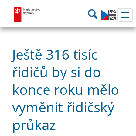
Ministerstvo dopravy
Hledání
Ještě 316 tisíc
řidičů by si do
konce roku mělo
vyměnit řidičský
průkaz