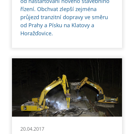
od nastartování nového stavebního
řízení. Obchvat zlepší zejména
průjezd tranzitní dopravy ve směru
od Prahy a Písku na Klatovy a
Horažďovice.
20.04.2017