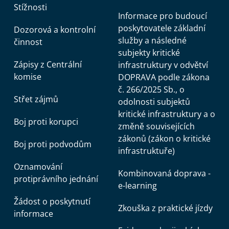
Stížnosti
Informace pro budoucí
poskytovatele základní
Dozorová a kontrolní
služby a následné
činnost
subjekty kritické
Zápisy z Centrální
infrastruktury v odvětví
komise
DOPRAVA podle zákona
č. 266/2025 Sb., o
Střet zájmů
odolnosti subjektů
kritické infrastruktury a o
Boj proti korupci
změně souvisejících
zákonů (zákon o kritické
Boj proti podvodům
infrastruktuře)
Oznamování
Kombinovaná doprava -
protiprávního jednání
e-learning
Žádost o poskytnutí
Zkouška z praktické jízdy
informace