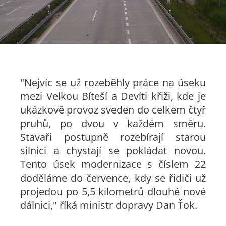
"Nejvíc se už rozeběhly práce na úseku
mezi Velkou Bíteší a Devíti křiži, kde je
ukázkově provoz sveden do celkem čtyř
pruhů, po dvou v každém směru.
Stavaři postupně rozebírají starou
silnici a chystají se pokládat novou.
Tento úsek modernizace s číslem 22
doděláme do července, kdy se řidiči už
projedou po 5,5 kilometrů dlouhé nové
dálnici," říká ministr dopravy Dan Ťok.