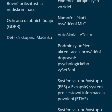
Evidence ukrajinských
Rovné příležitosti a
vozidel
nediskriminace
Námořní lékaři,
Ochrana osobních údajů
osvědčení MLC
(GDPR)
Autoškola - eTesty
Dětská skupina Mašinka
Podmínky udělení
akreditace k provádění
dopravně
psychologického
vyšetření
Systém vstupu/výstupu
(EES) a Evropský systém
pro cestovní informace a
povolení (ETIAS)
Systém vstupu/výstupu