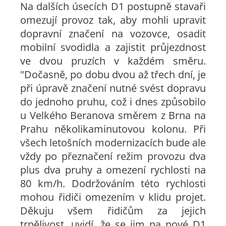
Na dalších úsecích D1 postupně stavaři
omezují provoz tak, aby mohli upravit
dopravní značení na vozovce, osadit
mobilní svodidla a zajistit průjezdnost
ve dvou pruzích v každém směru.
"Dočasně, po dobu dvou až třech dní, je
při úpravě značení nutné svést dopravu
do jednoho pruhu, což i dnes způsobilo
u Velkého Beranova směrem z Brna na
Prahu několikaminutovou kolonu. Při
všech letošních modernizacích bude ale
vždy po přeznačení režim provozu dva
plus dva pruhy a omezení rychlosti na
80 km/h. Dodržováním této rychlosti
mohou řidiči omezením v klidu projet.
Děkuju všem řidičům za jejich
trpělivost, uvidí, že se jim na nové D1