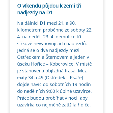
O víkendu půjdou k zemi tři
nadjezdy na D1
Na dálnici D1 mezi 21. a 90.
kilometrem proběhne ze soboty 22.
4. na neděli 23. 4. demolice tří
šířkově nevyhovujících nadjezdů.
Jedná se o dva nadjezdy mezi
Ostředkem a Šternovem a jeden v
úseku Hořice – Koberovice. V místě
je stanovena objízdná trasa. Mezi
exity 34 a 49 (Ostředek – Psáře)
dojde navíc od sobotních 19 hodin
do nedělních 9:00 k úplné uzavírce.
Práce budou probíhat v noci, aby
uzavírka co nejméně zatížila řidiče.