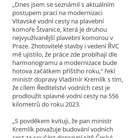
„
Dnes jsem se seznámil s aktuálním
postupem prací na modernizaci
Vltavské vodní cesty na plavební
komoře Štvanice, která je druhou
nejvyužívanější plavební komorou v
Praze. Zhotovitelé stavby i vedení ŘVC
mě ujistilo, že práce zde probíhají dle
harmonogramu a modernizace bude
hotova začátkem příštího roku
,“ řekl
ministr dopravy Vladimír Kremlík s tím,
že cílem Ředitelství vodních cest je
prodloužit splavné vodní cesty na 556
kilometrů do roku 2023.
„
S povděkem kvituji, že pan ministr
Kremlík považuje budování vodních
cest za součást dopravní sítě České