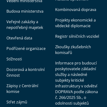
Vedení ministerstva
Kombinovaná doprava
Budova ministerstva
Projekty ekonomické a
Veřejné zakázky a
vědecké diplomacie
nepotřebný majetek
Registr silničních vozidel
Otevřená data
Zkoušky zkušebních
Podřízené organizace
komisařů
Stížnosti
Informace pro budoucí
poskytovatele základní
Dozorová a kontrolní
služby a následné
činnost
subjekty kritické
Zápisy z Centrální
infrastruktury v odvětví
komise
DOPRAVA podle zákona
č. 266/2025 Sb., o
Střet zájmů
odolnosti subjektů