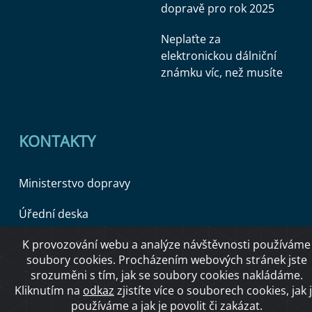
dopravě pro rok 2025
Neplaťte za
elektronickou dálniční
známku víc, než musíte
KONTAKTY
Ministerstvo dopravy
Úřední deska
K provozování webu a analýze návštěvnosti používáme
soubory cookies. Procházením webových stránek jste
Copyright © 2026 Ministerstvo dopravy ČR
srozuměni s tím, jak se soubory cookies nakládáme.
Kliknutím na
odkaz
zjistíte více o souborech cookies, jak 
používáme a jak je povolit či zakázat.
O přístupnosti