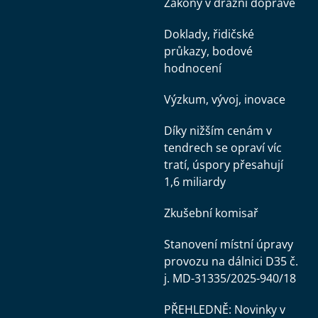
Zákony v drážní dopravě
Doklady, řidičské
průkazy, bodové
hodnocení
Výzkum, vývoj, inovace
Díky nižším cenám v
tendrech se opraví víc
tratí, úspory přesahují
1,6 miliardy
Zkušební komisař
Stanovení místní úpravy
provozu na dálnici D35 č.
j. MD-31335/2025-940/18
PŘEHLEDNĚ: Novinky v