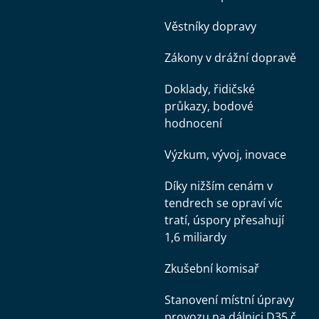
Věstníky dopravy
Zákony v drážní dopravě
Doklady, řidičské
průkazy, bodové
hodnocení
Výzkum, vývoj, inovace
Díky nižším cenám v
tendrech se opraví víc
tratí, úspory přesahují
1,6 miliardy
Zkušební komisař
Stanovení místní úpravy
provozu na dálnici D35 č.