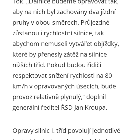
Ťok.
„Dálnice budeme opravovat tak,
aby na nich byl zachovány dva jízdní
pruhy v obou směrech. Průjezdné
zůstanou i rychlostní silnice, tak
abychom nemuseli vytvářet objížďky,
které by přenesly zátěž na silnice
nižších tříd. Pokud budou řidiči
respektovat snížení rychlosti na 80
km/h v opravovaných úsecích, bude
provoz relativně plynulý,“
doplnil
generální ředitel ŘSD Jan Kroupa.
Opravy silnic I. tříd povolují jednotlivé