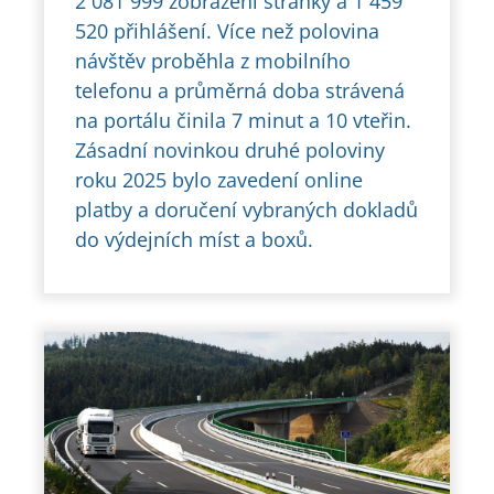
2 081 999 zobrazení stránky a 1 459
520 přihlášení. Více než polovina
návštěv proběhla z mobilního
telefonu a průměrná doba strávená
na portálu činila 7 minut a 10 vteřin.
Zásadní novinkou druhé poloviny
roku 2025 bylo zavedení online
platby a doručení vybraných dokladů
do výdejních míst a boxů.