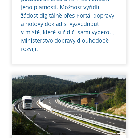
jeho platnosti. Možnost vyřídit
žádost digitálně přes Portál dopravy
a hotový doklad si vyzvednout
v místě, které si řidiči sami vyberou,
Ministerstvo dopravy dlouhodobě
rozvíjí.