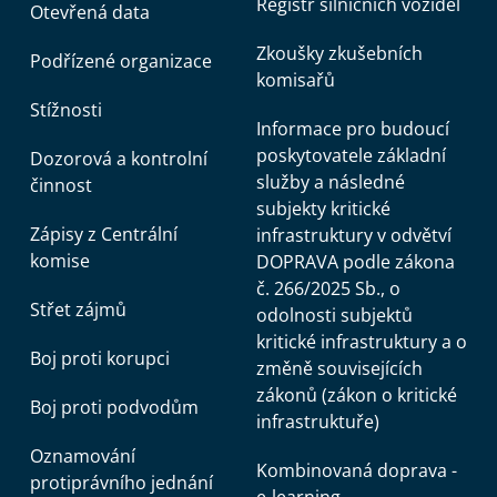
Registr silničních vozidel
Otevřená data
Zkoušky zkušebních
Podřízené organizace
komisařů
Stížnosti
Informace pro budoucí
poskytovatele základní
Dozorová a kontrolní
služby a následné
činnost
subjekty kritické
Zápisy z Centrální
infrastruktury v odvětví
komise
DOPRAVA podle zákona
č. 266/2025 Sb., o
Střet zájmů
odolnosti subjektů
kritické infrastruktury a o
Boj proti korupci
změně souvisejících
zákonů (zákon o kritické
Boj proti podvodům
infrastruktuře)
Oznamování
Kombinovaná doprava -
protiprávního jednání
e-learning