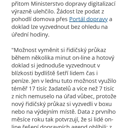
přitom Ministerstvo dopravy digitalizací
výrazně ulehčilo. Žádost lze podat z
pohodlí domova přes
Portál dopravy
a
doklad lze vyzvednout bez ohledu na
úřední hodiny.
"Možnost vyměnit si řidičský průkaz
během několika minut on-line a hotový
doklad si jednoduše vyzvednout v
blízkosti bydliště šetří lidem čas i
peníze. Jen v lednu tuto možnost využilo
téměř 17 tisíc žadatelů a více než 7 tisíc
z nich nemuselo na úřad vůbec, protože
nový řidičský průkaz si vyzvedli v boxu
nebo na výdejním místě. Data z prvního
měsíce roku tak potvrzují, že si lidé on-
line řešení dopravních agend oblíbili: z