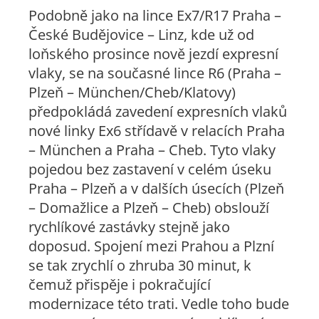
Podobně jako na lince Ex7/R17 Praha –
České Budějovice – Linz, kde už od
loňského prosince nově jezdí expresní
vlaky, se na současné lince R6 (Praha –
Plzeň – München/Cheb/Klatovy)
předpokládá zavedení expresních vlaků
nové linky Ex6 střídavě v relacích Praha
– München a Praha – Cheb. Tyto vlaky
pojedou bez zastavení v celém úseku
Praha – Plzeň a v dalších úsecích (Plzeň
– Domažlice a Plzeň – Cheb) obslouží
rychlíkové zastávky stejně jako
doposud. Spojení mezi Prahou a Plzní
se tak zrychlí o zhruba 30 minut, k
čemuž přispěje i pokračující
modernizace této trati. Vedle toho bude