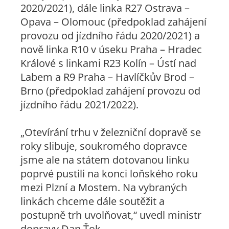
2020/2021), dále linka R27 Ostrava –
Opava – Olomouc (předpoklad zahájení
provozu od jízdního řádu 2020/2021) a
nově linka R10 v úseku Praha – Hradec
Králové s linkami R23 Kolín – Ústí nad
Labem a R9 Praha – Havlíčkův Brod –
Brno (předpoklad zahájení provozu od
jízdního řádu 2021/2022).
„Otevírání trhu v železniční dopravě se
roky slibuje, soukromého dopravce
jsme ale na státem dotovanou linku
poprvé pustili na konci loňského roku
mezi Plzní a Mostem. Na vybraných
linkách chceme dále soutěžit a
postupně trh uvolňovat,“ uvedl ministr
dopravy Dan Ťok.