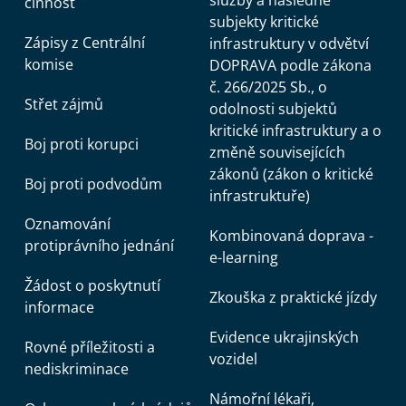
služby a následné
činnost
subjekty kritické
Zápisy z Centrální
infrastruktury v odvětví
komise
DOPRAVA podle zákona
č. 266/2025 Sb., o
Střet zájmů
odolnosti subjektů
kritické infrastruktury a o
Boj proti korupci
změně souvisejících
zákonů (zákon o kritické
Boj proti podvodům
infrastruktuře)
Oznamování
Kombinovaná doprava -
protiprávního jednání
e-learning
Žádost o poskytnutí
Zkouška z praktické jízdy
informace
Evidence ukrajinských
Rovné příležitosti a
vozidel
nediskriminace
Námořní lékaři,