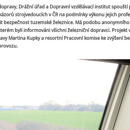
dopravy, Drážní úřad a Dopravní vzdělávací institut spoušt
názorů strojvedoucích v ČR na podmínky výkonu jejich profe
it bezpečnost tuzemské železnice. Má podobu anonymního 
terém byli informováni všichni železniční dopravci. Projekt vz
avy Martina Kupky a resortní Pracovní komise ke zvýšení b
provozu.