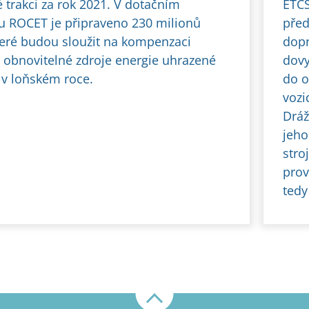
é trakci za rok 2021. V dotačním
ETCS
 ROCET je připraveno 230 milionů
před
teré budou sloužit na kompenzaci
dopr
a obnovitelné zdroje energie uhrazené
dovy
 v loňském roce.
do o
vozi
Dráž
jeho
stro
prov
tedy
Nahoru