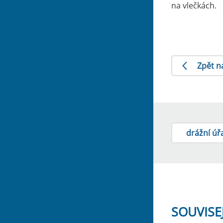
na vlečkách.
Zpět n
drážní úř
SOUVISE