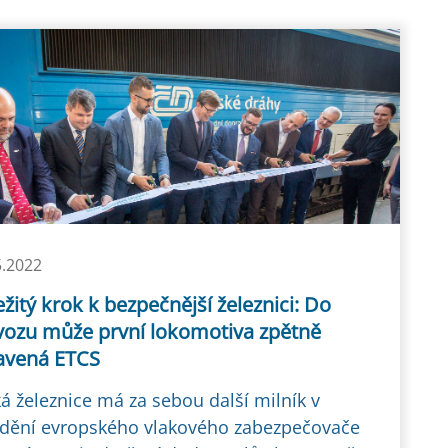
5.2022
žitý krok k bezpečnější železnici: Do
vozu může první lokomotiva zpětně
avená ETCS
á železnice má za sebou další milník v
dění evropského vlakového zabezpečovače