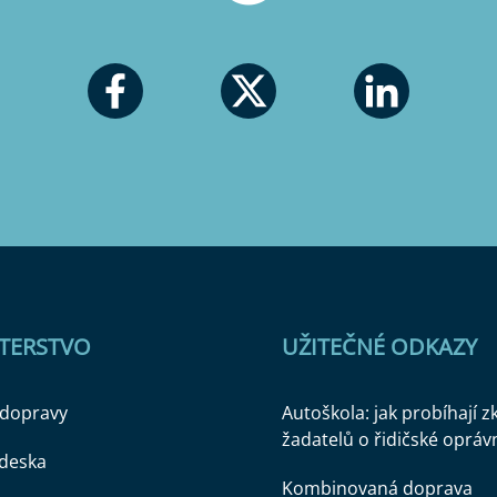
STERSTVO
UŽITEČNÉ ODKAZY
 dopravy
Autoškola: jak probíhají 
žadatelů o řidičské opráv
 deska
Kombinovaná doprava