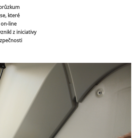
í průzkum
se, které
on-line
nikl z iniciativy
ezpečnosti