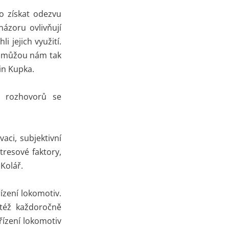
o získat odezvu
názoru ovlivňují
 jejich využití.
 pomůžou nám tak
in Kupka.
h rozhovorů se
aci, subjektivní
tresové faktory,
 Kolář.
ízení lokomotiv.
ktéž každoročně
řízení lokomotiv