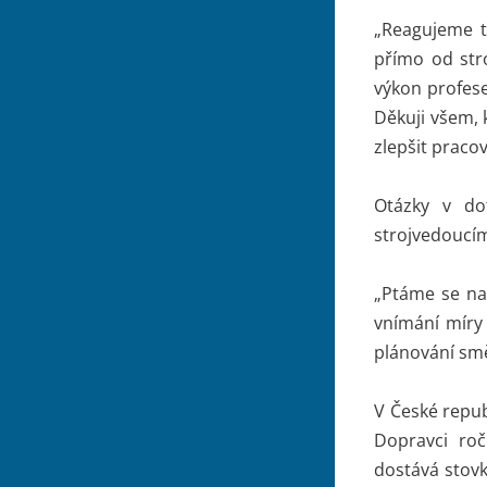
„Reagujeme ta
přímo od stro
výkon profese
Děkuji všem, 
zlepšit praco
Otázky v do
strojvedoucím
„Ptáme se nap
vnímání míry 
plánování smě
V České republ
Dopravci roč
dostává stovk