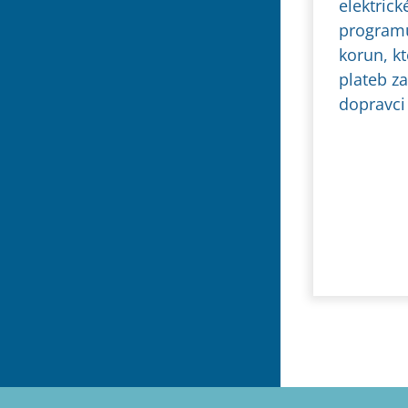
elektrick
programu
korun, k
plateb z
dopravci