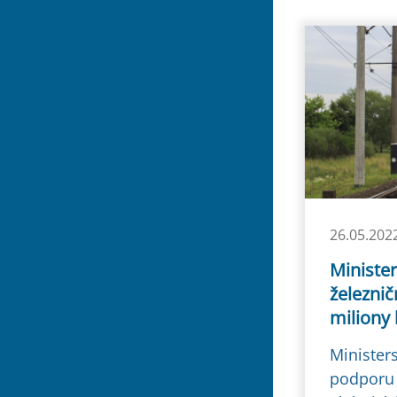
26.05.202
Ministe
železnič
miliony
Minister
podporu 