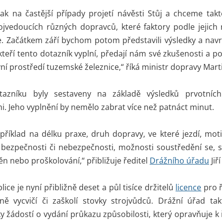
k na častější případy projetí návěsti Stůj a chceme takt
jvedoucích různých dopravců, které faktory podle jejich 
. Začátkem září bychom potom představili výsledky a navrhli
kteří tento dotazník vyplní, předají nám své zkušenosti a
vní prostředí tuzemské železnice,“ říká ministr dopravy Mart
tazníku byly sestaveny na základě výsledků prvotníc
i. Jeho vyplnění by nemělo zabrat více než patnáct minut.
říklad na délku praxe, druh dopravy, ve které jezdí, motiv
bezpečnosti či nebezpečnosti, možnosti soustředění se, s
n nebo proškolování,“ přibližuje ředitel
Drážního úřadu
Jiří
ice je nyní přibližně deset a půl tisíce držitelů
licence
pro ř
ně vycvičí či zaškolí stovky strojvůdců. Drážní úřad ta
y žádostí o vydání průkazu způsobilosti, který opravňuje k 