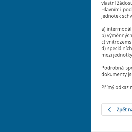
vlastní žádost
Hlavními pod
jednotek schv
a) intermodál
b) výměnných
c) vnitrozems
d) speciálníc
mezi jednotky
Podrobná spec
dokumenty js
Přímý odkaz 
Zpět n