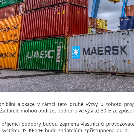
onibilní alokace v rámci této druhé výzvy u tohoto p
 Žadatelé mohou obdržet podporu ve výši až 30 % ze způsob
i příjemci podpory budou zejména vlastníci či provozovat
 systému IS KP14+ bude žadatelům zpřístupněna od 11. 