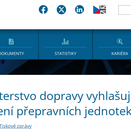
DOKUMENTY
STATISTIKY
KARIÉRA
terstvo dopravy vyhlašu
ení přepravních jednote
Tiskové zprávy