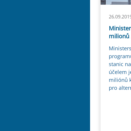
26.09.201
Ministe
milionů
Minister
programu
stanic n
účelem j
miliónů 
pro alter