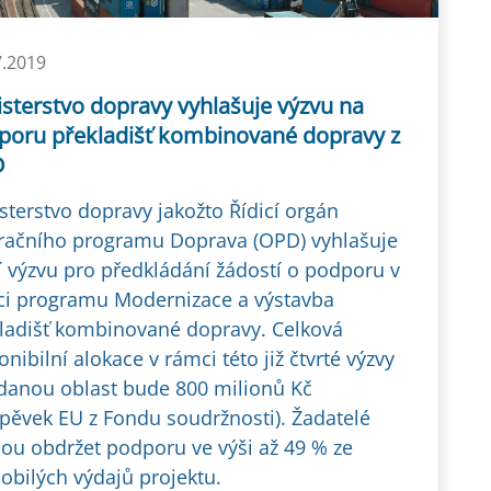
7.2019
sterstvo dopravy vyhlašuje výzvu na
poru překladišť kombinované dopravy z
D
sterstvo dopravy jakožto Řídicí orgán
ačního programu Doprava (OPD) vyhlašuje
í výzvu pro předkládání žádostí o podporu v
i programu Modernizace a výstavba
ladišť kombinované dopravy. Celková
onibilní alokace v rámci této již čtvrté výzvy
danou oblast bude 800 milionů Kč
spěvek EU z Fondu soudržnosti). Žadatelé
u obdržet podporu ve výši až 49 % ze
obilých výdajů projektu.