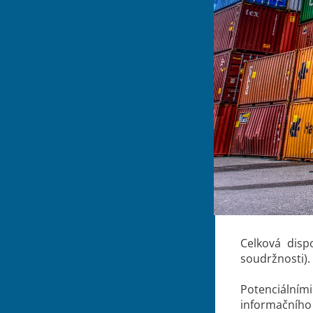
Celková disp
soudržnosti).
Potenciálním
informačního