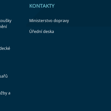
KONTAKTY
zkoušky
Ministerstvo dopravy
nění
Úřední deska
ědecké
sařů
užby a
.