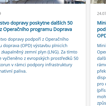
9
24.0
rstvo dopravy poskytne dalších 50
Mini
 z Operačního programu Doprava
pod
OP
stvo dopravy podpoří z Operačního
 doprava (OPD) výstavbu plnicích
Mini
a zkapalněný zemní plyn (LNG). Za tímto
Oper
e vyčleněno z evropských prostředků 50
dalš
korun v rámci podpory infrastruktury
rámc
nativní paliva.
přek
disp
pro 
(pří
moho
způs