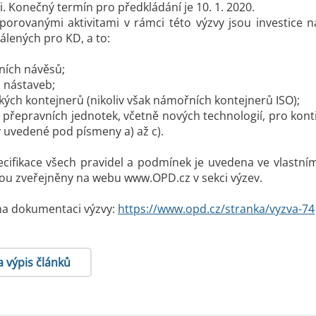
i. Konečný termín pro předkládání je 10. 1. 2020.
porovanými aktivitami v rámci této výzvy jsou investice
álených pro KD, a to:
ních návěsů;
 nástaveb;
kých kontejnerů (nikoliv však námořních kontejnerů ISO);
h přepravních jednotek, včetně nových technologií, pro ko
 uvedené pod písmeny a) až c).
ifikace všech pravidel a podmínek je uvedena ve vlastním
ou zveřejněny na webu www.OPD.cz v sekci výzev.
na dokumentaci výzvy:
https://www.opd.cz/stranka/vyzva-74
a výpis článků