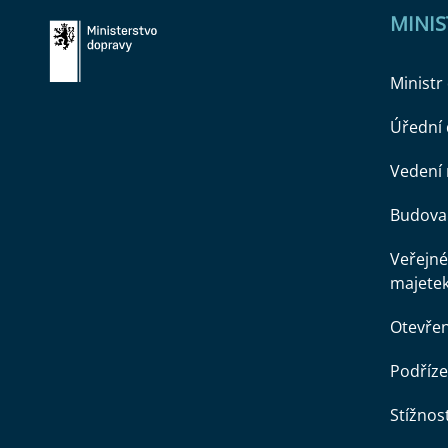
MINI
Ministr
Úřední
Vedení 
Budova 
Veřejné
majete
Otevře
Podříze
Stížnost