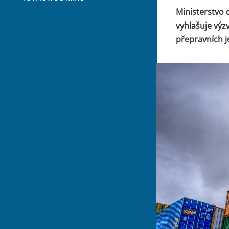
Ministerstvo
vyhlašuje výz
přepravních 