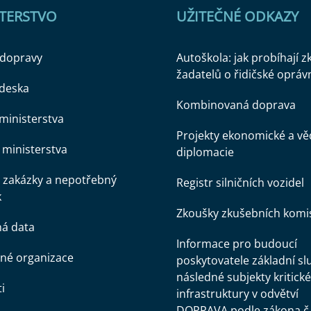
STERSTVO
UŽITEČNÉ ODKAZY
 dopravy
Autoškola: jak probíhají 
žadatelů o řidičské opráv
 deska
Kombinovaná doprava
ministerstva
Projekty ekonomické a v
ministerstva
diplomacie
 zakázky a nepotřebný
Registr silničních vozidel
k
Zkoušky zkušebních komi
ná data
Informace pro budoucí
né organizace
poskytovatele základní sl
následné subjekty kritické
i
infrastruktury v odvětví
DOPRAVA podle zákona č