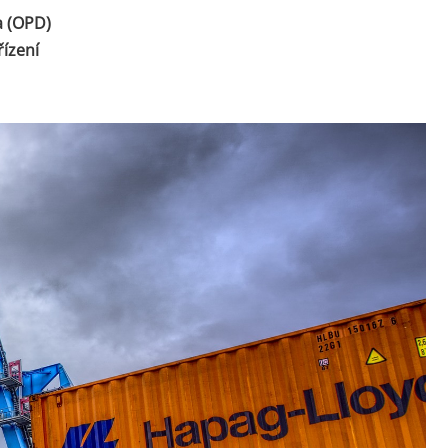
a (OPD)
ízení