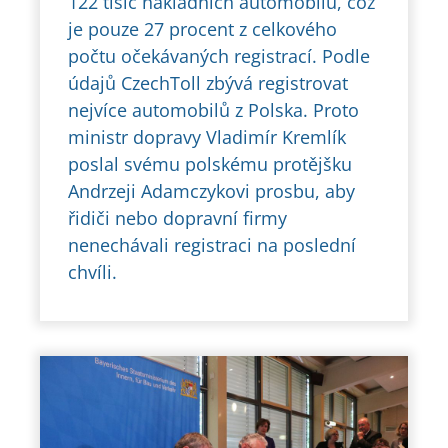
122 tisíc nákladních automobilů, což
je pouze 27 procent z celkového
počtu očekávaných registrací. Podle
údajů CzechToll zbývá registrovat
nejvíce automobilů z Polska. Proto
ministr dopravy Vladimír Kremlík
poslal svému polskému protějšku
Andrzeji Adamczykovi prosbu, aby
řidiči nebo dopravní firmy
nenechávali registraci na poslední
chvíli.