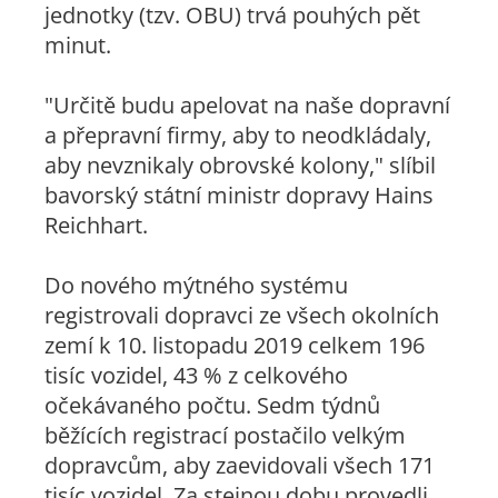
jednotky (tzv. OBU) trvá pouhých pět
minut.
"Určitě budu apelovat na naše dopravní
a přepravní firmy, aby to neodkládaly,
aby nevznikaly obrovské kolony," slíbil
bavorský státní ministr dopravy Hains
Reichhart.
Do nového mýtného systému
registrovali dopravci ze všech okolních
zemí k 10. listopadu 2019 celkem 196
tisíc vozidel, 43 % z celkového
očekávaného počtu. Sedm týdnů
běžících registrací postačilo velkým
dopravcům, aby zaevidovali všech 171
tisíc vozidel. Za stejnou dobu provedli