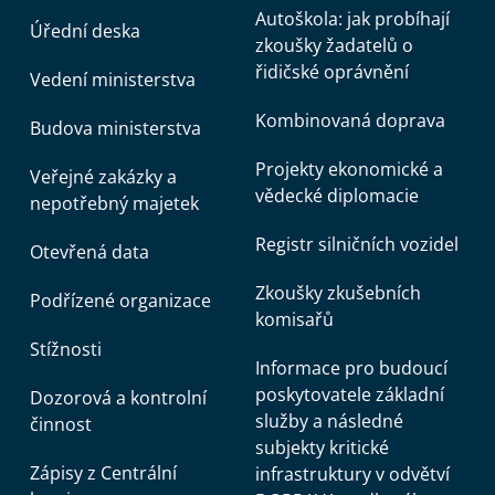
Autoškola: jak probíhají
Úřední deska
zkoušky žadatelů o
řidičské oprávnění
Vedení ministerstva
Kombinovaná doprava
Budova ministerstva
Projekty ekonomické a
Veřejné zakázky a
vědecké diplomacie
nepotřebný majetek
Registr silničních vozidel
Otevřená data
Zkoušky zkušebních
Podřízené organizace
komisařů
Stížnosti
Informace pro budoucí
poskytovatele základní
Dozorová a kontrolní
služby a následné
činnost
subjekty kritické
Zápisy z Centrální
infrastruktury v odvětví