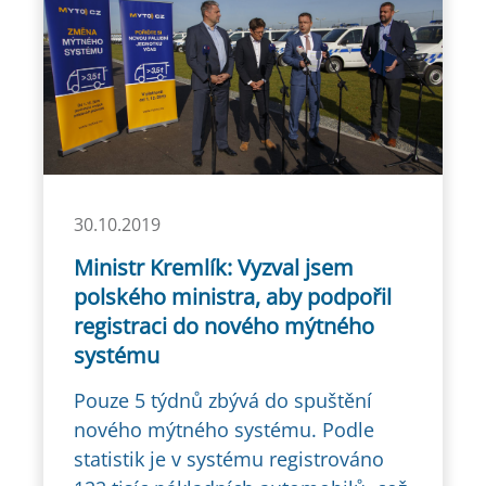
30.10.2019
Ministr Kremlík: Vyzval jsem
polského ministra, aby podpořil
registraci do nového mýtného
systému
Pouze 5 týdnů zbývá do spuštění
nového mýtného systému. Podle
statistik je v systému registrováno