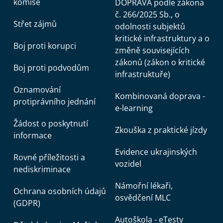
komise
DOPRAVA podle zákona
č. 266/2025 Sb., o
Střet zájmů
odolnosti subjektů
kritické infrastruktury a o
Boj proti korupci
změně souvisejících
zákonů (zákon o kritické
Boj proti podvodům
infrastruktuře)
Oznamování
Kombinovaná doprava -
protiprávního jednání
e-learning
Žádost o poskytnutí
Zkouška z praktické jízdy
informace
Evidence ukrajinských
Rovné příležitosti a
vozidel
nediskriminace
Námořní lékaři,
Ochrana osobních údajů
osvědčení MLC
(GDPR)
Autoškola - eTesty