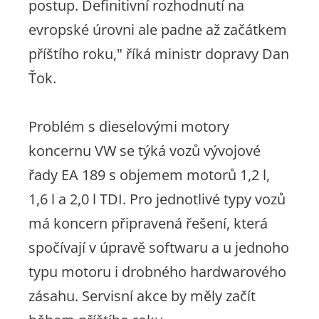
postup. Definitivní rozhodnutí na
evropské úrovni ale padne až začátkem
příštího roku
," říká ministr dopravy Dan
Ťok.
Problém s dieselovými motory
koncernu VW se týká vozů vývojové
řady EA 189 s objemem motorů 1,2 l,
1,6 l a 2,0 l TDI. Pro jednotlivé typy vozů
má koncern připravená řešení, která
spočívají v úpravě softwaru a u jednoho
typu motoru i drobného hardwarového
zásahu. Servisní akce by měly začít