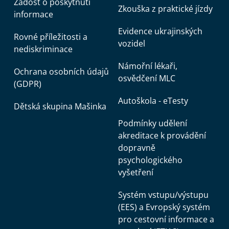
Žádost o poskytnutí
Zkouška z praktické jízdy
informace
Evidence ukrajinských
Rovné příležitosti a
vozidel
nediskriminace
Námořní lékaři,
Ochrana osobních údajů
osvědčení MLC
(GDPR)
Autoškola - eTesty
Dětská skupina Mašinka
Podmínky udělení
akreditace k provádění
dopravně
psychologického
vyšetření
Systém vstupu/výstupu
(EES) a Evropský systém
pro cestovní informace a