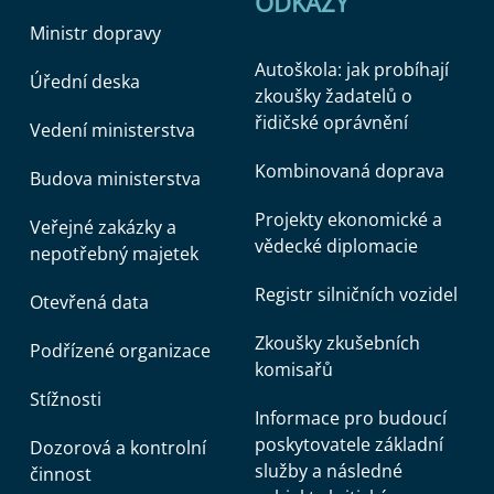
ODKAZY
Ministr dopravy
Autoškola: jak probíhají
Úřední deska
zkoušky žadatelů o
řidičské oprávnění
Vedení ministerstva
Kombinovaná doprava
Budova ministerstva
Projekty ekonomické a
Veřejné zakázky a
vědecké diplomacie
nepotřebný majetek
Registr silničních vozidel
Otevřená data
Zkoušky zkušebních
Podřízené organizace
komisařů
Stížnosti
Informace pro budoucí
poskytovatele základní
Dozorová a kontrolní
služby a následné
činnost