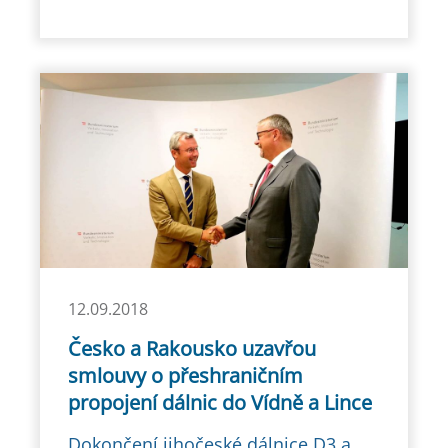
12.09.2018
Česko a Rakousko uzavřou
smlouvy o přeshraničním
propojení dálnic do Vídně a Lince
Dokončení jihočeské dálnice D3 a