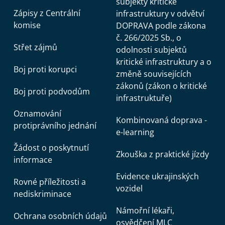
subjekty kritické
Zápisy z Centrální
infrastruktury v odvětví
komise
DOPRAVA podle zákona
č. 266/2025 Sb., o
Střet zájmů
odolnosti subjektů
kritické infrastruktury a o
Boj proti korupci
změně souvisejících
zákonů (zákon o kritické
Boj proti podvodům
infrastruktuře)
Oznamování
Kombinovaná doprava -
protiprávního jednání
e-learning
Žádost o poskytnutí
Zkouška z praktické jízdy
informace
Evidence ukrajinských
Rovné příležitosti a
vozidel
nediskriminace
Námořní lékaři,
Ochrana osobních údajů
osvědčení MLC