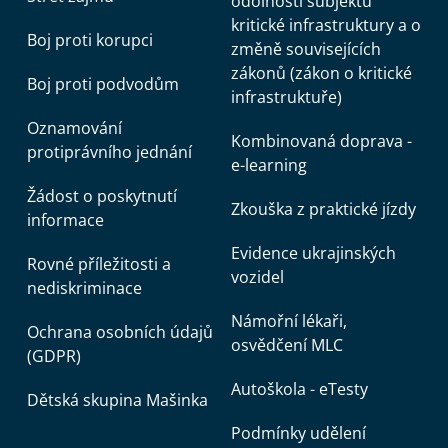
odolnosti subjektů
kritické infrastruktury a o
Boj proti korupci
změně souvisejících
zákonů (zákon o kritické
Boj proti podvodům
infrastruktuře)
Oznamování
Kombinovaná doprava -
protiprávního jednání
e-learning
Žádost o poskytnutí
Zkouška z praktické jízdy
informace
Evidence ukrajinských
Rovné příležitosti a
vozidel
nediskriminace
Námořní lékaři,
Ochrana osobních údajů
osvědčení MLC
(GDPR)
Autoškola - eTesty
Dětská skupina Mašinka
Podmínky udělení