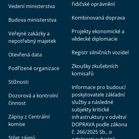
řidičské oprávnění
Vedení ministerstva
Kombinovaná doprava
Budova ministerstva
Projekty ekonomické a
Veřejné zakázky a
vědecké diplomacie
nepotřebný majetek
Registr silničních vozidel
Otevřená data
Zkoušky zkušebních
Podřízené organizace
komisařů
Stížnosti
Informace pro budoucí
poskytovatele základní
Dozorová a kontrolní
služby a následné
činnost
subjekty kritické
Zápisy z Centrální
infrastruktury v odvětví
komise
DOPRAVA podle zákona
č. 266/2025 Sb., o
Střet zájmů