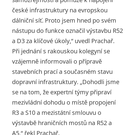
české infrastruktury na evropskou
dálniční síť. Proto jsem hned po svém
nástupu do funkce označil výstavbu R52
a D3 za klíčové úkoly,“
uvedl Prachař.
Při jednání s rakouskou kolegyní se
vzájemně informovali o přípravě
stavebních prací a současném stavu
dopravní infrastruktury.
„Dohodli jsme
se na tom, že expertní týmy připraví
mezivládní dohodu o místě propojení
R3 a S10 a mezistátní smlouvu o
výstavbě hraničních mostů na R52 a
A5,“
řekl Prachař.