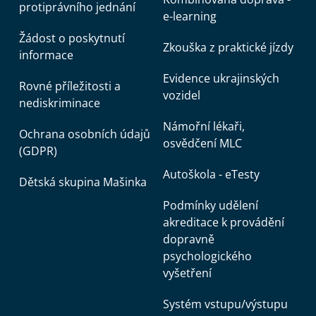
protiprávního jednání
e-learning
Žádost o poskytnutí
Zkouška z praktické jízdy
informace
Evidence ukrajinských
Rovné příležitosti a
vozidel
nediskriminace
Námořní lékaři,
Ochrana osobních údajů
osvědčení MLC
(GDPR)
Autoškola - eTesty
Dětská skupina Mašinka
Podmínky udělení
akreditace k provádění
dopravně
psychologického
vyšetření
Systém vstupu/výstupu