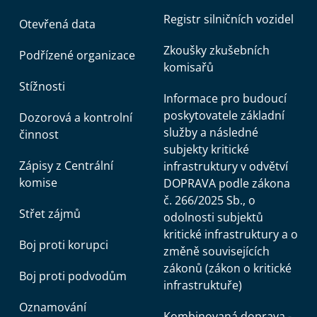
Registr silničních vozidel
Otevřená data
Zkoušky zkušebních
Podřízené organizace
komisařů
Stížnosti
Informace pro budoucí
poskytovatele základní
Dozorová a kontrolní
služby a následné
činnost
subjekty kritické
Zápisy z Centrální
infrastruktury v odvětví
komise
DOPRAVA podle zákona
č. 266/2025 Sb., o
Střet zájmů
odolnosti subjektů
kritické infrastruktury a o
Boj proti korupci
změně souvisejících
zákonů (zákon o kritické
Boj proti podvodům
infrastruktuře)
Oznamování
Kombinovaná doprava -