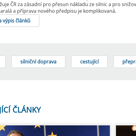
uje ČR za zásadní pro přesun nákladu ze silnic a pro snižo
taralá a příprava nového předpisu je komplikovaná.
a výpis článků
silniční doprava
cestující
přepr
JÍCÍ ČLÁNKY