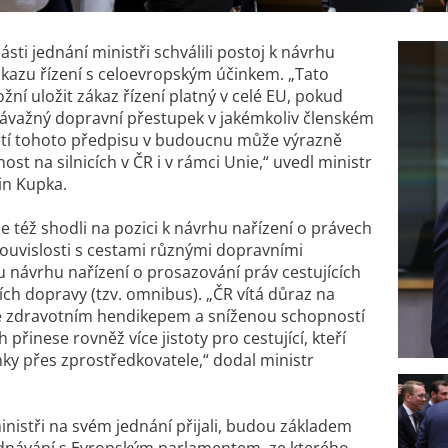
 části jednání ministři schválili postoj k návrhu
kazu řízení s celoevropským účinkem. „
Tato
ní uložit zákaz řízení platný v celé EU, pokud
závažný dopravní přestupek v jakémkoliv členském
jetí tohoto předpisu v budoucnu může výrazně
ost na silnicích v ČR i v rámci Unie,“
uvedl ministr
in Kupka.
le též shodli na pozici k návrhu nařízení o právech
 souvislosti s cestami různými dopravními
u návrhu nařízení o prosazování práv cestujících
ích dopravy (tzv. omnibus). „
ČR vítá důraz na
e zdravotním hendikepem a sníženou schopností
přinese rovněž více jistoty pro cestující, kteří
nky přes zprostředkovatele
,“ dodal ministr
ministři na svém jednání přijali, budou základem
ednávání s Evropským parlamentem, ze kterého