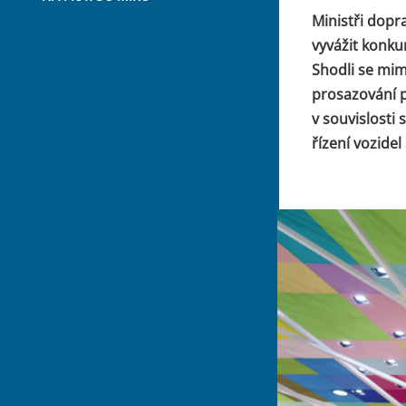
Ministři dopra
vyvážit konk
Shodli se mim
prosazování p
v souvislosti
řízení vozide