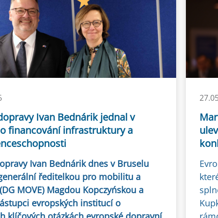
6
27.0
dopravy Ivan Bednárik jednal v
Mar
o financování infrastruktury a
ulev
nceschopnosti
kon
dopravy Ivan Bednárik dnes v Bruselu
Evro
generální ředitelkou pro mobilitu a
kter
 (DG MOVE) Magdou Kopczyńskou a
spln
ástupci evropských institucí o
Kupk
ch klíčových otázkách evropské dopravní
rámc