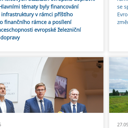
 Hlavními tématy byly financování
se s
infrastruktury v rámci příštího
Evro
ho finančního rámce a posílení
změn
ceschopnosti evropské železniční
 dopravy
5
27.0