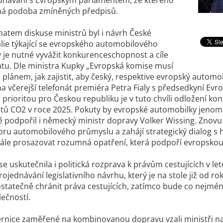
ná podoba zmíněných předpisů.
atem diskuse ministrů byl i návrh České
tálie týkající se evropského automobilového
 je nutné vyvážit konkurenceschopnost a cíle
atu. Dle ministra Kupky „
Evropská komise musí
ým plánem, jak zajistit, aby český, respektive evropský auto
na včerejší telefonát premiéra Petra Fialy s předsedkyní E
 prioritou pro Českou republiku je v tuto chvíli odložení ko
itů CO2 v roce 2025. Pokuty by evropské automobilky jenom o
 podpořil i německý ministr dopravy Volker Wissing. Znovu t
ru automobilového průmyslu a zahájí strategický dialog s hla
ále prosazovat rozumná opatření, která podpoří evropsko
se uskutečnila i politická rozprava k právům cestujících v l
rojednávání legislativního návrhu, který je na stole již od 
ostatečně chránit práva cestujících, zatímco bude co nej
lečností.
rnice zaměřené na kombinovanou dopravu vzali ministři na