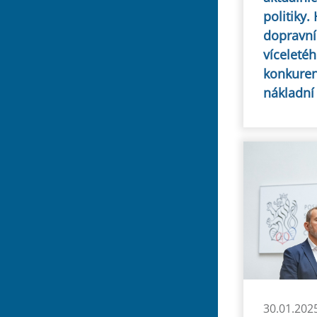
politiky.
dopravní 
víceleté
konkuren
nákladní
30.01.202