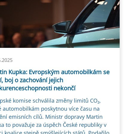
5.2025
tin Kupka: Evropským automobilkám se
í, boj o zachování jejich
kurenceschopnosti nekončí
pské komise schválila změny limitů CO₂,
é automobilkám poskytnou více času na
ění emisních cílů. Ministr dopravy Martin
a to považuje za úspěch České republiky v
i koalice stejně smýšlejících států. Podařilo