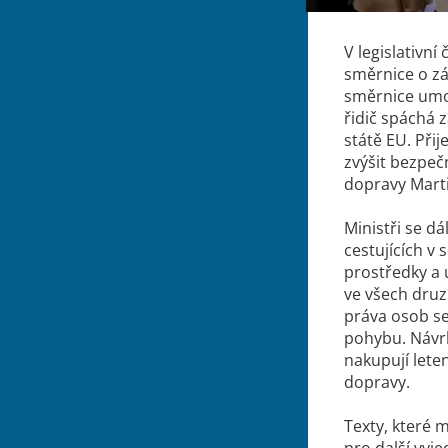
V legislativní
směrnice o zá
směrnice umož
řidič spáchá 
státě EU. Při
zvýšit bezpečn
dopravy Mart
Ministři se dá
cestujících v
prostředky a 
ve všech druz
práva osob s
pohybu. Návrh 
nakupují lete
dopravy.
Texty, které 
pro další vyj