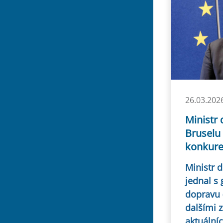
26.03.202
Ministr 
Bruselu 
konkure
Ministr 
jednal s 
dopravu
dalšími z
aktuální