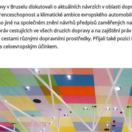
vy v Bruselu diskutovali o aktuálních návrzích v oblasti dop
urenceschopnost a klimatické ambice evropského automobil
o jiné na společném znění návrhů předpisů zaměřených na 
ráv cestujících ve všech druzích dopravy a na zajištění práv 
 s cestami různými dopravními prostředky. Přijali také pozici
l s celoevropským účinkem.