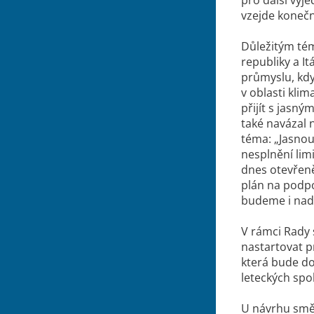
vzejde koneč
Důležitým tém
republiky a I
průmyslu, kdy
v oblasti klim
přijít s jasn
také navázal 
téma: „
Jasnou
nesplnění lim
dnes otevřeně
plán na podpo
budeme i nad
V rámci Rady 
nastartovat p
která bude d
leteckých spo
U návrhu smě