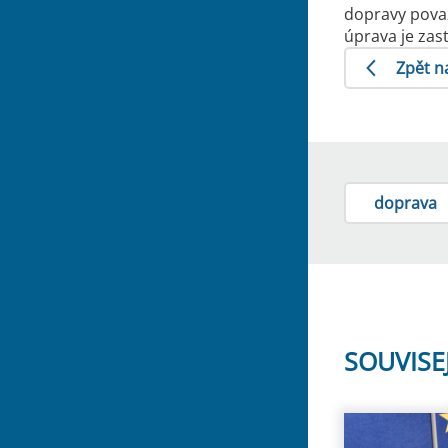
dopravy považ
úprava je zas
Zpět n
doprava
SOUVISE