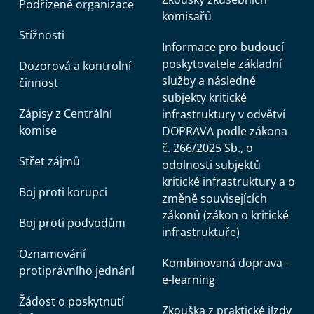
Podřízené organizace
komisařů
Stížnosti
Informace pro budoucí
poskytovatele základní
Dozorová a kontrolní
služby a následné
činnost
subjekty kritické
Zápisy z Centrální
infrastruktury v odvětví
komise
DOPRAVA podle zákona
č. 266/2025 Sb., o
Střet zájmů
odolnosti subjektů
kritické infrastruktury a o
Boj proti korupci
změně souvisejících
zákonů (zákon o kritické
Boj proti podvodům
infrastruktuře)
Oznamování
Kombinovaná doprava -
protiprávního jednání
e-learning
Žádost o poskytnutí
Zkouška z praktické jízdy