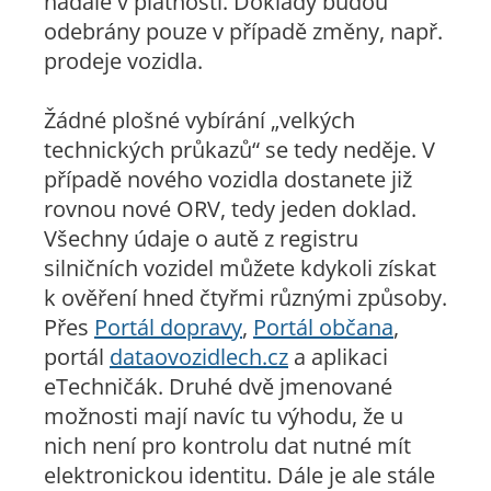
nadále v platnosti. Doklady budou
odebrány pouze v případě změny, např.
prodeje vozidla.
Žádné plošné vybírání „velkých
technických průkazů“ se tedy neděje. V
případě nového vozidla dostanete již
rovnou nové ORV, tedy jeden doklad.
Všechny údaje o autě z registru
silničních vozidel můžete kdykoli získat
k ověření hned čtyřmi různými způsoby.
Přes
Portál dopravy
,
Portál občana
,
portál
dataovozidlech.cz
a aplikaci
eTechničák. Druhé dvě jmenované
možnosti mají navíc tu výhodu, že u
nich není pro kontrolu dat nutné mít
elektronickou identitu. Dále je ale stále