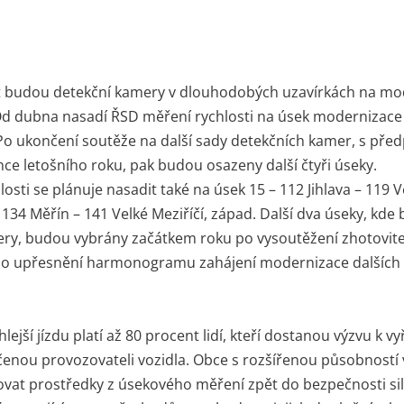
t budou detekční kamery v dlouhodobých uzavírkách na mod
Od dubna nasadí ŘSD měření rychlosti na úsek modernizace 
 Po ukončení soutěže na další sady detekčních kamer, s př
ce letošního roku, pak budou osazeny další čtyři úseky.
osti se plánuje nasadit také na úsek 15 – 112 Jihlava – 119 
 134 Měřín – 141 Velké Meziříčí, západ. Další dva úseky, kd
ry, budou vybrány začátkem roku po vysoutěžení zhotovite
po upřesnění harmonogramu zahájení modernizace dalších č
lejší jízdu platí až 80 procent lidí, kteří dostanou výzvu k vy
enou provozovateli vozidla. Obce s rozšířenou působností v
vat prostředky z úsekového měření zpět do bezpečnosti si