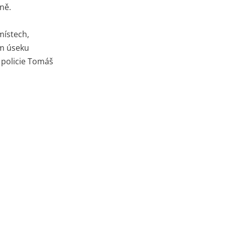
ně.
místech,
ém úseku
í policie Tomáš