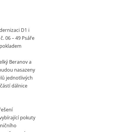
ernizaci D1 i
č. 06 – 49 Psáře
edpokladem
Velký Beranov a
e budou nasazeny
lů jednotlivých
ástí dálnice
řešení
ybírající pokuty
lničního