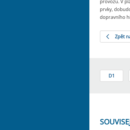
provozu. V pl
prvky, dobudo
dopravního hř
Zpět n
D1
SOUVISE