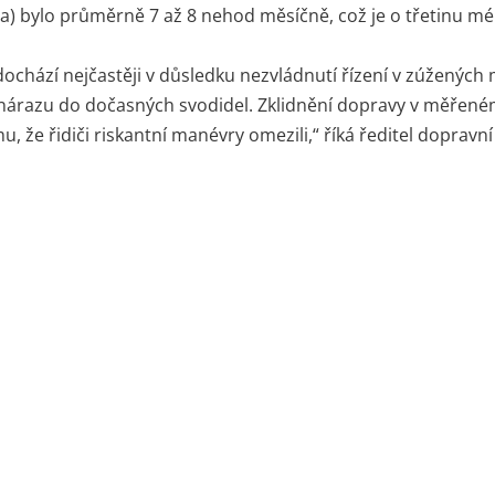
na) bylo průměrně 7 až 8 nehod měsíčně, což je o třetinu mé
chází nejčastěji v důsledku nezvládnutí řízení v zúžených 
 nárazu do dočasných svodidel. Zklidnění dopravy v měřen
u, že řidiči riskantní manévry omezili,“ říká ředitel dopravn