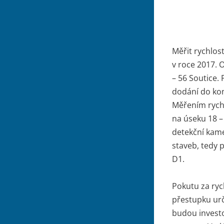
Měřit rychlos
v roce 2017. 
– 56 Soutice.
dodání do kon
Měřením rychl
na úseku 18 –
detekční kame
staveb, tedy 
D1.
Pokutu za rych
přestupku urč
budou investo