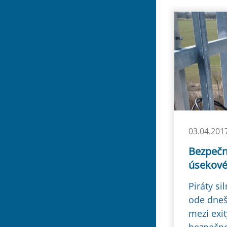
03.04.201
Bezpečn
úsekové
Piráty s
ode dneš
mezi exi
bezpečnos