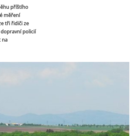
běhu příštího
vé měření
tři řidiči ze
 dopravní policií
t na