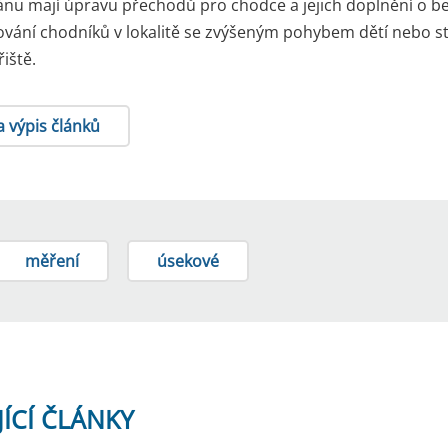
ánu mají úpravu přechodů pro chodce a jejich doplnění o b
vání chodníků v lokalitě se zvýšeným pohybem dětí nebo s
iště.
a výpis článků
měření
úsekové
JÍCÍ ČLÁNKY