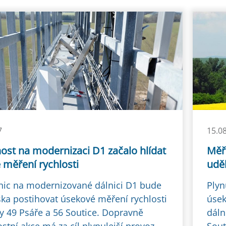
7
15.0
ost na modernizaci D1 začalo hlídat
Měře
 měření rychlosti
uděl
ilnic na modernizované dálnici D1 bude
Plyn
ka postihovat úsekové měření rychlosti
úsek
ty 49 Psáře a 56 Soutice. Dopravně
dáln
tní akce má za cíl plynulejší provoz,
Sout