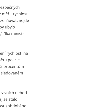
ebezpečných
e měřit rychlost
ozorňovat, nejde
aby ubylo
“ říká ministr
ní rychlosti na
ětu policie
a 3 procentům
e sledovaném
pravních nehod.
) se stalo
sti (období od