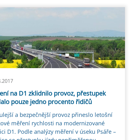
8.2017
ní na D1 zklidnilo provoz, přestupek
alo pouze jedno procento řidičů
ulejší a bezpečnější provoz přineslo letošní
ové měření rychlosti na modernizované
ici D1. Podle analýzy měření v úseku Psáře –
ice se přestupku jízdy nepřiměřenou