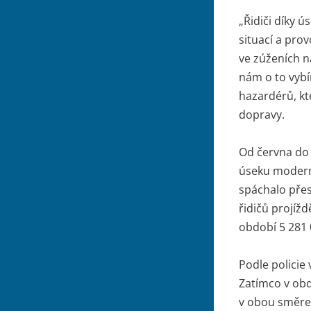
„Řidiči díky 
situací a prov
ve zúženích n
nám o to vybí
hazardérů, kt
dopravy.
Od června do 
úseku moderni
spáchalo přes
řidičů projí
období 5 281 
Podle policie
Zatímco v obd
v obou směre