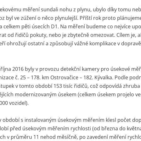
úsekovému měření sundali nohu z plynu, ubylo díky tomu n
oz byl ve zúžení o něco plynulejší. Příští rok proto plánujem
a celkem pěti úsecích D1. Na měření budeme co nejvíce up
rat od řidičů pokuty, nebo je zbytečně omezovat. Cílem je, 
eří ohrožují ostatní a způsobují vážné komplikace v dopravě,
října 2016 byly v provozu detekční kamery pro úsekové měře
zace č. 25 – 178. km Ostrovačice – 182. Kývalka. Podle podn
tupek v tomto období 153 tisíc řidičů, což odpovídá zhrub
ždějících modernizovaným úsekem (celkem úsekem projelo v
000 vozidel).
 v období s instalovaným úsekovým měřením klesl počet do
obí před úsekovým měřením rychlosti (od března do května
ch v průměru 11 nehod měsíčně, po zavedení měření rychlo