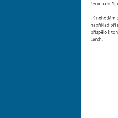
června do říj
„K nehodám do
například při
přispělo k tom
Lerch.