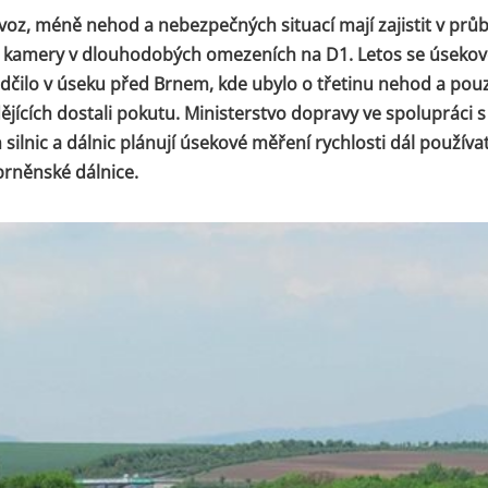
ovoz, méně nehod a nebezpečných situací mají zajistit v prů
í kamery v dlouhodobých omezeních na D1. Letos se úseko
ědčilo v úseku před Brnem, kde ubylo o třetinu nehod a pouze 
ějících dostali pokutu. Ministerstvo dopravy ve spolupráci s
 silnic a dálnic plánují úsekové měření rychlosti dál používa
rněnské dálnice.