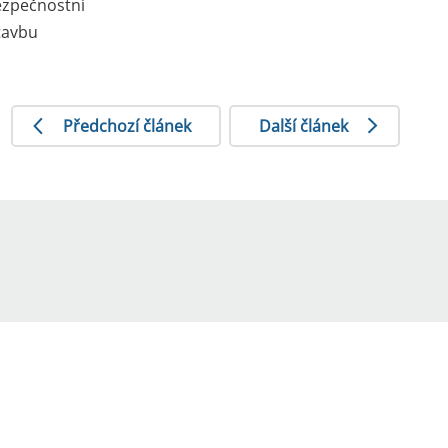
ezpečnostní
tavbu
Předchozí článek
Další článek