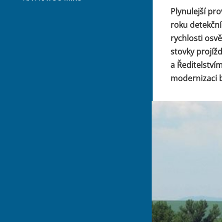
Plynulejší pr
roku detekčn
rychlosti osv
stovky projížd
a Ředitelstvím
modernizaci b