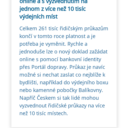
online a s vyzvednutím na
jednom z více než 10 tisíc
výdejních míst
Celkem 261 tisíc řidičským průkazům
končí v tomto roce platnost a je
potřeba je vyměnit. Rychle a
jednoduše lze o nový doklad zažádat
online s pomocí bankovní identity
přes Portál dopravy. Průkaz je navíc
možné si nechat zaslat co nejblíže k
bydlišti, například do výdejního boxu
nebo kamenné pobočky Balíkovny.
Napříč Českem si tak lidé mohou
vyzvednout řidičské průkazy na více
než 10 tisíc místech.