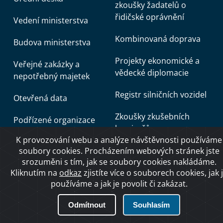
zkoušky žadatelů o
řidičské oprávnění
Vedení ministerstva
Kombinovaná doprava
Budova ministerstva
Projekty ekonomické a
Veřejné zakázky a
vědecké diplomacie
nepotřebný majetek
Registr silničních vozidel
Otevřená data
Zkoušky zkušebních
Podřízené organizace
komisařů
K provozování webu a analýze návštěvnosti používáme
Stížnosti
Informace pro budoucí
soubory cookies. Procházením webových stránek jste
srozuměni s tím, jak se soubory cookies nakládáme.
poskytovatele základní
Dozorová a kontrolní
Kliknutím na
odkaz
zjistíte více o souborech cookies, jak 
služby a následné
činnost
používáme a jak je povolit či zakázat.
subjekty kritické
Zápisy z Centrální
infrastruktury v odvětví
Odmítnout
Souhlasím
komise
DOPRAVA podle zákona
č. 266/2025 Sb., o