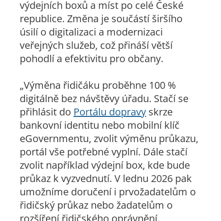
výdejních boxů a míst po celé České
republice. Změna je součástí širšího
úsilí o digitalizaci a modernizaci
veřejných služeb, což přináší větší
pohodlí a efektivitu pro občany.
„Výměna řidičáku proběhne 100 %
digitálně bez návštěvy úřadu. Stačí se
přihlásit do
Portálu dopravy
skrze
bankovní identitu nebo mobilní klíč
eGovernmentu, zvolit výměnu průkazu,
portál vše potřebné vyplní. Dále stačí
zvolit například výdejní box, kde bude
průkaz k vyzvednutí. V lednu 2026 pak
umožníme doručení i prvožadatelům o
řidičský průkaz nebo žadatelům o
rozšíření řidičského oprávnění.