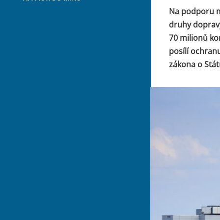
Na podporu mu
druhy dopravy
70 milionů ko
posílí ochran
zákona o Stát