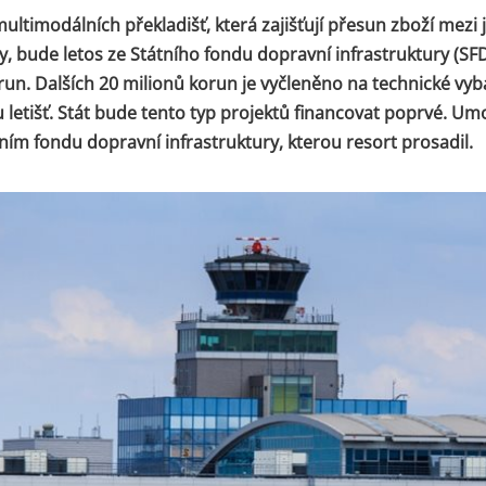
ltimodálních překladišť, která zajišťují přesun zboží mezi 
, bude letos ze Státního fondu dopravní infrastruktury (SF
run. Dalších 20 milionů korun je vyčleněno na technické vyb
u letišť. Stát bude tento typ projektů financovat poprvé. Um
ním fondu dopravní infrastruktury, kterou resort prosadil.