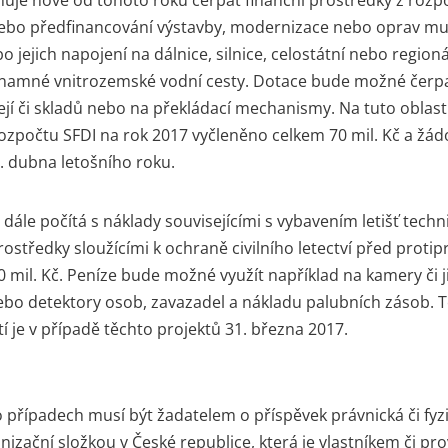
nebo předfinancování výstavby, modernizace nebo oprav mu
o jejich napojení na dálnice, silnice, celostátní nebo regio
namné vnitrozemské vodní cesty. Dotace bude možné čerpa
ejí či skladů nebo na překládací mechanismy. Na tuto oblast 
zpočtu SFDI na rok 2017 vyčleněno celkem 70 mil. Kč a žád
 dubna letošního roku.
 dále počítá s náklady souvisejícími s vybavením letišť tech
středky sloužícími k ochraně civilního letectví před protipr
20 mil. Kč. Peníze bude možné využít například na kamery či 
ebo detektory osob, zavazadel a nákladu palubních zásob. 
í je v případě těchto projektů 31. března 2017.
 případech musí být žadatelem o příspěvek právnická či fyz
anizační složkou v České republice, která je vlastníkem či p