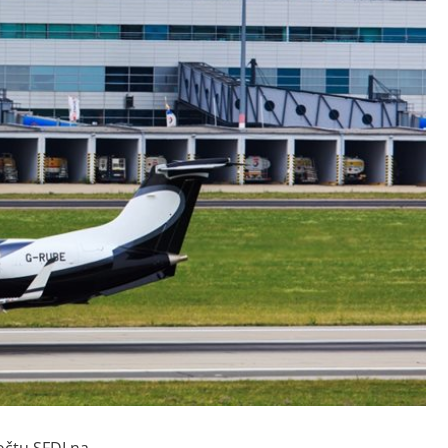
očtu SFDI na