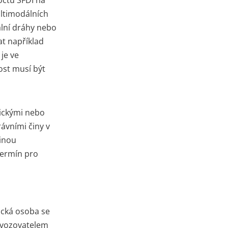
ltimodálních
nální dráhy nebo
t například
je ve
ost musí být
nickými nebo
ávními činy v
jinou
Termín pro
ická osoba se
rovozovatelem