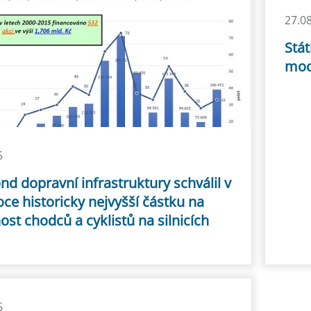
27.0
Stát
moc
5
ond dopravní infrastruktury schválil v
ce historicky nejvyšší částku na
st chodců a cyklistů na silnicích
5