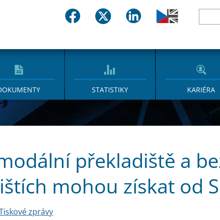
DOKUMENTY
STATISTIKY
KARIÉRA
modální překladiště a be
tištích mohou získat od 
Tiskové zprávy