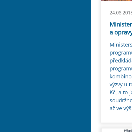
24.08.201
Ministe
a opravy
Minister
programu
předklád
programu
kombinov
výzvy u 
Kč, a to
soudržno
až ve výš