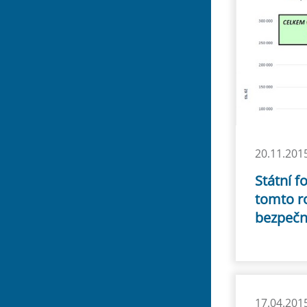
20.11.201
Státní f
tomto ro
bezpečno
17.04.201