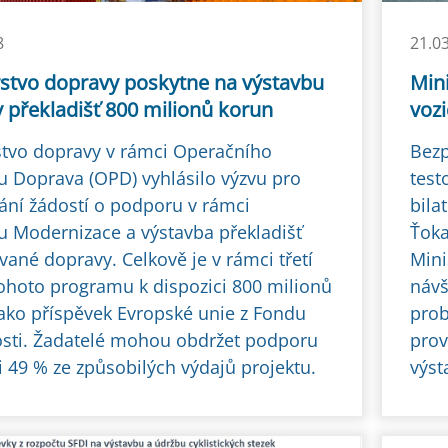
8
21.0
rstvo dopravy poskytne na výstavbu
Min
 překladišť 800 milionů korun
vozi
stvo dopravy v rámci Operačního
Bezp
 Doprava (OPD) vyhlásilo výzvu pro
test
ání žádostí o podporu v rámci
bila
 Modernizace a výstavba překladišť
Ťoka
ané dopravy. Celkově je v rámci třetí
Mini
tohoto programu k dispozici 800 milionů
návš
 jako příspěvek Evropské unie z Fondu
prob
sti. Žadatelé mohou obdržet podporu
prov
i 49 % ze způsobilých výdajů projektu.
výst