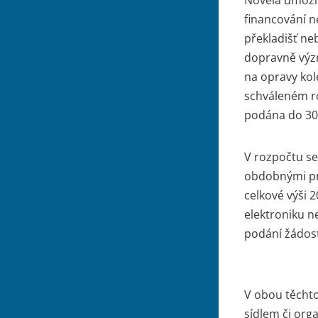
financování 
překladišť neb
dopravně výz
na opravy kol
schváleném ro
podána do 30.
V rozpočtu se
obdobnými pro
celkové výši 
elektroniku n
podání žádost
V obou těchto
sídlem či org