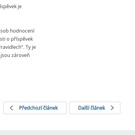
íspěvek je
působ hodnocení
sti o příspěvek
avidlech“. Ty je
 jsou zároveň
Předchozí článek
Další článek