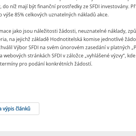
, do níž mají být finanční prostředky ze SFDI investovány. Př
 výše 85% celkových uznatelných nákladů akce.
mace jako jsou náležitosti žádosti, neuznatelné náklady, z
éria, na jejichž základě Hodnotitelská komise jednotlivé žádo
schválil Výbor SFDI na svém únorovém zasedání v platných „Pr
a webových stránkách SFDI v záložce „vyhlášené výzvy“, kde
termíny pro podání konkrétních žádostí.
a výpis článků