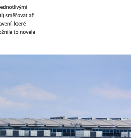
jednotlivými
DI) směřovat až
avení, které
ožnila to novela