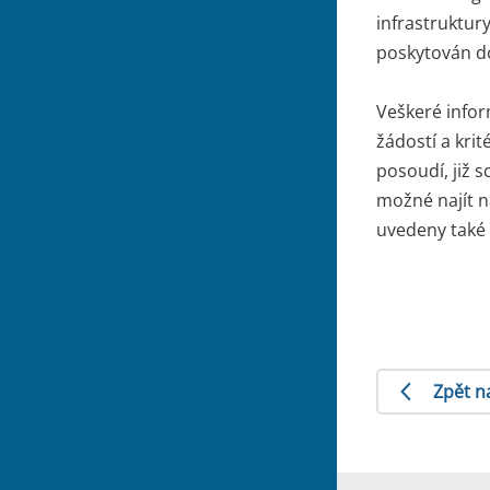
infrastruktury
poskytován do
Veškeré infor
žádostí a krit
posoudí, již 
možné najít n
uvedeny také 
Zpět n