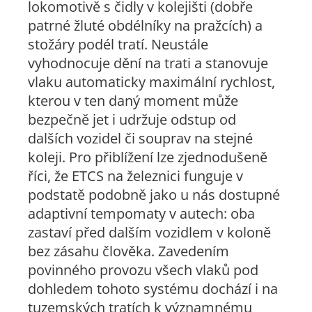
lokomotivě s čidly v kolejišti (dobře
patrné žluté obdélníky na pražcích) a
stožáry podél tratí. Neustále
vyhodnocuje dění na trati a stanovuje
vlaku automaticky maximální rychlost,
kterou v ten daný moment může
bezpečně jet i udržuje odstup od
dalších vozidel či souprav na stejné
koleji. Pro přiblížení lze zjednodušeně
říci, že ETCS na železnici funguje v
podstatě podobně jako u nás dostupné
adaptivní tempomaty v autech: oba
zastaví před dalším vozidlem v koloně
bez zásahu člověka. Zavedením
povinného provozu všech vlaků pod
dohledem tohoto systému dochází i na
tuzemských tratích k významnému