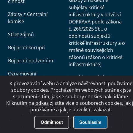
služby a následné
činnost
subjekty kritické
Zápisy z Centrální
infrastruktury v odvětví
komise
DOPRAVA podle zákona
č. 266/2025 Sb., o
Střet zájmů
odolnosti subjektů
kritické infrastruktury a o
Boj proti korupci
změně souvisejících
zákonů (zákon o kritické
Boj proti podvodům
infrastruktuře)
Oznamování
Kombinovaná doprava -
protiprávního jednání
K provozování webu a analýze návštěvnosti používáme
e-learning
soubory cookies. Procházením webových stránek jste
Žádost o poskytnutí
srozuměni s tím, jak se soubory cookies nakládáme.
Zkouška z praktické jízdy
informace
Kliknutím na
odkaz
zjistíte více o souborech cookies, jak 
používáme a jak je povolit či zakázat.
Evidence ukrajinských
Rovné příležitosti a
vozidel
nediskriminace
Odmítnout
Souhlasím
Námořní lékaři,