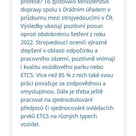
profese? To zjišťovalo Ministerstvo
dopravy spolu s Drážním úřadem v
průzkumu mezi strojvedoucími v ČR.
Výsledky ukazují pozitivní posun
oproti obdobnému šetření z roku
2022. Strojvedoucí ocenili výrazné
zlepšení v oblasti odpočinku a
pracovního zázemí, pozitivně vnímají
i kvalitu vozidlového parku nebo
ETCS. Více než 85 % z nich také svou
práci považuje za zodpovědnou a
smysluplnou. Dále je třeba ještě
pracovat na zjednodušování
předpisů či sjednocování ovládacích
prvků ETCS na různých typech
vozidel.