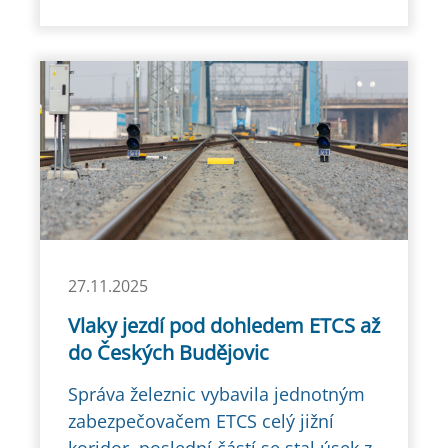
27.11.2025
Vlaky jezdí pod dohledem ETCS až
do Českých Budějovic
Správa železnic vybavila jednotným
zabezpečovačem ETCS celý jižní
koridor, poslední částí se stal úsek z