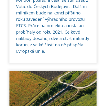
Votic do Českých Budějovic. Dalším
milníkem bude na konci příštího
roku zavedení výhradního provozu
ETCS. Práce na projektu a instalaci
probíhaly od roku 2021. Celkové
náklady dosahují dvě a čtvrt miliardy
korun, z velké části na ně přispěla
Evropská unie.