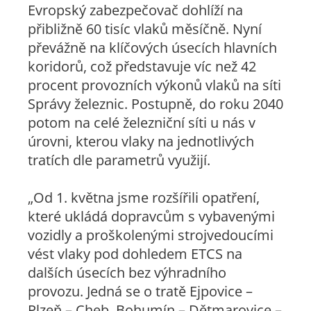
Evropský zabezpečovač dohlíží na
přibližně 60 tisíc vlaků měsíčně. Nyní
převážně na klíčových úsecích hlavních
koridorů, což představuje víc než 42
procent provozních výkonů vlaků na síti
Správy železnic. Postupně, do roku 2040
potom na celé železniční síti u nás v
úrovni, kterou vlaky na jednotlivých
tratích dle parametrů využijí.
„Od 1. května jsme rozšířili opatření,
které ukládá dopravcům s vybavenými
vozidly a proškolenými strojvedoucími
vést vlaky pod dohledem ETCS na
dalších úsecích bez výhradního
provozu. Jedná se o tratě Ejpovice –
Plzeň – Cheb, Bohumín – Dětmarovice –