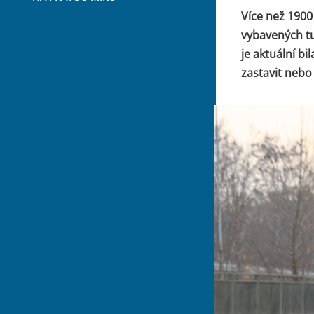
Více než 1900
vybavených t
je aktuální b
zastavit nebo