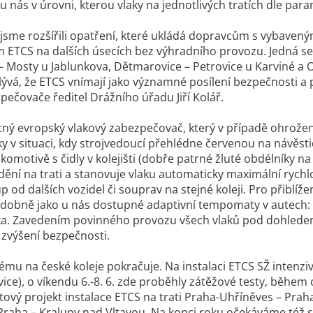
i u nás v úrovni, kterou vlaky na jednotlivých tratích dle para
 jsme rozšířili opatření, které ukládá dopravcům s vybavený
ETCS na dalších úsecích bez výhradního provozu. Jedná se 
 Mosty u Jablunkova, Dětmarovice – Petrovice u Karviné a 
ývá, že ETCS vnímají jako významné posílení bezpečnosti a př
ečovače ředitel Drážního úřadu Jiří Kolář.
tný evropský vlakový zabezpečovač, který v případě ohrože
cky v situaci, kdy strojvedoucí přehlédne červenou na návěst
omotivě s čidly v kolejišti (dobře patrné žluté obdélníky na 
ění na trati a stanovuje vlaku automaticky maximální rych
 od dalších vozidel či souprav na stejné koleji. Pro přiblíže
dobně jako u nás dostupné adaptivní tempomaty v autech: 
ka. Zavedením povinného provozu všech vlaků pod dohledem
výšení bezpečnosti.
ému na české koleje pokračuje. Na instalaci ETCS SŽ intenzi
ice), o víkendu 6.-8. 6. zde proběhly zátěžové testy, během 
ový projekt instalace ETCS na trati Praha-Uhříněves – Praha
Praha – Kralupy nad Vltavou. Na konci roku očekáváme též 