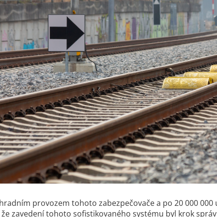
ýhradním provozem tohoto zabezpečovače a po 20 000 000 u
e, že zavedení tohoto sofistikovaného systému byl krok spr