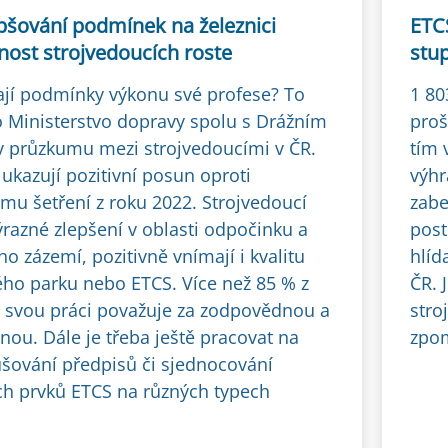
epšování podmínek na železnici
ETCS
nost strojvedoucích roste
stu
ají podmínky výkonu své profese? To
1 80
lo Ministerstvo dopravy spolu s Drážním
proš
 průzkumu mezi strojvedoucími v ČR.
tím 
ukazují pozitivní posun oproti
výhr
u šetření z roku 2022. Strojvedoucí
zabe
ýrazné zlepšení v oblasti odpočinku a
post
o zázemí, pozitivně vnímají i kvalitu
hlíd
ého parku nebo ETCS. Více než 85 % z
ČR. 
é svou práci považuje za zodpovědnou a
stro
nou. Dále je třeba ještě pracovat na
zpom
šování předpisů či sjednocování
ch prvků ETCS na různých typech