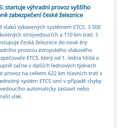
: startuje výhradní provoz vyššího
pně zabezpečení české železnice
3 vlaků vybavených systémem ETCS, 3 500
kolených strojvedoucích a 110 km tratí. S
vstupuje česká železnice do nové éry:
adního provozu evropského vlakového
zpečovače ETCS, který od 1. ledna hlídá a
upně začne v dalších lednových týdnech
at provoz na celkem 622 km hlavních tratí v
Jednotný systém ETCS umí v případě chyby
jvedoucího automaticky zastavit nebo
alit vlak.