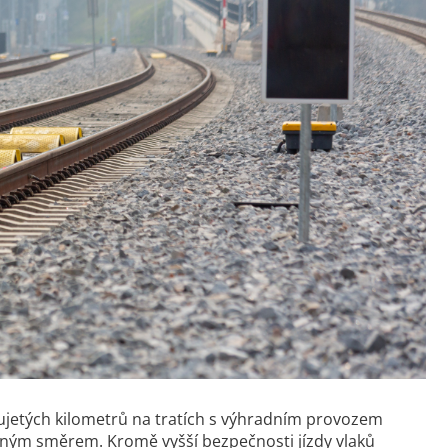
jetých kilometrů na tratích s výhradním provozem
ávným směrem. Kromě vyšší bezpečnosti jízdy vlaků