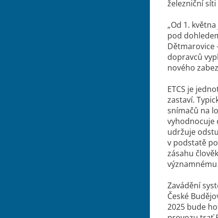
železniční sít
„Od 1. května
pod dohledem 
Dětmarovice –
dopravců vypl
nového zabezp
ETCS je jedno
zastaví. Typi
snímačů na lok
vyhodnocuje d
udržuje odstup
v podstatě po
zásahu člově
významnému z
Zavádění syst
České Budějov
2025 bude hot
provozu trať 