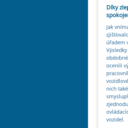
Díky zl
spokoje
Jak vním
zjišťova
úřadem v
Výsledky 
obdobném
ocenili v
pracovníh
vozidlov
nich tak
smyslupl
zjednodu
ovládací
vozidel.