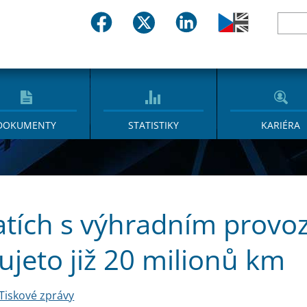
DOKUMENTY
STATISTIKY
KARIÉRA
atích s výhradním prov
ujeto již 20 milionů km
Tiskové zprávy