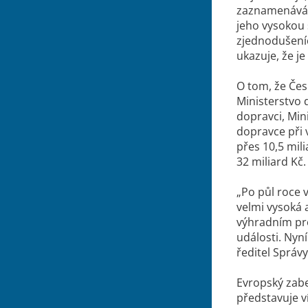
zaznamenáváme
jeho vysokou 
zjednodušeníc
ukazuje, že j
O tom, že Čes
Ministerstvo 
dopravci, Min
dopravce při 
přes 10,5 mil
32 miliard Kč
„Po půl roce 
velmi vysoká 
výhradním pro
události. Nyn
ředitel Správy
Evropský zabe
představuje v