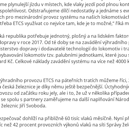
 plynulejší jízdu v místech, kde vlaky jezdí pod plnou kon
spolehlivost. Odstraňujeme dílčí nedostatky a jednáme s e
h pro mezinárodní provoz systému na našich lokomotivách. 
e třeba ETCS využívat co nejvíce tam, kde je to možné,“ říká
ká republika potřebuje jednotný, plošný a na lidském fakto
dopravy v roce 2017. Od té doby se na zavádění výhradního p
isterstvo dopravy i dodavatelé technologií do lokomotiv i t
vybavování lokomotiv tzv. palubními jednotkami, které jsou 
iard Kč. Celkové náklady zavádění systému na více než 4000 k
.
výhradního provozu ETCS na páteřních tratích můžeme říci, ž
a česká železnice je díky němu ještě bezpečnější. Úctyhodných
vozu od začátku roku jely, ale i to, že už v několika příp
í se spolu s partnery zaměřujeme na další naplňování Náro
 železnic Jiří Svoboda.
zpečovač dohlíží na přibližně 60 tisíc vlaků měsíčně. Nyní p
íc než 42 procent provozních výkonů vlaků na síti Správy že