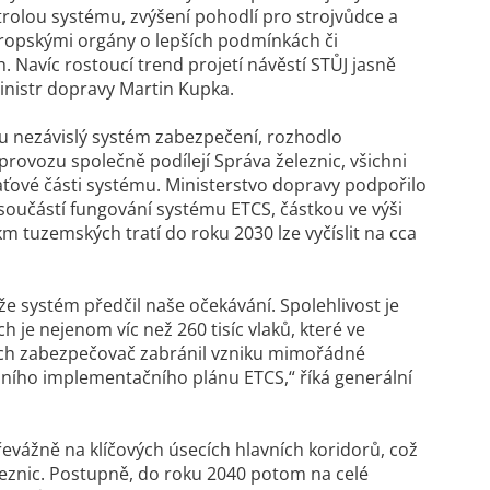
trolou systému, zvýšení pohodlí pro strojvůdce a
vropskými orgány o lepších podmínkách či
Navíc rostoucí trend projetí návěstí STŮJ jasně
 ministr dopravy Martin Kupka.
ru nezávislý systém zabezpečení, rozhodlo
rovozu společně podílejí Správa železnic, všichni
raťové části systému. Ministerstvo dopravy podpořilo
součástí fungování systému ETCS, částkou ve výši
m tuzemských tratí do roku 2030 lze vyčíslit na cca
e systém předčil naše očekávání. Spolehlivost je
 je nejenom víc než 260 tisíc vlaků, které ve
adech zabezpečovač zabránil vzniku mimořádné
dního implementačního plánu ETCS,“ říká generální
řevážně na klíčových úsecích hlavních koridorů, což
leznic. Postupně, do roku 2040 potom na celé