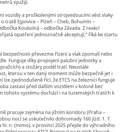
metrů využijí.
mi vozidly a proškolenými strojvedoucími vést vlaky
o tratě Ejpovice – Plzeň – Cheb, Bohumín –
Odbočka Koukolná – odbočka Závada. Z reakcí
ijatá opatření jednoznačně akceptují,“ říká ke startu
ní bezpečnosti převezme řízení a vlak zpomalí nebo
idle. Funguje díky propojení palubní jednotky a
pražcích) a stožáry podél tratí. Neustále
lost, kterou v ten daný moment může bezpečně jet i
ní lze zjednodušeně říci, že ETCS na železnici funguje
oba zastaví před dalším vozidlem v koloně bez
 tohoto systému dochází i na tuzemských tratích k
vně pracuje zejména na jižním koridoru (Praha –
obou nocí se uskutečnilo dohromady 160 jízd. 1. 7.
 hl. n. (mimo), v prosinci 2025 přejde do výhradního
spuštění provozu ETCS Regional na tratích Choceň –