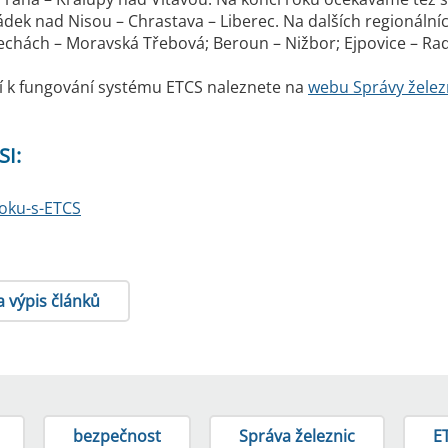
ádek nad Nisou – Chrastava – Liberec. Na dalších regionálních
echách – Moravská Třebová; Beroun – Nižbor; Ejpovice – Rad
í k fungování systému ETCS naleznete na
webu Správy želez
SI:
roku-s-ETCS
a výpis článků
bezpečnost
Správa železnic
E