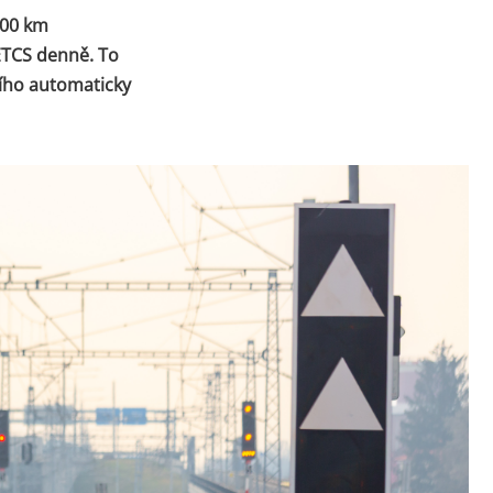
200 km
ETCS denně. To
cího automaticky