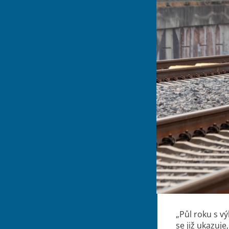
„Půl roku s v
se již ukazuj