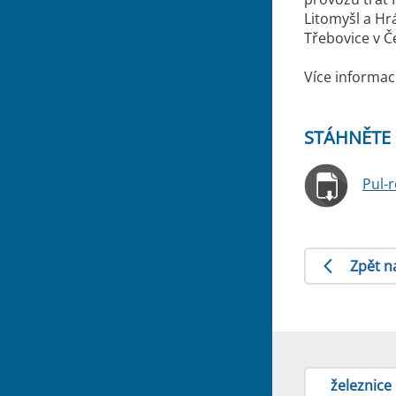
Litomyšl a Hr
Třebovice v Č
Více informac
STÁHNĚTE 
Pul-
Zpět n
železnice