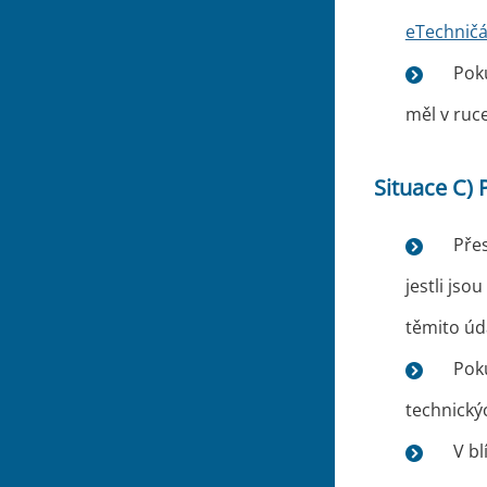
eTechnič
Pok
měl v ruc
Situace C) 
Přes
jestli jso
těmito úda
Poku
technický
V bl