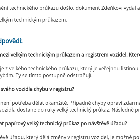
nění technického průkazu došlo, dokument Zdeňkovi vydal a 
elkým technickým průkazem.
dpovědi:
zi velkým technickým průkazem a registrem vozidel. Které
aje z velkého technického průkazu, který je veřejnou listino
ybám. Ty se tímto postupně odstraňují.
 svého vozidla chybu v registru?
není potřeba dělat okamžitě. Případné chyby opraví zdarma ú
 vozidla dostane do ruky velký technický průkaz. Následně p
t papírový velký technický průkaz po návštěvě úřadu?
těvě úřadu, který dělá změny v registru vozidel, je možné po