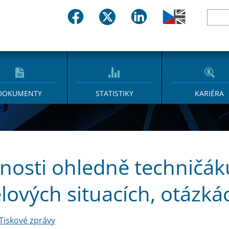
DOKUMENTY
STATISTIKY
KARIÉRA
nosti ohledně techničák
ových situacích, otázká
Tiskové zprávy