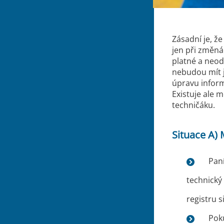
Zásadní je, že
jen při změná
platné a neod
nebudou mít je
úpravu inform
Existuje ale 
techničáku.
Situace A)
Paní
technický
registru s
Poku