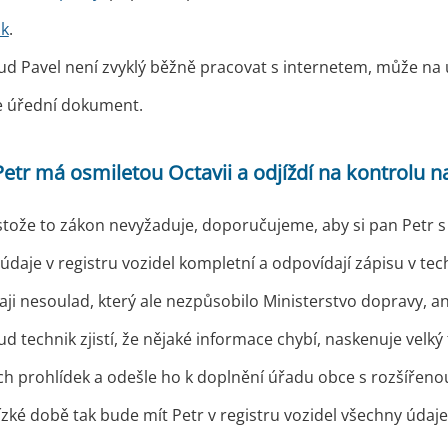
ák
.
ud Pavel není zvyklý běžně pracovat s internetem, může na
e úřední dokument.
Petr má osmiletou Octavii a odjíždí na kontrolu n
tože to zákon nevyžaduje, doporučujeme, aby si pan Petr s 
u údaje v registru vozidel kompletní a odpovídají zápisu v t
ji nesoulad, který ale nezpůsobilo Ministerstvo dopravy, ani
d technik zjistí, že nějaké informace chybí, naskenuje vel
ch prohlídek a odešle ho k doplnění úřadu obce s rozšířeno
ízké době tak bude mít Petr v registru vozidel všechny úda