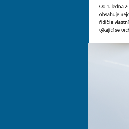
Od 1. ledna 2
obsahuje nejd
řidiči a vlast
týkající se te