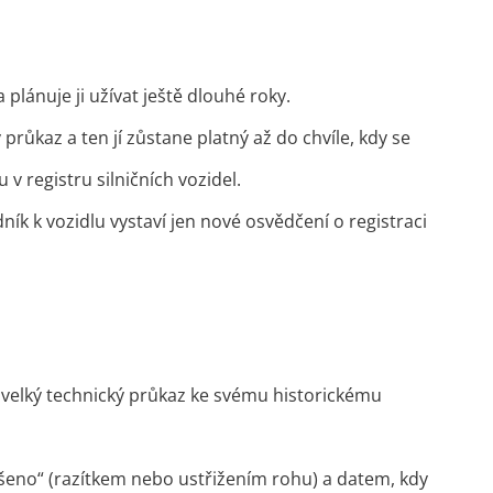
 plánuje ji užívat ještě dlouhé roky.
růkaz a ten jí zůstane platný až do chvíle, kdy se
 registru silničních vozidel.
ík k vozidlu vystaví jen nové osvědčení o registraci
t velký technický průkaz ke svému historickému
šeno“ (razítkem nebo ustřižením rohu) a datem, kdy