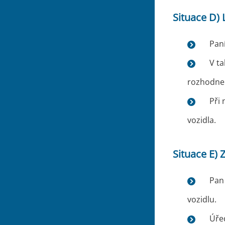
Situace D)
Paní
V ta
rozhodne 
Při 
vozidla.
Situace E) 
Pan 
vozidlu.
Úře