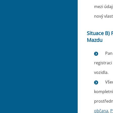
mezi údaj
nový vlas
Situace B) 
Mazdu
Pan
registraci
vozidla.
Všec
kompletní
prostředn
občana
,
P