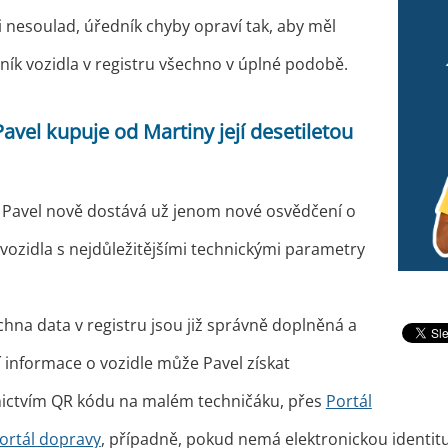
i nesoulad, úředník chyby opraví tak, aby měl
tník vozidla v registru všechno v úplné podobě.
Pavel kupuje od Martiny její desetiletou
 Pavel nově dostává už jenom nové osvědčení o
 vozidla s nejdůležitějšími technickými parametry
hna data v registru jsou již správně doplněná a
 informace o vozidle může Pavel získat
ictvím QR kódu na malém techničáku, přes
Portál
ortál dopravy
, případně, pokud nemá elektronickou identit