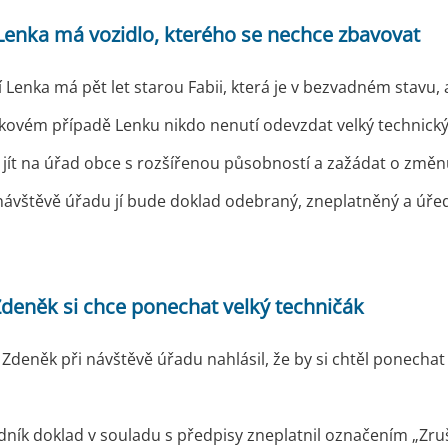
 Lenka má vozidlo, kterého se nechce zbavovat
 Lenka má pět let starou Fabii, která je v bezvadném stavu, a
kovém případě Lenku nikdo nenutí odevzdat velký technický p
jít na úřad obce s rozšířenou působností a zažádat o změnu v
návštěvě úřadu jí bude doklad odebraný, zneplatněný a úředn
Zdeněk si chce ponechat velký techničák
Zdeněk při návštěvě úřadu nahlásil, že by si chtěl ponecha
dník doklad v souladu s předpisy zneplatnil označením „Zru