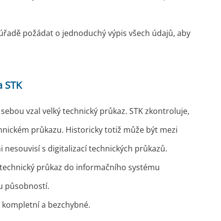
 úřadě požádat o jednoduchý výpis všech údajů, aby
a STK
sebou vzal velký technický průkaz. STK zkontroluje,
echnickém průkazu. Historicky totiž může být mezi
 nesouvisí s digitalizací technických průkazů.
ký technický průkaz do informačního systému
u působností.
je kompletní a bezchybné.