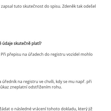
zapsal tuto skutečnost do spisu. Zdeněk tak odešel
 údaje skutečně platí?
u. Při přepisu na úřadech do registru vozidel mohlo
ředník na registru ve chvíli, kdy se mu např. při
růkaz zneplatní odstřižením rohu.
žádat o následné vrácení tohoto dokladu, který již