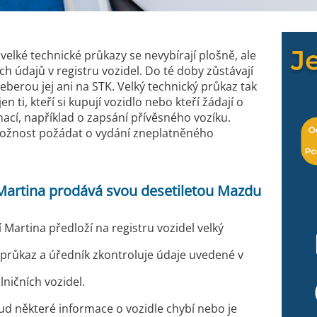
 velké technické průkazy se nevybírají plošně, ale
ch údajů v registru vozidel. Do té doby zůstávají
eberou jej ani na STK. Velký technický průkaz tak
n ti, kteří si kupují vozidlo nebo kteří žádají o
ací, například o zapsání přívěsného vozíku.
možnost požádat o vydání zneplatněného
 Martina prodává svou desetiletou Mazdu
 Martina předloží na registru vozidel velký
 průkaz a úředník zkontroluje údaje uvedené v
ilničních vozidel.
d některé informace o vozidle chybí nebo je