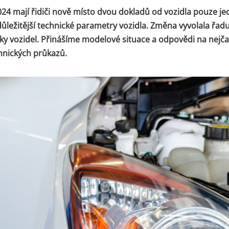
024 mají řidiči nově místo dvou dokladů od vozidla pouze je
ůležitější technické parametry vozidla. Změna vyvolala řad
níky vozidel. Přinášíme modelové situace a odpovědi na nejča
chnických průkazů.