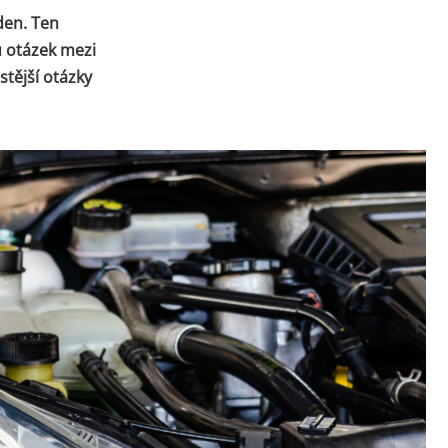
den. Ten
u otázek mezi
stější otázky