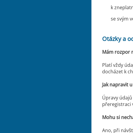
k zneplat
se svým v
Otázky a o
Mám rozpor me
Platí vždy úd
docházet k ch
Jak napravit u
Úpravy údajů 
přeregistraci
Mohu si necha
Ano, při návš