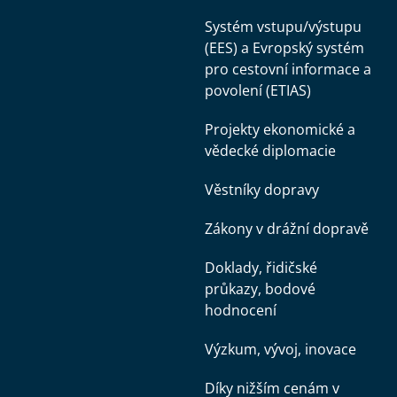
Systém vstupu/výstupu
(EES) a Evropský systém
pro cestovní informace a
povolení (ETIAS)
Projekty ekonomické a
vědecké diplomacie
Věstníky dopravy
Zákony v drážní dopravě
Doklady, řidičské
průkazy, bodové
hodnocení
Výzkum, vývoj, inovace
Díky nižším cenám v