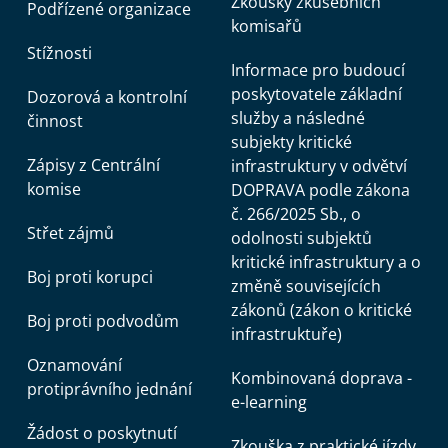
Zkoušky zkušebních
Podřízené organizace
komisařů
Stížnosti
Informace pro budoucí
poskytovatele základní
Dozorová a kontrolní
služby a následné
činnost
subjekty kritické
Zápisy z Centrální
infrastruktury v odvětví
komise
DOPRAVA podle zákona
č. 266/2025 Sb., o
Střet zájmů
odolnosti subjektů
kritické infrastruktury a o
Boj proti korupci
změně souvisejících
zákonů (zákon o kritické
Boj proti podvodům
infrastruktuře)
Oznamování
Kombinovaná doprava -
protiprávního jednání
e-learning
Žádost o poskytnutí
Zkouška z praktické jízdy