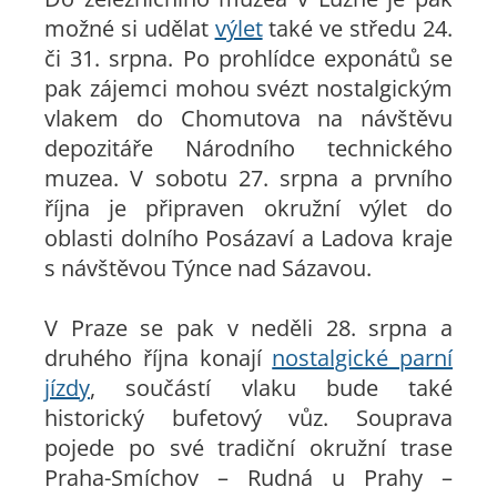
možné si udělat
výlet
také ve středu 24.
či 31. srpna. Po prohlídce exponátů se
pak zájemci mohou svézt nostalgickým
vlakem do Chomutova na návštěvu
depozitáře Národního technického
muzea. V sobotu 27. srpna a prvního
října je připraven okružní výlet do
oblasti dolního Posázaví a Ladova kraje
s návštěvou Týnce nad Sázavou.
V Praze se pak v neděli 28. srpna a
druhého října konají
nostalgické parní
jízdy
, součástí vlaku bude také
historický bufetový vůz. Souprava
pojede po své tradiční okružní trase
Praha-Smíchov – Rudná u Prahy –