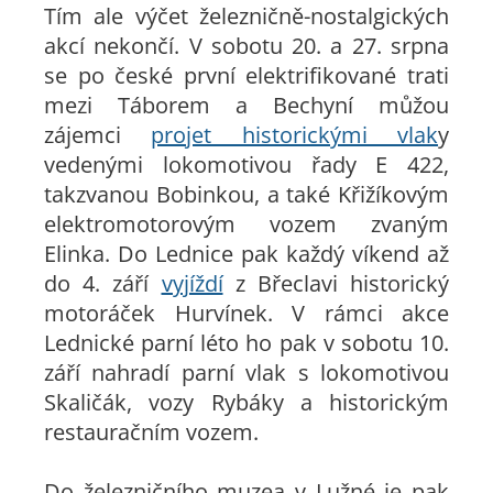
Tím ale výčet železničně-nostalgických
akcí nekončí. V sobotu 20. a 27. srpna
se po české první elektrifikované trati
mezi Táborem a Bechyní můžou
zájemci
projet historickými vlak
y
vedenými lokomotivou řady E 422,
takzvanou Bobinkou, a také Křižíkovým
elektromotorovým vozem zvaným
Elinka. Do Lednice pak každý víkend až
do 4. září
vyjíždí
z Břeclavi historický
motoráček Hurvínek. V rámci akce
Lednické parní léto ho pak v sobotu 10.
září nahradí parní vlak s lokomotivou
Skaličák, vozy Rybáky a historickým
restauračním vozem.
Do železničního muzea v Lužné je pak