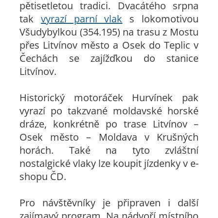
pětisetletou tradici. Dvacátého srpna
tak
vyrazí parní vlak
s lokomotivou
Všudybylkou (354.195) na trasu z Mostu
přes Litvínov město a Osek do Teplic v
Čechách se zajížďkou do stanice
Litvínov.
Historický motoráček Hurvínek pak
vyrazí po takzvané moldavské horské
dráze, konkrétně po trase Litvínov –
Osek město – Moldava v Krušných
horách. Také na tyto zvláštní
nostalgické vlaky lze koupit jízdenky v e-
shopu ČD.
Pro návštěvníky je připraven i další
zajímavý program. Na nádvoří místního