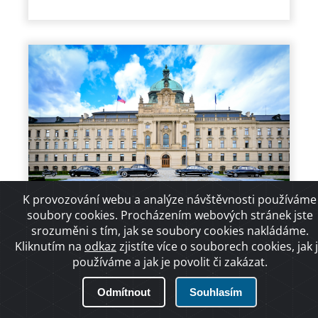
K provozování webu a analýze návštěvnosti používáme
02.10.2024
soubory cookies. Procházením webových stránek jste
srozuměni s tím, jak se soubory cookies nakládáme.
Vláda schválila vznik INSID a
Kliknutím na
odkaz
zjistíte více o souborech cookies, jak 
fungování poptávkové dopravy,
používáme a jak je povolit či zakázat.
zelenou dostal i rozpočet SFDI
Odmítnout
Souhlasím
V rámci novely zákona o silniční