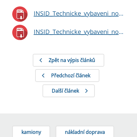
INSID_Technicke_vybaveni_novych_vozidel_bocni_pohled.pdf
INSID_Technicke_vybaveni_novych_vozidel_zadni_pohled.pdf
Zpět na výpis článků
Předchozí článek
Další článek
kamiony
nákladní doprava