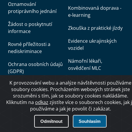
Oznamování
Kombinovaná doprava -
protiprávního jednání
e-learning
Žádost o poskytnutí
Zkouška z praktické jízdy
informace
Evidence ukrajinských
Rovné příležitosti a
vozidel
nediskriminace
Námořní lékaři,
Ochrana osobních údajů
osvědčení MLC
(GDPR)
Autoškola - eTesty
K provozování webu a analýze návštěvnosti používáme
Dětská skupina Mašinka
soubory cookies. Procházením webových stránek jste
Podmínky udělení
srozuměni s tím, jak se soubory cookies nakládáme.
akreditace k provádění
Kliknutím na
odkaz
zjistíte více o souborech cookies, jak 
dopravně
používáme a jak je povolit či zakázat.
psychologického
Odmítnout
Souhlasím
vyšetření