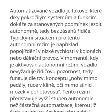
Automatizované vozidlo je takové, které
díky pokročilým systémům a funkcím
dokáže za stanovených podmínek jezdit
autonomně, tedy bez zásahů řidiče.
Typickými situacemi pro tento
autonomní režim je například
popojíždění v nízké rychlosti v kolonách
nebo dálniční provoz. V momentě, kdy
je aktivován autonomní režim, vozidlo
nevyžaduje řidičovu pozornost, tedy
funguje dle tzv. konceptu „nohy mimo
pedály, ruce v klíně, oči mimo silnici,
mozek v pohotovosti“. Tento režim
představuje vyšší stupeň autonomie
než částečná automatizace, kterou již
řada vozidel na českém trhu nabízí,