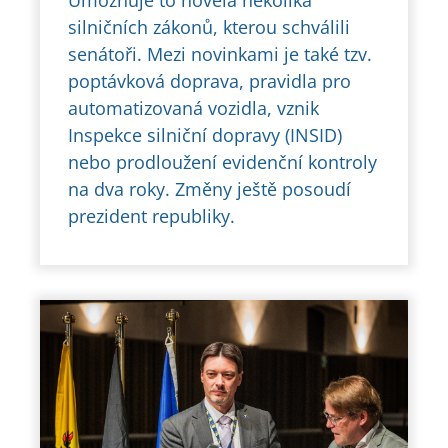
Umožňuje to novela několika
silničních zákonů, kterou schválili
senátoři. Mezi novinkami je také tzv.
poptávková doprava, pravidla pro
automatizovaná vozidla, vznik
Inspekce silniční dopravy (INSID)
nebo prodloužení evidenční kontroly
na dva roky. Změny ještě posoudí
prezident republiky.