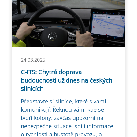
24.03.2025
C-ITS: Chytrá doprava
budoucnosti už dnes na českých
silnicích
Představte si silnice, které s vámi
komunikují. Řeknou vám, kde se
tvoří kolony, zavčas upozorní na
nebezpečné situace, sdílí informace
o rychlosti a hustotě provozu, a