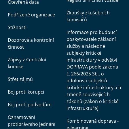
Otevřená data
Zkoušky zkušebních
Podřízené organizace
komisařů
Stížnosti
Informace pro budoucí
poskytovatele základní
Dozorová a kontrolní
služby a následné
činnost
subjekty kritické
Zápisy z Centrální
infrastruktury v odvětví
komise
DOPRAVA podle zákona
č. 266/2025 Sb., o
Střet zájmů
odolnosti subjektů
kritické infrastruktury a o
Boj proti korupci
změně souvisejících
zákonů (zákon o kritické
Boj proti podvodům
infrastruktuře)
Oznamování
Kombinovaná doprava -
protiprávního jednání
e-learning