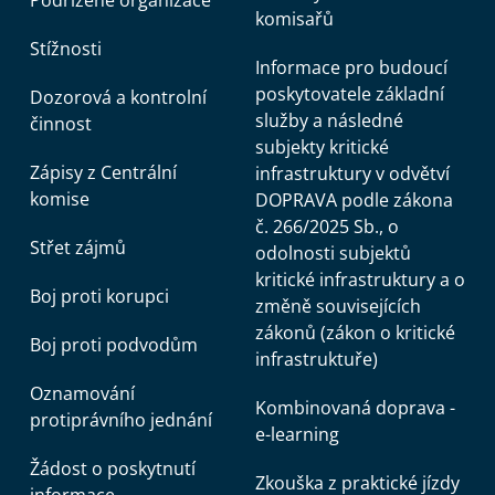
Podřízené organizace
komisařů
Stížnosti
Informace pro budoucí
poskytovatele základní
Dozorová a kontrolní
služby a následné
činnost
subjekty kritické
Zápisy z Centrální
infrastruktury v odvětví
komise
DOPRAVA podle zákona
č. 266/2025 Sb., o
Střet zájmů
odolnosti subjektů
kritické infrastruktury a o
Boj proti korupci
změně souvisejících
zákonů (zákon o kritické
Boj proti podvodům
infrastruktuře)
Oznamování
Kombinovaná doprava -
protiprávního jednání
e-learning
Žádost o poskytnutí
Zkouška z praktické jízdy