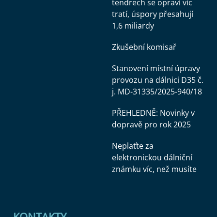
tendrech se opraví víc
tratí, úspory přesahují
1,6 miliardy
Zkušební komisař
Stanovení místní úpravy
provozu na dálnici D35 č.
j. MD-31335/2025-940/18
PŘEHLEDNĚ: Novinky v
dopravě pro rok 2025
Neplaťte za
elektronickou dálniční
známku víc, než musíte
KONTAKTY