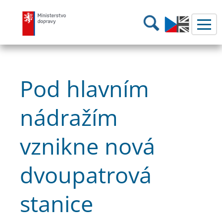
Ministerstvo dopravy
Hledání
Pod hlavním
nádražím
vznikne nová
dvoupatrová
stanice