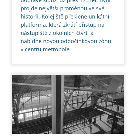
dopravě slouží už přes 175 let, nyní
projde největší proměnou ve své
historii. Kolejiště překlene unikátní
platforma, která zkrátí přístup na
nástupiště z okolních čtvrtí a
nabídne novou odpočinkovou zónu
v centru metropole.