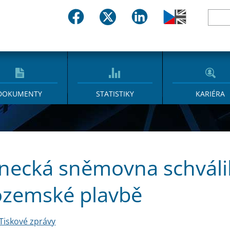
DOKUMENTY
STATISTIKY
KARIÉRA
necká sněmovna schváli
ozemské plavbě
Tiskové zprávy