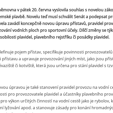
ěmovna v pátek 20. června vyslovila souhlas s novelou zák
zemské plavbě. Novelu teď musí schválit Senát a podepsat p
vela zavádí koncepčně novou úpravu přístavů, pravidel pro
zování vodních ploch pro sportovní účely. Dílčí změny se týk
obilosti plavidel, plavebního rejstříku či posádky plavidel.
efinuje pojem přístav, specifikuje povinnosti provozovatelů
i přístavu a upravuje provozování jiných míst, jako jsou přís
ývaziště či kotviště, která jsou určena pro stání plavidel s tzv
ou úpravou je také stanovení pravidel provozu na vodní c
osti pro provozovatele plavidel a účastníky plavebního pro
pro výkon určitých činností na vodní cestě jako je rybolov, 
ní lyžování apod. a stanovuje zásady pro konání hromadnýc