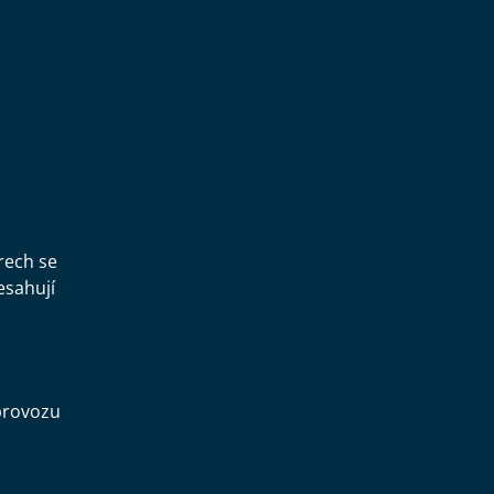
,
rech se
esahují
provozu