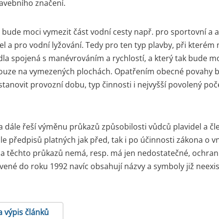
avebního značení.
 bude moci vymezit část vodní cesty např. pro sportovní a a
el a pro vodní lyžování. Tedy pro ten typ plavby, při kterém
dla spojená s manévrováním a rychlostí, a který tak bude 
ouze na vymezených plochách. Opatřením obecné povahy 
stanovit provozní dobu, typ činnosti i nejvyšší povolený poč
 dále řeší výměnu průkazů způsobilosti vůdců plavidel a č
e předpisů platných jak před, tak i po účinnosti zákona o 
na těchto průkazů nemá, resp. má jen nedostatečné, ochran
vené do roku 1992 navíc obsahují názvy a symboly již neexist
a výpis článků