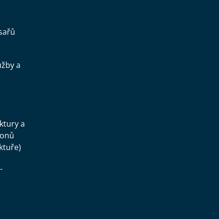
sařů
užby a
.
uktury a
konů
ktuře)
-