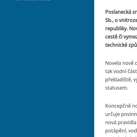
Poslanecká sn
Sb., o vnitro
republiky. No
cestě či vyme
technické způs
Novela nově d
tak vodní část
překladiště, v
statusem.
Koncepčně nov
určuje povinn
nová pravidla 
potápění, vod