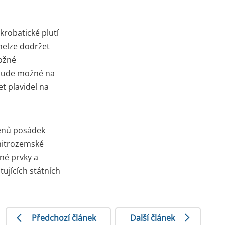
krobatické plutí
 nelze dodržet
možné
bude možné na
et plavidel na
lenů posádek
vnitrozemské
né prvky a
ujících státních
Předchozí článek
Další článek