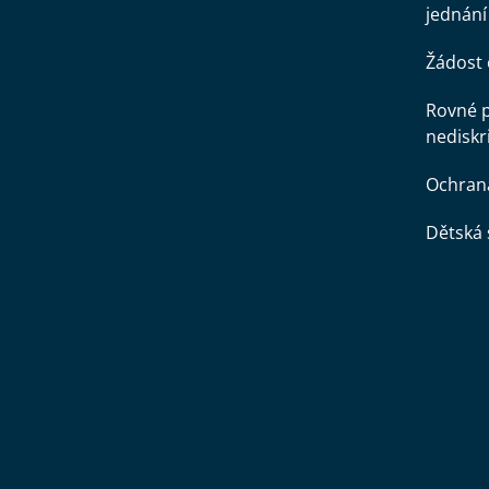
jednání
Žádost 
Rovné př
nediskr
Ochran
Dětská 