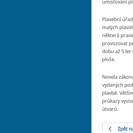
umisťování pl
Plavební úřad
malých plavid
některá pravi
provozovat p
dobu až 5 let 
ploše.
Novela zákona
vydaných podl
plavbě. Větši
průkazy vysta
útvarů.
Zpět n