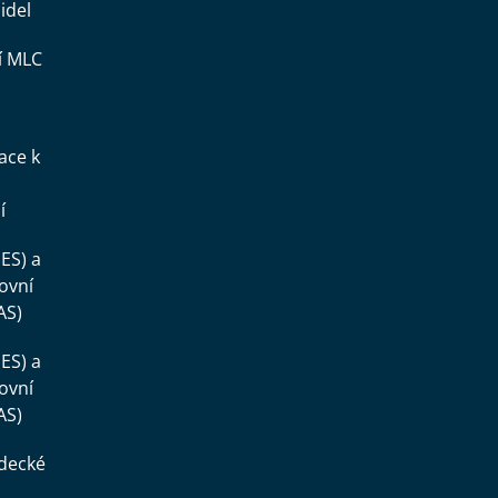
idel
í MLC
ace k
í
ES) a
ovní
AS)
ES) a
ovní
AS)
ědecké