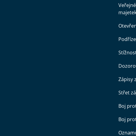
Veřejné
majete
Otevře
Podříze
Stížnost
Dozorov
Zápisy 
Střet z
Boj pro
Boj pr
Oznamo