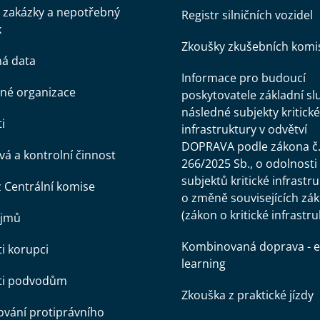
 zakázky a nepotřebný
Registr silničních vozidel
k
Zkoušky zkušebních komi
ná data
Informace pro budoucí
né organizace
poskytovatele základní sl
následné subjekty kritické
i
infrastruktury v odvětví
DOPRAVA podle zákona č
á a kontrolní činnost
266/2025 Sb., o odolnosti
subjektů kritické infrastr
z Centrální komise
o změně souvisejících zá
(zákon o kritické infrastru
ájmů
Kombinovaná doprava - e
ti korupci
learning
oti podvodům
Zkouška z praktické jízdy
vání protiprávního