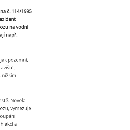
ona č. 114/1995
rezident
vozu na vodní
ají např.
 jak pozemní,
taviště,
. nižším
estě. Novela
vozu, vymezuje
koupání,
h akcí a