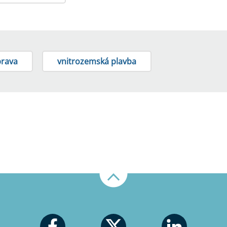
prava
vnitrozemská plavba
Nahoru