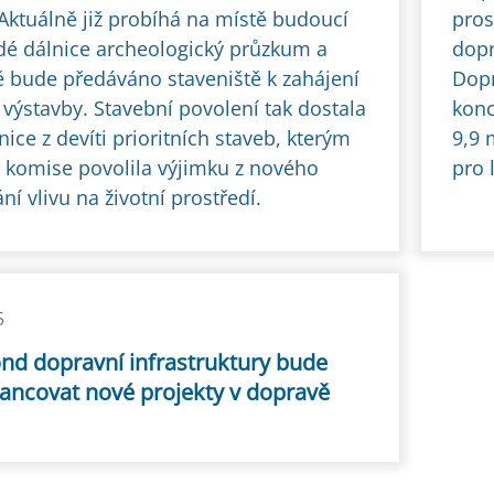
 Aktuálně již probíhá na místě budoucí
pros
dé dálnice archeologický průzkum a
dopr
 bude předáváno staveniště k zahájení
Dopr
výstavby. Stavební povolení tak dostala
konc
nice z devíti prioritních staveb, kterým
9,9 
 komise povolila výjimku z nového
pro 
í vlivu na životní prostředí.
5
ond dopravní infrastruktury bude
nancovat nové projekty v dopravě