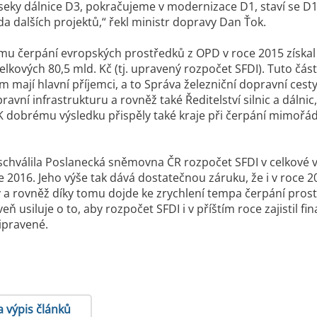
seky dálnice D3, pokračujeme v modernizace D1, staví se D1 v
da dalších projektů,“
řekl ministr dopravy Dan Ťok.
u čerpání evropských prostředků z OPD v roce 2015 získal S
elkových 80,5 mld. Kč (tj. upravený rozpočet SFDI). Tuto čás
m mají hlavní příjemci, a to Správa železniční dopravní cest
pravní infrastrukturu a rovněž také Ředitelství silnic a dáln
dobrému výsledku přispěly také kraje při čerpání mimořádné p
schválila Poslanecká sněmovna ČR rozpočet SFDI v celkové vý
ce 2016. Jeho výše tak dává dostatečnou záruku, že i v roce
y a rovněž díky tomu dojde ke zrychlení tempa čerpání pr
ň usiluje o to, aby rozpočet SFDI i v příštím roce zajistil 
ipravené.
a výpis článků