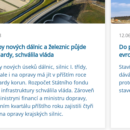
8
12.0
y nových dálnic a železnic půjde
Do 
iardy, schválila vláda
evr
 nových úseků dálnic, silnic I. třídy,
Stav
 ale i na opravy má jít v příštím roce
dává
iardy korun. Rozpočet Státního fondu
prot
infrastruktury schválila vláda. Zároveň
stav
inistryni financí a ministru dopravy,
ním kvartálu příštího roku zajistili čtyři
na opravy krajských silnic.