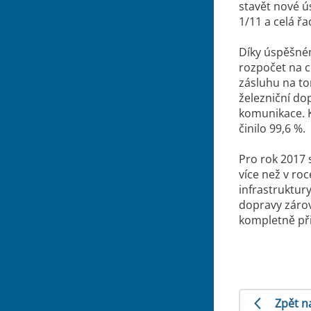
stavět nové ú
1/11 a celá řa
Díky úspěšném
rozpočet na c
zásluhu na to
železniční do
komunikace. K 
činilo 99,6 %.
Pro rok 2017 
více než v ro
infrastruktur
dopravy zárove
kompletně př
Zpět n