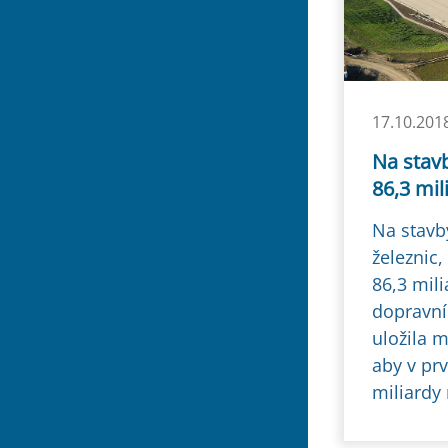
17.10.201
Na stavb
86,3 mil
Na stavby
železnic,
86,3 mil
dopravní 
uložila m
aby v prv
miliardy 