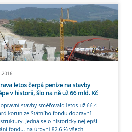
2.2016
rava letos čerpá peníze na stavby
épe v historii, šlo na ně už 66 mld. Kč
opravní stavby směřovalo letos už 66,4
ard korun ze Státního fondu dopravní
astruktury. Jedná se o historicky nejlepší
ání fondu, na úrovni 82,6 % všech