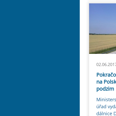
02.06.201
Pokračo
na Polsk
podzim
Minister
úřad vyd
dálnice 