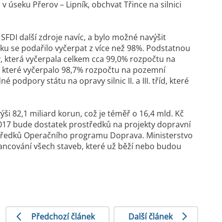
 úseku Přerov – Lipník, obchvat Třince na silnici
FDI další zdroje navíc, a bylo možné navýšit
tku se podařilo vyčerpat z více než 98%. Podstatnou
y, která vyčerpala celkem cca 99,0% rozpočtu na
ic, které vyčerpalo 98,7% rozpočtu na pozemní
odpory státu na opravy silnic II. a III. tříd, které
ši 82,1 miliard korun, což je téměř o 16,4 mld. Kč
 2017 bude dostatek prostředků na projekty dopravní
ostředků Operačního programu Doprava. Ministerstvo
financování všech staveb, které už běží nebo budou
Předchozí článek
Další článek