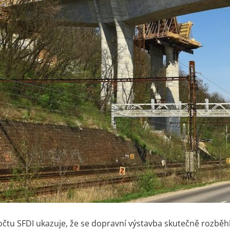
očtu SFDI ukazuje, že se dopravní výstavba skutečně rozběhl