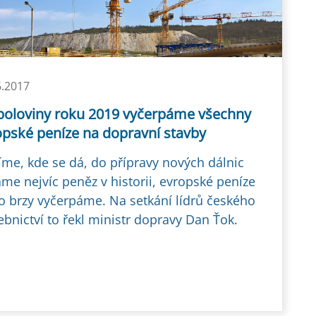
6.2017
poloviny roku 2019 vyčerpáme všechny
opské peníze na dopravní stavby
íme, kde se dá, do přípravy nových dálnic
me nejvíc peněz v historii, evropské peníze
o brzy vyčerpáme. Na setkání lídrů českého
ebnictví to řekl ministr dopravy Dan Ťok.