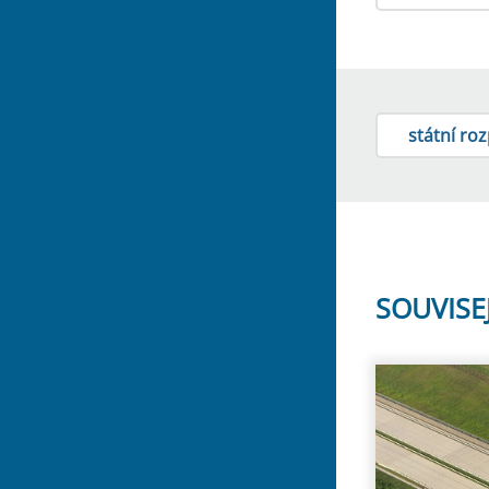
státní ro
SOUVISE