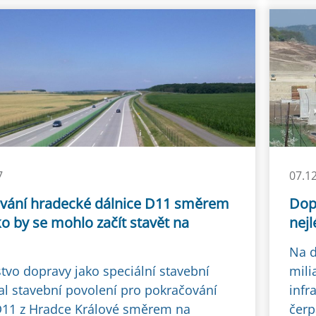
7
07.1
vání hradecké dálnice D11 směrem
Dop
o by se mohlo začít stavět na
nejl
Na d
stvo dopravy jako speciální stavební
mili
al stavební povolení pro pokračování
infr
D11 z Hradce Králové směrem na
čerp