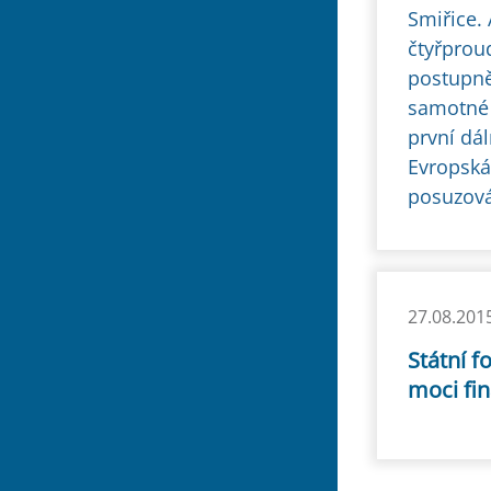
Smiřice.
čtyřprou
postupně
samotné 
první dál
Evropská
posuzován
27.08.201
Státní f
moci fi