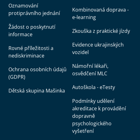
Oznamování
Kombinovaná doprava -
protiprávního jednání
e-learning
Žádost o poskytnutí
Zkouška z praktické jízdy
informace
Evidence ukrajinských
Rovné příležitosti a
vozidel
nediskriminace
Námořní lékaři,
Ochrana osobních údajů
osvědčení MLC
(GDPR)
Autoškola - eTesty
Dětská skupina Mašinka
Podmínky udělení
akreditace k provádění
dopravně
psychologického
vyšetření