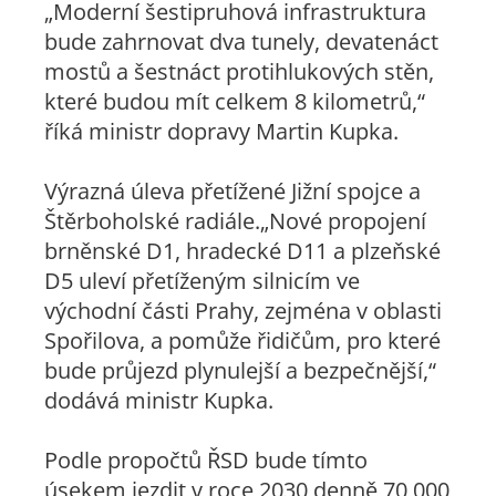
„Moderní šestipruhová infrastruktura
bude zahrnovat dva tunely, devatenáct
mostů a šestnáct protihlukových stěn,
které budou mít celkem 8 kilometrů,“
říká ministr dopravy Martin Kupka.
Výrazná úleva přetížené Jižní spojce a
Štěrboholské radiále.
„Nové propojení
brněnské D1, hradecké D11 a plzeňské
D5 uleví přetíženým silnicím ve
východní části Prahy, zejména v oblasti
Spořilova, a pomůže řidičům, pro které
bude průjezd plynulejší a bezpečnější,“
dodává ministr Kupka.
Podle propočtů ŘSD bude tímto
úsekem jezdit v roce 2030 denně 70 000