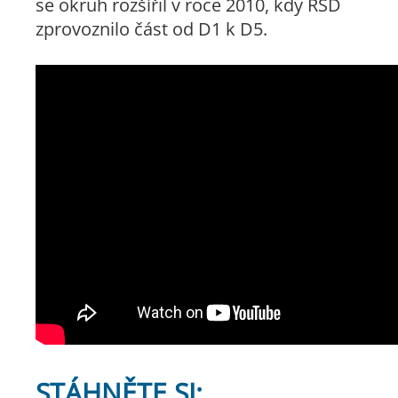
se okruh rozšířil v roce 2010, kdy ŘSD
zprovoznilo část od D1 k D5.
STÁHNĚTE SI: