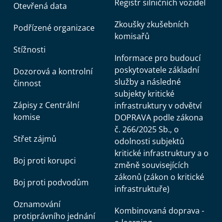
Registr silničních vozidel
Otevřená data
Zkoušky zkušebních
Podřízené organizace
komisařů
Stížnosti
Informace pro budoucí
poskytovatele základní
Dozorová a kontrolní
služby a následné
činnost
subjekty kritické
Zápisy z Centrální
infrastruktury v odvětví
komise
DOPRAVA podle zákona
č. 266/2025 Sb., o
Střet zájmů
odolnosti subjektů
kritické infrastruktury a o
Boj proti korupci
změně souvisejících
zákonů (zákon o kritické
Boj proti podvodům
infrastruktuře)
Oznamování
Kombinovaná doprava -
protiprávního jednání