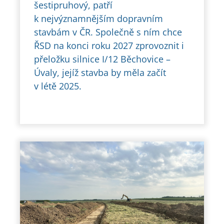
šestipruhový, patří
k nejvýznamnějším dopravním
stavbám v ČR. Společně s ním chce
ŘSD na konci roku 2027 zprovoznit i
přeložku silnice I/12 Běchovice –
Úvaly, jejíž stavba by měla začít
v létě 2025.