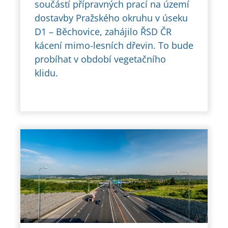
součástí přípravných prací na území
dostavby Pražského okruhu v úseku
D1 – Běchovice, zahájilo ŘSD ČR
kácení mimo-lesních dřevin. To bude
probíhat v období vegetačního
klidu.