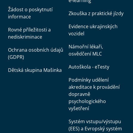
e-learning
Žádost o poskytnutí
Zkouška z praktické jízdy
informace
Evidence ukrajinských
Rovné příležitosti a
vozidel
nediskriminace
Námořní lékaři,
Ochrana osobních údajů
osvědčení MLC
(GDPR)
Autoškola - eTesty
Dětská skupina Mašinka
Podmínky udělení
akreditace k provádění
dopravně
psychologického
vyšetření
Systém vstupu/výstupu
(EES) a Evropský systém