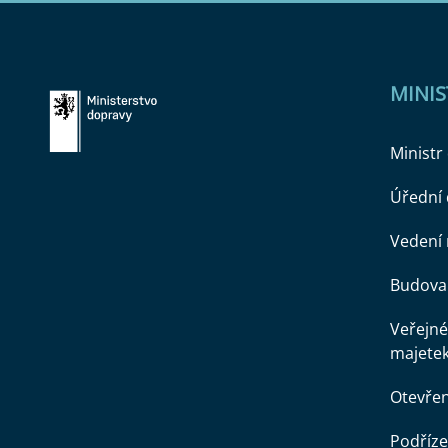
MINI
Ministr
Úřední
Vedení 
Budova 
Veřejné
majete
Otevře
Podříze