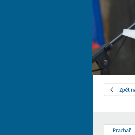
Zpět n
Prachař