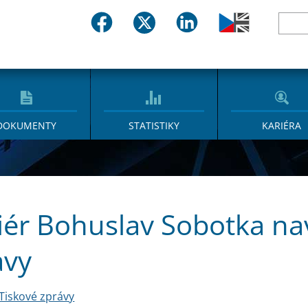
DOKUMENTY
STATISTIKY
KARIÉRA
ér Bohuslav Sobotka navš
avy
Tiskové zprávy