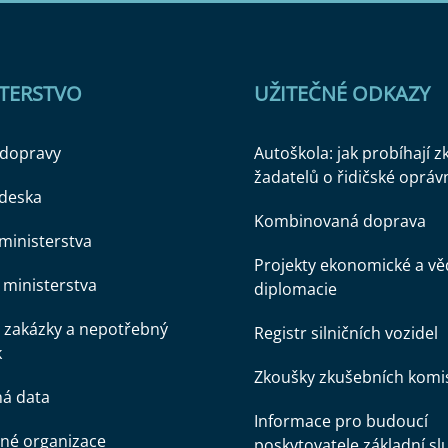
STERSTVO
UŽITEČNÉ ODKAZY
 dopravy
Autoškola: jak probíhají 
žadatelů o řidičské opráv
 deska
Kombinovaná doprava
ministerstva
Projekty ekonomické a v
ministerstva
diplomacie
 zakázky a nepotřebný
Registr silničních vozidel
k
Zkoušky zkušebních komi
ná data
Informace pro budoucí
né organizace
poskytovatele základní sl