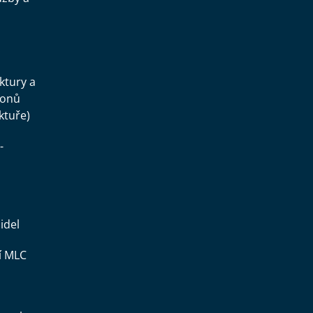
.
uktury a
konů
ktuře)
-
idel
í MLC