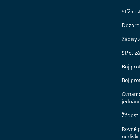
Stížnost
Dozorov
Zápisy 
Střet z
Boj pro
Boj pr
Oznamo
jednání
Žádost 
Rovné př
nediskr