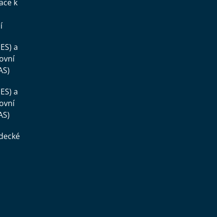
ace k
í
ES) a
ovní
AS)
ES) a
ovní
AS)
ědecké
,