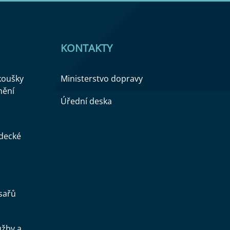
KONTAKTY
zkoušky
Ministerstvo dopravy
nění
Úřední deska
ědecké
sařů
užby a