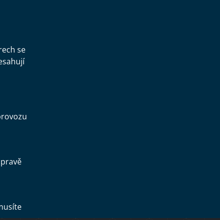
rech se
esahují
provozu
opravě
musíte