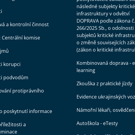
následné subjekty kritické
i
infrastruktury v odvětví
DOPRAVA podle zákona č
á a kontrolní činnost
266/2025 Sb., o odolnosti
subjektů kritické infrastr
z Centrální komise
o změně souvisejících zá
(zákon o kritické infrastru
ájmů
Kombinovaná doprava - e
ti korupci
learning
oti podvodům
Zkouška z praktické jízdy
vání protiprávního
Evidence ukrajinských voz
Námořní lékaři, osvědčen
o poskytnutí informace
Autoškola - eTesty
íležitosti a
iminace