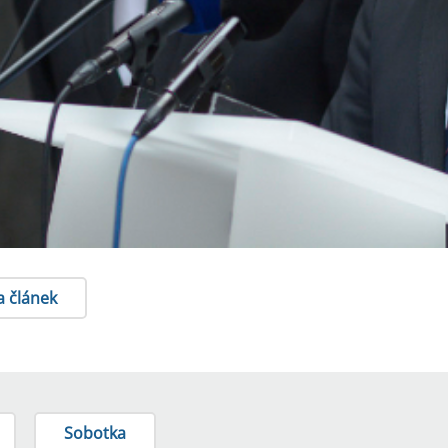
a článek
Sobotka