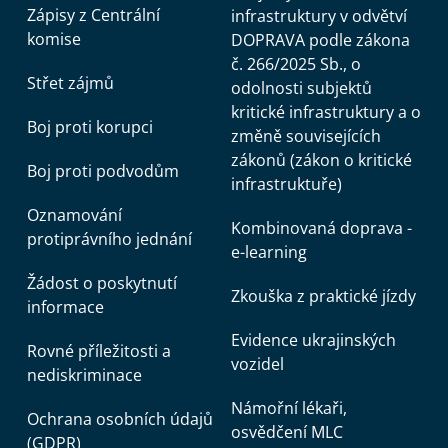
Zápisy z Centrální
infrastruktury v odvětví
komise
DOPRAVA podle zákona
č. 266/2025 Sb., o
Střet zájmů
odolnosti subjektů
kritické infrastruktury a o
Boj proti korupci
změně souvisejících
zákonů (zákon o kritické
Boj proti podvodům
infrastruktuře)
Oznamování
Kombinovaná doprava -
protiprávního jednání
e-learning
Žádost o poskytnutí
Zkouška z praktické jízdy
informace
Evidence ukrajinských
Rovné příležitosti a
vozidel
nediskriminace
Námořní lékaři,
Ochrana osobních údajů
osvědčení MLC
(GDPR)