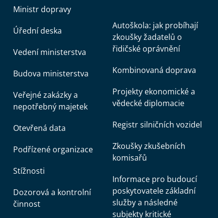
Ministr dopravy
Autoškola: jak probíhají
Úřední deska
zkoušky žadatelů o
řidičské oprávnění
Vedení ministerstva
Kombinovaná doprava
Budova ministerstva
Projekty ekonomické a
Veřejné zakázky a
vědecké diplomacie
nepotřebný majetek
Registr silničních vozidel
Otevřená data
Zkoušky zkušebních
Podřízené organizace
komisařů
Stížnosti
Informace pro budoucí
poskytovatele základní
Dozorová a kontrolní
služby a následné
činnost
subjekty kritické