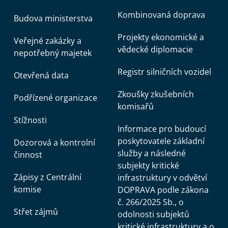
Kombinovaná doprava
Budova ministerstva
Projekty ekonomické a
Veřejné zakázky a
vědecké diplomacie
nepotřebný majetek
Registr silničních vozidel
Otevřená data
Zkoušky zkušebních
Podřízené organizace
komisařů
Stížnosti
Informace pro budoucí
poskytovatele základní
Dozorová a kontrolní
služby a následné
činnost
subjekty kritické
Zápisy z Centrální
infrastruktury v odvětví
komise
DOPRAVA podle zákona
č. 266/2025 Sb., o
Střet zájmů
odolnosti subjektů
kritické infrastruktury a o