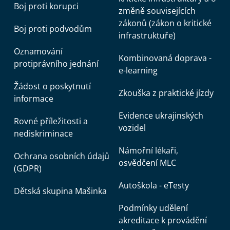
Boj proti korupci
změně souvisejících
zákonů (zákon o kritické
Boj proti podvodům
infrastruktuře)
Oznamování
Kombinovaná doprava -
protiprávního jednání
e-learning
Žádost o poskytnutí
Zkouška z praktické jízdy
informace
Evidence ukrajinských
Rovné příležitosti a
vozidel
nediskriminace
Námořní lékaři,
Ochrana osobních údajů
osvědčení MLC
(GDPR)
Autoškola - eTesty
Dětská skupina Mašinka
Podmínky udělení
akreditace k provádění