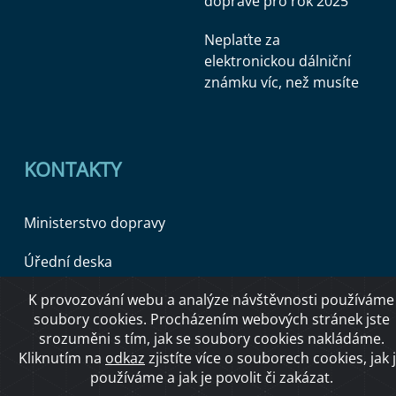
dopravě pro rok 2025
Neplaťte za
elektronickou dálniční
známku víc, než musíte
KONTAKTY
Ministerstvo dopravy
Úřední deska
K provozování webu a analýze návštěvnosti používáme
soubory cookies. Procházením webových stránek jste
Copyright © 2026 Ministerstvo dopravy ČR
srozuměni s tím, jak se soubory cookies nakládáme.
Kliknutím na
odkaz
zjistíte více o souborech cookies, jak 
používáme a jak je povolit či zakázat.
O přístupnosti