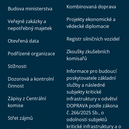
Kombinovaná doprava
Budova ministerstva
Projekty ekonomické a
Veřejné zakázky a
vědecké diplomacie
nepotřebný majetek
Registr silničních vozidel
Otevřená data
Zkoušky zkušebních
Podřízené organizace
komisařů
Stížnosti
Informace pro budoucí
poskytovatele základní
Dozorová a kontrolní
služby a následné
činnost
subjekty kritické
Zápisy z Centrální
infrastruktury v odvětví
komise
DOPRAVA podle zákona
č. 266/2025 Sb., o
Střet zájmů
odolnosti subjektů
kritické infrastruktury a o