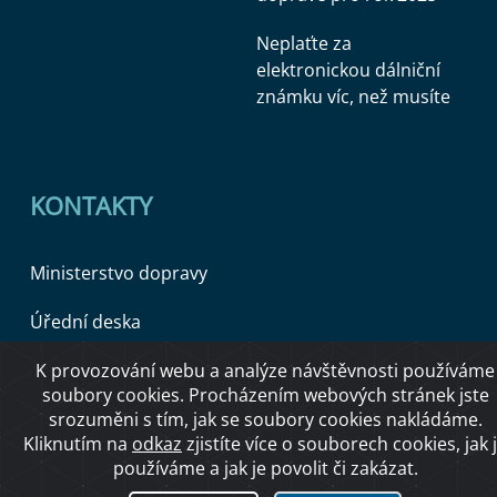
Neplaťte za
elektronickou dálniční
známku víc, než musíte
KONTAKTY
Ministerstvo dopravy
Úřední deska
K provozování webu a analýze návštěvnosti používáme
soubory cookies. Procházením webových stránek jste
Copyright © 2026 Ministerstvo dopravy ČR
srozuměni s tím, jak se soubory cookies nakládáme.
Kliknutím na
odkaz
zjistíte více o souborech cookies, jak 
používáme a jak je povolit či zakázat.
O přístupnosti