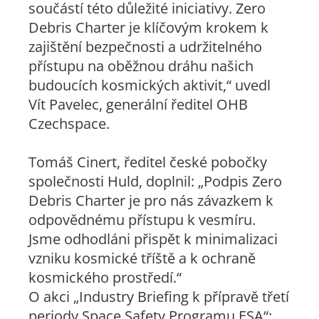
součástí této důležité iniciativy. Zero
Debris Charter je klíčovým krokem k
zajištění bezpečnosti a udržitelného
přístupu na oběžnou dráhu našich
budoucích kosmických aktivit,“ uvedl
Vít Pavelec, generální ředitel OHB
Czechspace.
Tomáš Cinert, ředitel české pobočky
společnosti Huld, doplnil: „Podpis Zero
Debris Charter je pro nás závazkem k
odpovědnému přístupu k vesmíru.
Jsme odhodláni přispět k minimalizaci
vzniku kosmické tříště a k ochraně
kosmického prostředí.“
O akci „Industry Briefing k přípravě třetí
periody Space Safety Programu ESA“: