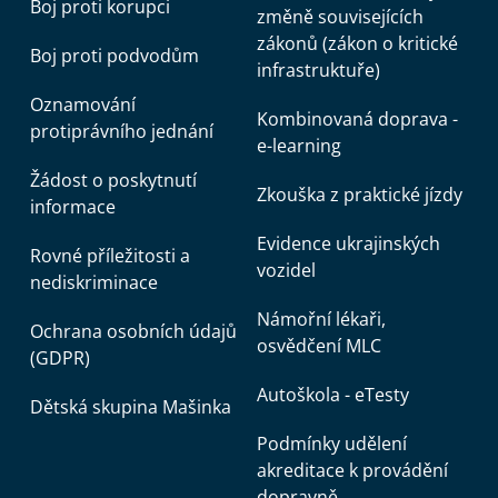
Boj proti korupci
změně souvisejících
zákonů (zákon o kritické
Boj proti podvodům
infrastruktuře)
Oznamování
Kombinovaná doprava -
protiprávního jednání
e-learning
Žádost o poskytnutí
Zkouška z praktické jízdy
informace
Evidence ukrajinských
Rovné příležitosti a
vozidel
nediskriminace
Námořní lékaři,
Ochrana osobních údajů
osvědčení MLC
(GDPR)
Autoškola - eTesty
Dětská skupina Mašinka
Podmínky udělení
akreditace k provádění
dopravně