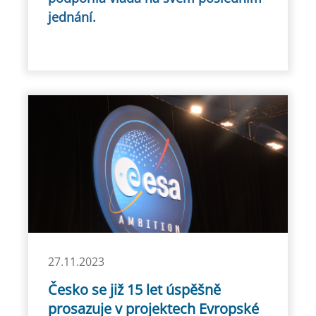
jednání.
27.11.2023
Česko se již 15 let úspěšně
prosazuje v projektech Evropské