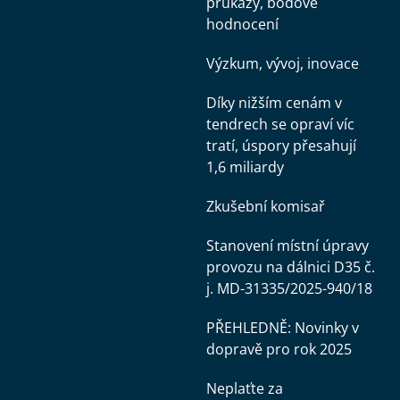
průkazy, bodové
hodnocení
Výzkum, vývoj, inovace
Díky nižším cenám v
tendrech se opraví víc
tratí, úspory přesahují
1,6 miliardy
Zkušební komisař
Stanovení místní úpravy
provozu na dálnici D35 č.
j. MD-31335/2025-940/18
PŘEHLEDNĚ: Novinky v
dopravě pro rok 2025
Neplaťte za