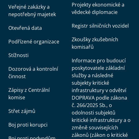
Projekty ekonomické a
Veřejné zakázky a
vědecké diplomacie
nepotřebný majetek
Registr silničních vozidel
Otevřená data
Zkoušky zkušebních
Podřízené organizace
komisařů
Stížnosti
Informace pro budoucí
poskytovatele základní
Dozorová a kontrolní
služby a následné
činnost
subjekty kritické
Zápisy z Centrální
infrastruktury v odvětví
komise
DOPRAVA podle zákona
č. 266/2025 Sb., o
Střet zájmů
odolnosti subjektů
kritické infrastruktury a o
Boj proti korupci
změně souvisejících
zákonů (zákon o kritické
Boj proti podvodům