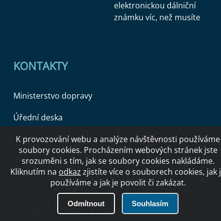
elektronickou dálniční
známku víc, než musíte
KONTAKTY
Ministerstvo dopravy
Úřední deska
K provozování webu a analýze návštěvnosti používáme
soubory cookies. Procházením webových stránek jste
Copyright © 2026 Ministerstvo dopravy ČR
srozuměni s tím, jak se soubory cookies nakládáme.
Kliknutím na
odkaz
zjistíte více o souborech cookies, jak 
používáme a jak je povolit či zakázat.
O přístupnosti
Odmítnout
Souhlasím