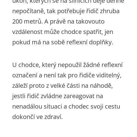
úkon, kterých se na silnicích děje denně
nepočítaně, tak potřebuje řidič zhruba
200 metrů. A právě na takovouto
vzdálenost může chodce spatřit, jen
pokud má na sobě reflexní doplňky.
U chodce, který nepoužil žádné reflexní
označení a není tak pro řidiče viditelný,
záleží proto z velké části na náhodě,
jestli řidič zvládne zareagovat na
nenadálou situaci a chodec svoji cestu
dokončí ve zdraví.