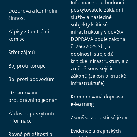
Informace pro budoucí
poskytovatele základní
Dozorová a kontrolní
služby a následné
činnost
subjekty kritické
Zápisy z Centrální
infrastruktury v odvětví
komise
DOPRAVA podle zákona
č. 266/2025 Sb., o
Střet zájmů
odolnosti subjektů
kritické infrastruktury a o
Boj proti korupci
změně souvisejících
zákonů (zákon o kritické
Boj proti podvodům
infrastruktuře)
Oznamování
Kombinovaná doprava -
protiprávního jednání
e-learning
Žádost o poskytnutí
Zkouška z praktické jízdy
informace
Evidence ukrajinských
Rovné příležitosti a