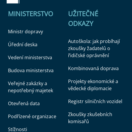
MINISTERSTVO
UŽITEČNÉ
ODKAZY
Ministr dopravy
Autoškola: jak probíhají
Úřední deska
zkoušky žadatelů o
řidičské oprávnění
Vedení ministerstva
Kombinovaná doprava
Budova ministerstva
Projekty ekonomické a
Veřejné zakázky a
vědecké diplomacie
nepotřebný majetek
Registr silničních vozidel
Otevřená data
Zkoušky zkušebních
Podřízené organizace
komisařů
Stížnosti