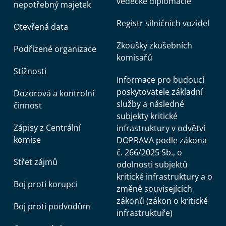
vědecké diplomacie
nepotřebný majetek
Registr silničních vozidel
Otevřená data
Zkoušky zkušebních
Podřízené organizace
komisařů
Stížnosti
Informace pro budoucí
poskytovatele základní
Dozorová a kontrolní
služby a následné
činnost
subjekty kritické
Zápisy z Centrální
infrastruktury v odvětví
komise
DOPRAVA podle zákona
č. 266/2025 Sb., o
Střet zájmů
odolnosti subjektů
kritické infrastruktury a o
Boj proti korupci
změně souvisejících
zákonů (zákon o kritické
Boj proti podvodům
infrastruktuře)