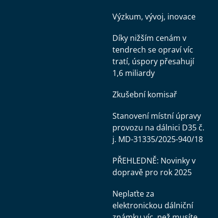
Výzkum, vývoj, inovace
Díky nižším cenám v
tendrech se opraví víc
tratí, úspory přesahují
1,6 miliardy
Zkušební komisař
Stanovení místní úpravy
provozu na dálnici D35 č.
j. MD-31335/2025-940/18
PŘEHLEDNĚ: Novinky v
dopravě pro rok 2025
Neplaťte za
elektronickou dálniční
známku víc, než musíte