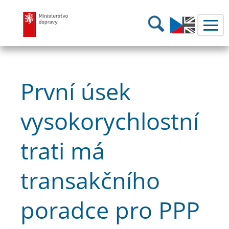
Ministerstvo dopravy
Hledání
První úsek
vysokorychlostní
trati má
transakčního
poradce pro PPP