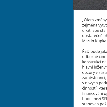
„
Cílem změny 
zejména vytvoř
určit lépe st
dostatečné o
Martin Kupka
ŘSD bude jako
odborné činno
konstrukcí ne
hlavní inžený
dozory v zása
zaměstnanci, 
v nových pod
činností, kte
financování op
bude mezi SFD
stanoven poža