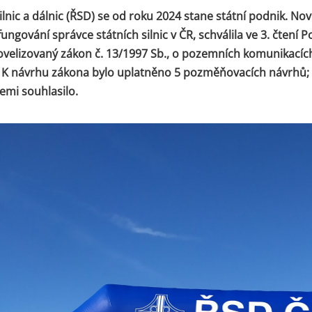
silnic a dálnic (ŘSD) se od roku 2024 stane státní podnik. Nov
ungování správce státních silnic v ČR, schválila ve 3. čtení 
velizovaný zákon č. 13/1997 Sb., o pozemních komunikacíc
. K návrhu zákona bylo uplatněno 5 pozměňovacích návrhů; 
emi souhlasilo.