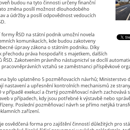
roveň budou na tyto činnosti určeny finanční
Tato změna posílí možnost dlouhodobého
av a údržby a posílí odpovědnost vedoucích
ŘSD.
 formy ŘSD na státní podnik umožní novela
emních komunikacích, kde budou zakotveny
becné úpravy zákona o státním podniku. Díky
k přechodu práva hospodařit s majetkem, dalších
ů ŘSD. Zakotvením právního nástupnictví se docílí automat
 z pracovněprávních vztahů se zaměstnanci příspěvkové orga
na bylo uplatněno 5 pozměňovacích návrhů; Ministerstvo d
ají nastavení a upřesnění kontrolních mechanismů ze strany s
D v případě exekucí a čtvrtý pozměňovací návrh zachovává
veb v případech, kdy jsou potřebné k výstavbě nebo správě dá
ízeny. Poslední pozměňovací návrh se přímo netýká transf
eklamních zařízení.
 je osvědčená forma pro zajištění činností důležitých pro 