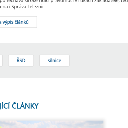
ponechává široké řídicí pravomoci v rukách zakladatele, 
ízena i Správa železnic.
a výpis článků
ŘSD
silnice
JÍCÍ ČLÁNKY