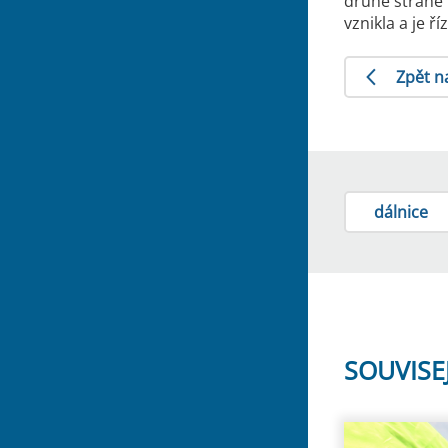
druhé straně 
vznikla a je ř
Zpět n
dálnice
SOUVISE