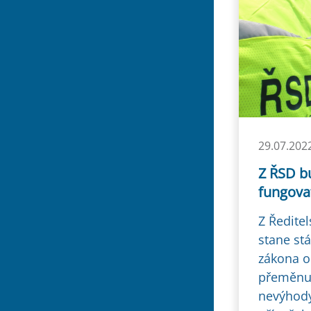
29.07.202
Z ŘSD b
fungova
Z Ředitel
stane st
zákona o
přeměnu 
nevýhody 