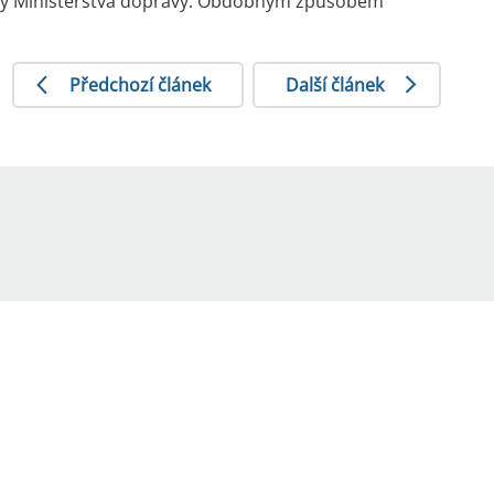
tedy Ministerstva dopravy. Obdobným způsobem
Předchozí článek
Další článek