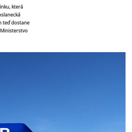
inku, která
Poslanecká
h teď dostane
Ministerstvo