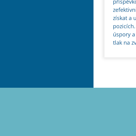
příspěvk
zefektivn
získat a 
pozicích.
úspory a
tlak na z