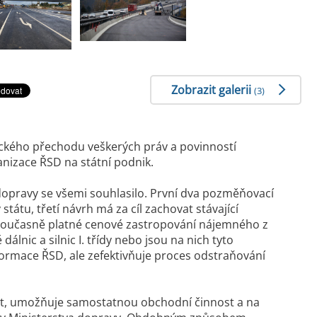
Zobrazit galerii
(3)
ického přechodu veškerých práv a povinností
nizace ŘSD na státní podnik.
opravy se všemi souhlasilo. První dva pozměňovací
tátu, třetí návrh má za cíl zachovat stávající
 současně platné cenové zastropování nájemného z
lnic a silnic I. třídy nebo jsou na nich tyto
ormace ŘSD, ale zefektivňuje proces odstraňování
stát, umožňuje samostatnou obchodní činnost a na