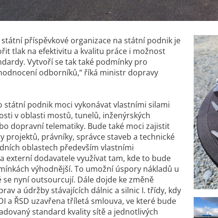
státní příspěvkové organizace na státní podnik je
it tlak na efektivitu a kvalitu práce i možnost
andardy. Vytvoří se tak také podmínky pro
hodnocení odborníků
,“ říká ministr dopravy
.
 státní podnik moci vykonávat vlastními silami
sti v oblasti mostů, tunelů, inženýrských
bo dopravní telematiky. Bude také moci zajistit
ry projektů, právníky, správce staveb a technické
dních oblastech především vlastními
a externí dodavatele využívat tam, kde to bude
mínkách výhodnější. To umožní úspory nákladů u
ré se nyní outsourcují. Dále dojde ke změně
rav a údržby stávajících dálnic a silnic I. třídy, kdy
I a ŘSD uzavřena tříletá smlouva, ve které bude
dovaný standard kvality sítě a jednotlivých