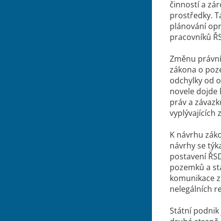
činností a zá
prostředky. 
plánování opr
pracovníků 
Změnu právní
zákona o poz
odchylky od o
novele dojde 
práv a závazk
vyplývajících
K návrhu záko
návrhy se týk
postavení ŘS
pozemků a sta
komunikace zř
nelegálních r
Státní podnik