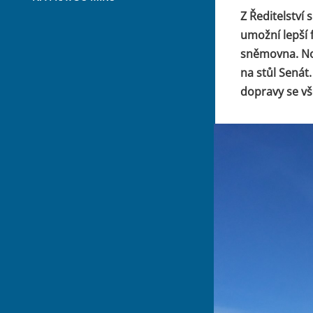
Z Ředitelství 
umožní lepší f
sněmovna. No
na stůl Senát
dopravy se vš