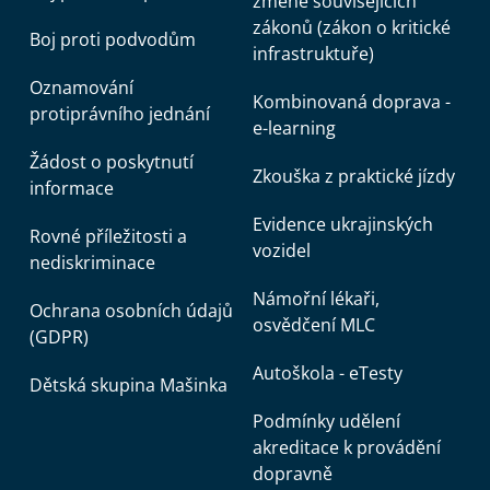
změně souvisejících
zákonů (zákon o kritické
Boj proti podvodům
infrastruktuře)
Oznamování
Kombinovaná doprava -
protiprávního jednání
e-learning
Žádost o poskytnutí
Zkouška z praktické jízdy
informace
Evidence ukrajinských
Rovné příležitosti a
vozidel
nediskriminace
Námořní lékaři,
Ochrana osobních údajů
osvědčení MLC
(GDPR)
Autoškola - eTesty
Dětská skupina Mašinka
Podmínky udělení
akreditace k provádění
dopravně