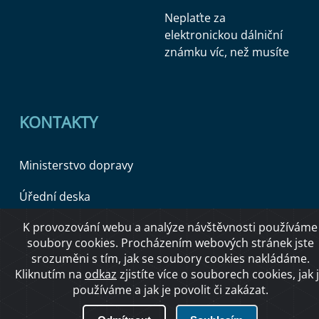
Neplaťte za
elektronickou dálniční
známku víc, než musíte
KONTAKTY
Ministerstvo dopravy
Úřední deska
K provozování webu a analýze návštěvnosti používáme
soubory cookies. Procházením webových stránek jste
Copyright © 2026 Ministerstvo dopravy ČR
srozuměni s tím, jak se soubory cookies nakládáme.
Kliknutím na
odkaz
zjistíte více o souborech cookies, jak 
používáme a jak je povolit či zakázat.
O přístupnosti