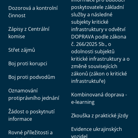
poskytovatele základní
Dozorová a kontrolní
služby a následné
činnost
subjekty kritické
Zápisy z Centrální
infrastruktury v odvětví
komise
DOPRAVA podle zákona
č. 266/2025 Sb., o
Střet zájmů
odolnosti subjektů
kritické infrastruktury a o
Boj proti korupci
změně souvisejících
zákonů (zákon o kritické
Boj proti podvodům
infrastruktuře)
Oznamování
Kombinovaná doprava -
protiprávního jednání
e-learning
Žádost o poskytnutí
Zkouška z praktické jízdy
informace
Evidence ukrajinských
Rovné příležitosti a
vozidel