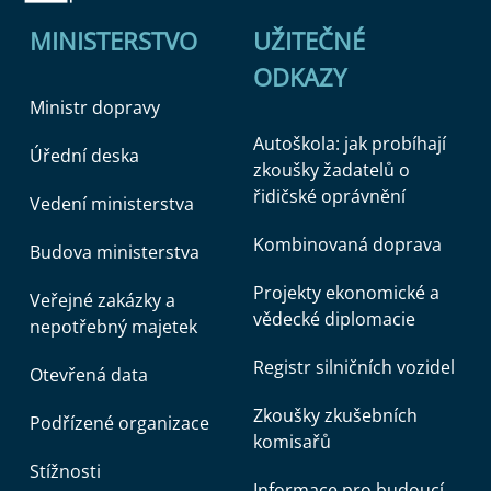
MINISTERSTVO
UŽITEČNÉ
ODKAZY
Ministr dopravy
Autoškola: jak probíhají
Úřední deska
zkoušky žadatelů o
řidičské oprávnění
Vedení ministerstva
Kombinovaná doprava
Budova ministerstva
Projekty ekonomické a
Veřejné zakázky a
vědecké diplomacie
nepotřebný majetek
Registr silničních vozidel
Otevřená data
Zkoušky zkušebních
Podřízené organizace
komisařů
Stížnosti
Informace pro budoucí