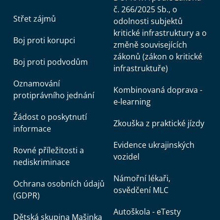
č. 266/2025 Sb., o
Střet zájmů
odolnosti subjektů
kritické infrastruktury a o
Boj proti korupci
změně souvisejících
zákonů (zákon o kritické
Boj proti podvodům
infrastruktuře)
Oznamování
Kombinovaná doprava -
protiprávního jednání
e-learning
Žádost o poskytnutí
Zkouška z praktické jízdy
informace
Evidence ukrajinských
Rovné příležitosti a
vozidel
nediskriminace
Námořní lékaři,
Ochrana osobních údajů
osvědčení MLC
(GDPR)
Autoškola - eTesty
Dětská skupina Mašinka