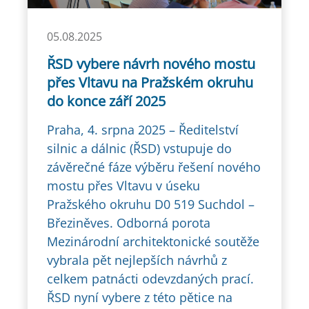
05.08.2025
ŘSD vybere návrh nového mostu
přes Vltavu na Pražském okruhu
do konce září 2025
Praha, 4. srpna 2025 – Ředitelství
silnic a dálnic (ŘSD) vstupuje do
závěrečné fáze výběru řešení nového
mostu přes Vltavu v úseku
Pražského okruhu D0 519 Suchdol –
Březiněves. Odborná porota
Mezinárodní architektonické soutěže
vybrala pět nejlepších návrhů z
celkem patnácti odevzdaných prací.
ŘSD nyní vybere z této pětice na