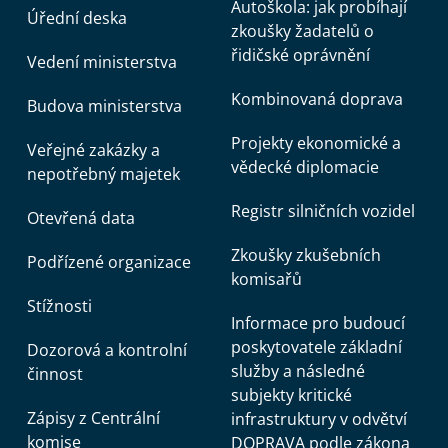
Autoškola: jak probíhají
Úřední deska
zkoušky žadatelů o
řidičské oprávnění
Vedení ministerstva
Kombinovaná doprava
Budova ministerstva
Projekty ekonomické a
Veřejné zakázky a
vědecké diplomacie
nepotřebný majetek
Registr silničních vozidel
Otevřená data
Zkoušky zkušebních
Podřízené organizace
komisařů
Stížnosti
Informace pro budoucí
poskytovatele základní
Dozorová a kontrolní
služby a následné
činnost
subjekty kritické
Zápisy z Centrální
infrastruktury v odvětví
komise
DOPRAVA podle zákona