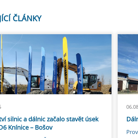
JÍCÍ ČLÁNKY
5
06.0
tví silnic a dálnic začalo stavět úsek
Dál
D6 Knínice – Bošov
Prov