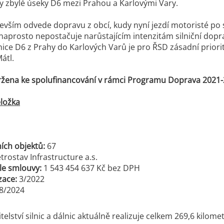
y zbylé úseky D6 mezi Prahou a Karlovými Vary.
vším odvede dopravu z obcí, kudy nyní jezdí motoristé po siln
 naprosto nepostačuje narůstajícím intenzitám silniční doprav
ice D6 z Prahy do Karlových Varů je pro ŘSD zásadní priorito
átl.
ržena ke spolufinancování v rámci Programu Doprava 2021-
ložka
ích objektů:
67
rostav Infrastructure a.s.
le smlouvy:
1 543 454 637 Kč bez DPH
izace:
3/2022
8/2024
telství silnic a dálnic aktuálně realizuje celkem 269,6 kilom