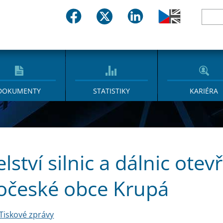
DOKUMENTY
STATISTIKY
KARIÉRA
elství silnic a dálnic ote
očeské obce Krupá
Tiskové zprávy