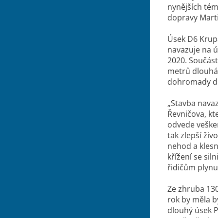
nynějších tém
dopravy Mart
Úsek D6 Krup
navazuje na ú
2020. Součást
metrů dlouhá 
dohromady dl
„Stavba navaz
Řevničova, kt
odvede veške
tak zlepší živ
nehod a kles
křížení se si
řidičům plynul
Ze zhruba 130
rok by měla bý
dlouhý úsek P