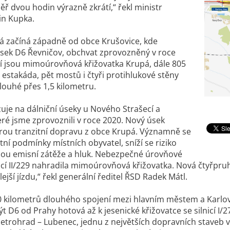
ěř dvou hodin výrazně zkrátí,“ řekl ministr
in Kupka.
á začíná západně od obce Krušovice, kde
sek D6 Řevničov, obchvat zprovozněný v roce
í jsou mimoúrovňová křižovatka Krupá, dále 805
estakáda, pět mostů i čtyři protihlukové stěny
ouhé přes 1,5 kilometru.
uje na dálniční úseky u Nového Strašecí a
eré jsme zprovoznili v roce 2020. Nový úsek
rou tranzitní dopravu z obce Krupá. Významně se
otní podmínky místních obyvatel, sníží se riziko
nou emisní zátěže a hluk. Nebezpečné úrovňové
lnicí II/229 nahradila mimoúrovňová křižovatka. Nová čtyřp
ejší jízdu,“ řekl generální ředitel ŘSD Radek Mátl.
 kilometrů dlouhého spojení mezi hlavním městem a Karlový
t D6 od Prahy hotová až k jesenické křižovatce se silnicí I/2
etrohrad – Lubenec, jednu z největších dopravních staveb v 