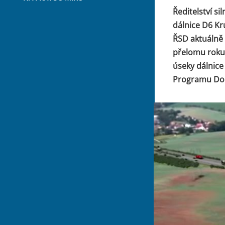
Ředitelství s
dálnice D6 Kr
ŘSD aktuálně 
přelomu roku p
úseky dálnice
Programu Dopr