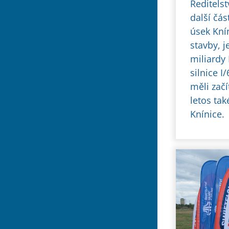
Ředitelst
další čás
úsek Kní
stavby, j
miliardy 
silnice I
měli zač
letos tak
Knínice.