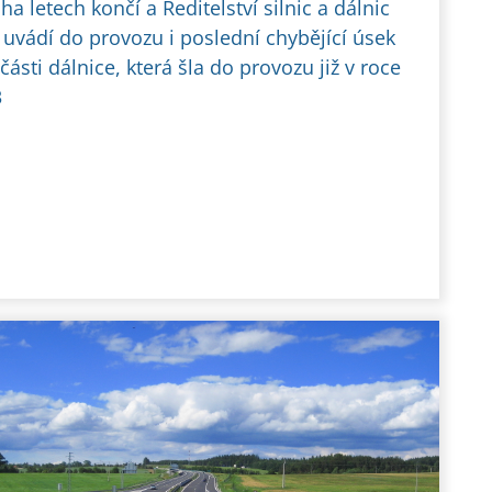
a letech končí a Ředitelství silnic a dálnic
 uvádí do provozu i poslední chybějící úsek
 části dálnice, která šla do provozu již v roce
3