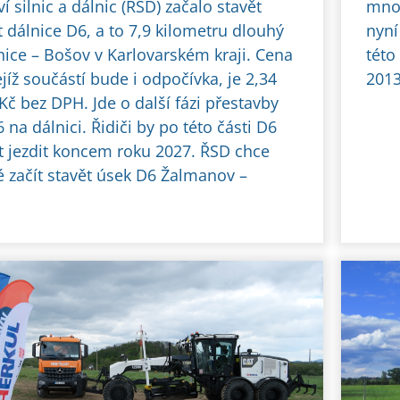
ví silnic a dálnic (ŘSD) začalo stavět
mnoh
t dálnice D6, a to 7,9 kilometru dlouhý
nyní
nice – Bošov v Karlovarském kraji. Cena
této
ejíž součástí bude i odpočívka, je 2,34
201
Kč bez DPH. Jde o další fázi přestavby
/6 na dálnici. Řidiči by po této části D6
ít jezdit koncem roku 2027. ŘSD chce
é začít stavět úsek D6 Žalmanov –