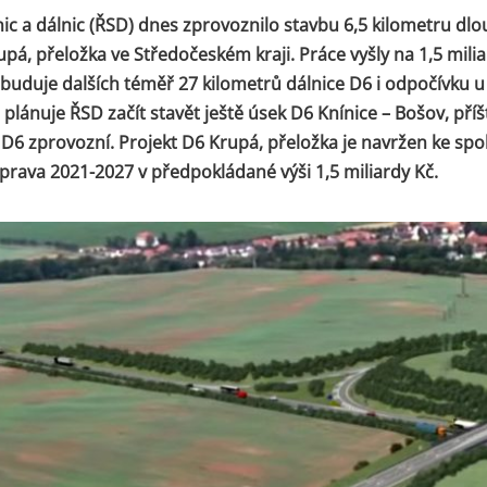
ilnic a dálnic (ŘSD) dnes zprovoznilo stavbu 6,5 kilometru d
upá, přeložka ve Středočeském kraji. Práce vyšly na 1,5 mili
buduje dalších téměř 27 kilometrů dálnice D6 i odpočívku u
lánuje ŘSD začít stavět ještě úsek D6 Knínice – Bošov, příšt
 D6 zprovozní. Projekt D6 Krupá, přeložka je navržen ke spo
ava 2021-2027 v předpokládané výši 1,5 miliardy Kč.