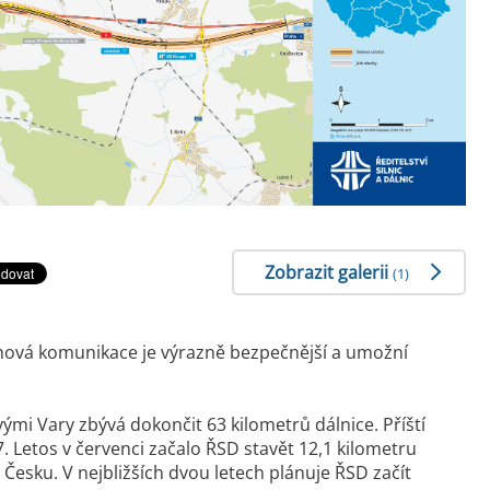
Zobrazit galerii
(1)
ruhová komunikace je výrazně bezpečnější a umožní
mi Vary zbývá dokončit 63 kilometrů dálnice. Příští
7. Letos v červenci začalo ŘSD stavět 12,1 kilometru
Česku. V nejbližších dvou letech plánuje ŘSD začít