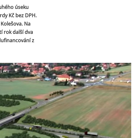
louhého úseku
ardy Kč bez DPH.
 Kolešova. Na
í rok další dva
lufinancování z