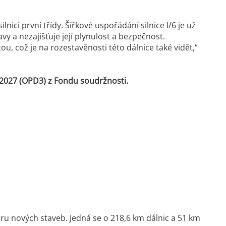
ici první třídy. Šířkové uspořádání silnice I/6 je už
y a nezajišťuje její plynulost a bezpečnost.
u, což je na rozestavěnosti této dálnice také vidět,“
2027 (OPD3) z Fondu soudržnosti.
etru nových staveb. Jedná se o 218,6 km dálnic a 51 km