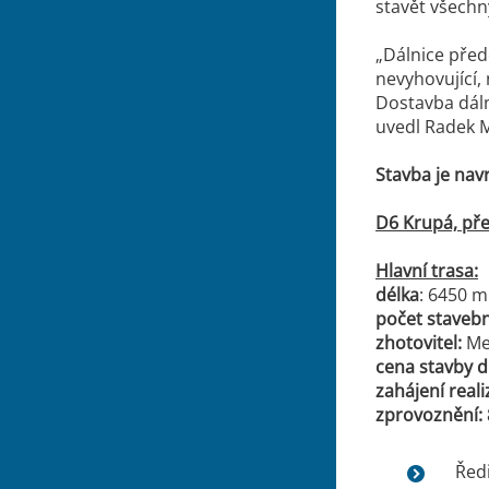
stavět všechn
„Dálnice přede
nevyhovující,
Dostavba dáln
uvedl Radek M
Stavba je nav
D6 Krupá, pře
Hlavní trasa:
délka
: 6450 m
počet stavebn
zhotovitel:
Met
cena stavby d
zahájení real
zprovoznění:
Ředi