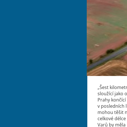
„Šest kilomet
sloužící jako
Prahy končící 
v posledních l
mohou těšit n
celkové délce
Varů by měla 