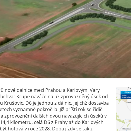
rů nové dálnice mezi Prahou a Karlovými Vary
 obchvat Krupé naváže na už zprovozněný úsek od
u Krušovic. D6 je jednou z dálnic, jejichž dostavba
etech významně pokročila. Již příští rok se řidiči
a zprovoznění dalších dvou navazujících úseků v
 14,4 kilometru, celá D6 z Prahy až do Karlových
být hotová v roce 2028. Doba jízdy se tak z