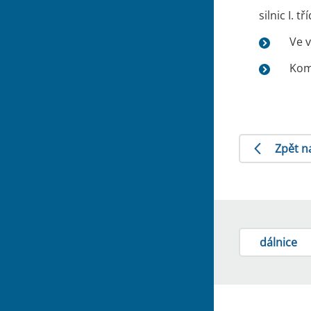
silnic I. tř
Ve v
Kom
Zpět n
dálnice