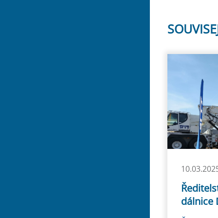
SOUVISE
10.03.202
Ředitels
dálnice 